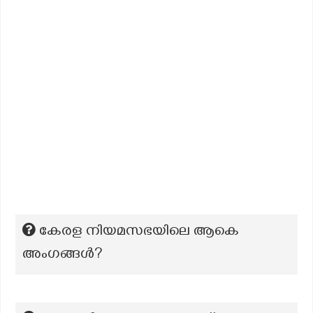
കേരള നിയമസഭയിലെ ആകെ
അംഗങ്ങൾ?