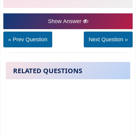
Show Answer
« Prev Question
Next Question »
RELATED QUESTIONS