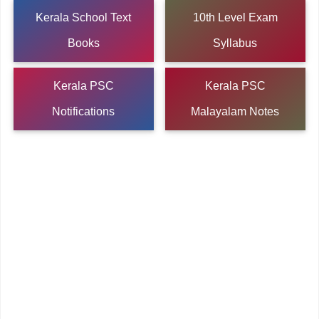
Kerala School Text
10th Level Exam
Books
Syllabus
Kerala PSC
Kerala PSC
Notifications
Malayalam Notes