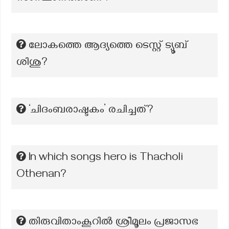
ലോകത്തെ ആദ്യത്തെ ടെസ്റ്റ് ട്യൂബ്
ശിശു?
‘ചിദംബരാഷ്ടകം’ രചിച്ചത്?
In which songs hero is Thacholi
Othenan?
തിരുവിതാംകൂറിൽ ശ്രീമൂലം പ്രജാസഭ