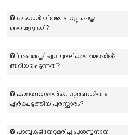
ബംഗാൾ വിഭജനം റദ്ദു ചെയ്ത
വൈസ്രോയി?
‘ഒളപ്പമണ്ണ’ എന്ന തൂലികാനാമത്തില്‍
അറിയപ്പെടുന്നത്?
കുമാരനാശാന്‍റെ സ്മരണാർത്ഥം
ഏർപ്പെടുത്തിയ പുരസ്ക്കാരം?
പാമ്പുകടിയേറ്റുമരിച്ച പ്രശസ്തനായ