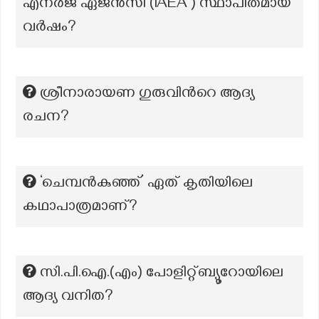
എനർജ ഏജൻസി (IAEA ) സ്ഥാപിതമായ
വർഷം?
ശ്രീനാരായണ ഗുരുവിന്‍റെ ആദ്യ
രചന?
‘ചെമ്പൻകുഞ്ഞ്’ ഏത് കൃതിയിലെ
കഥാപാത്രമാണ്?
സി.പി.ഐ.(എം) പോളിറ്റ്ബ്യൂറോയിലെ
ആദ്യ വനിത?