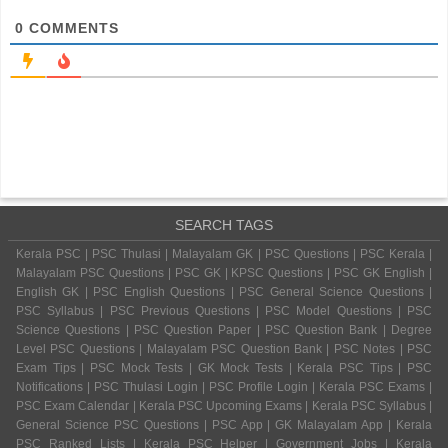
0
COMMENTS
SEARCH TAGS
Kerala PSC | PSC Thulasi | Malayalam GK | PSC Questions | PSC Kerala |
Malayalam PSC Questions | PSC GK | KPSC Questions | PSC GK English |
English GK | PSC English Questions | PSC General Science Questions |
PSC Syllabus | PSC Previous Questions | PSC Model Questions | PSC
Science Questions | PSC Question Paper | PSC Question Bank | Degree
Level PSC Questions | Malayalam PSC Question Bank | PSC Notes | PSC
Exam Tips | PSC Mock Tests | GK Mock Tests | Kerala PSC Tips | PSC
Notifications | PSC Thulasi Login | PSC Profile Login | Kerala PSC Exams |
PSC Exam Calendar | Kerala PSC Upcoming Exams | Kerala PSC Syllabus |
General Science PSC Questions | PSC App | GK Malayalam App | Kerala
PSC Ranked Lists | Kerala PSC Helper | Government Jobs | Kerala