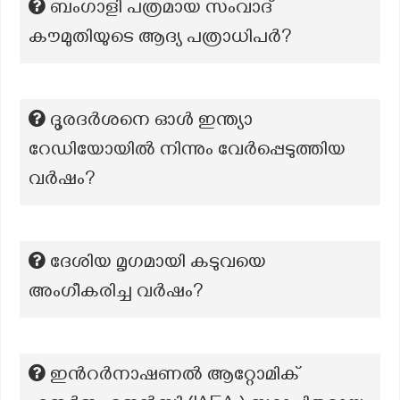
ബംഗാളി പത്രമായ സംവാദ്
കൗമുതിയുടെ ആദ്യ പത്രാധിപർ?
ദൂരദർശനെ ഓൾ ഇന്ത്യാ
റേഡിയോയിൽ നിന്നും വേർപ്പെടുത്തിയ
വർഷം?
ദേശിയ മൃഗമായി കടുവയെ
അംഗീകരിച്ച വർഷം?
ഇന്‍റർനാഷണൽ ആറ്റോമിക്