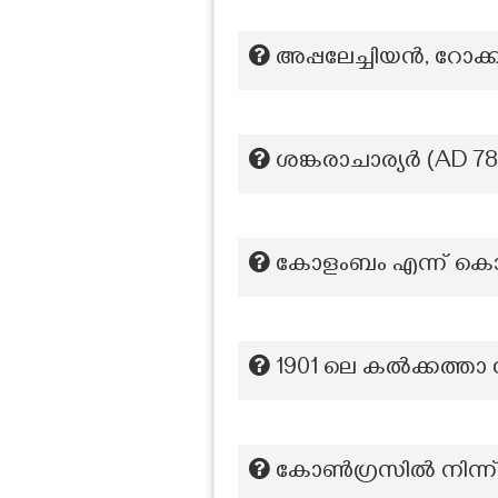
അപ്പലേച്ചിയൻ, റോക്
ശങ്കരാചാര്യർ (AD 78
കോളംബം എന്ന് കൊല്ല
1901 ലെ കൽക്കത്താ 
കോൺഗ്രസിൽ നിന്ന്