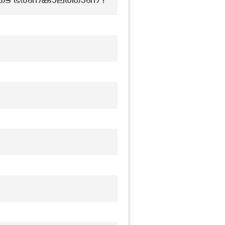
 ആരുടെ ഭരണകാലത്താണ്?