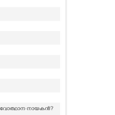
്ന നവോത്ഥാന നായകൻ?