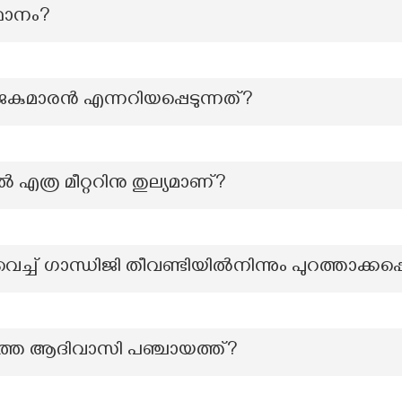
്ഥാനം?
കുമാരൻ എന്നറിയപ്പെടുന്നത്?
എത്ര മീറ്ററിനു തുല്യമാണ്?
ച്ച് ഗാന്ധിജി തീവണ്ടിയിൽനിന്നും പുറത്താക്കപ്പെട
്തെ ആദിവാസി പഞ്ചായത്ത്?