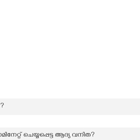
ം?
മിനേറ്റ് ചെയ്യപ്പെട്ട ആദ്യ വനിത?