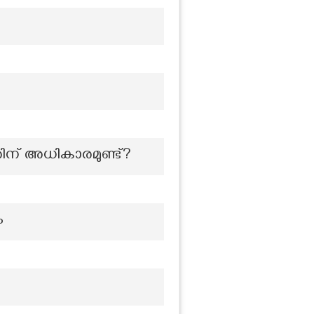
രിന് അധികാരമുണ്ട്?
ം