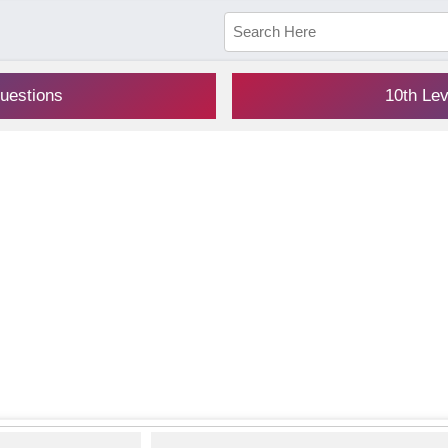
uestions
10th Le