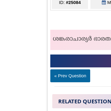
ID:
#25084
Ma
ശങ്കരാചാര്യർ ഭാരതത
« Prev Question
RELATED QUESTIO