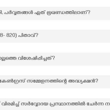
കി, പർവ്വതങ്ങൾ ഏത് ഭൂഖണ്ഡത്തിലാണ്?
8- 820) പിതാവ്?
ത്തെ വിശേഷിപ്പിച്ചത്?
കേൺഗ്രസ് സമ്മേളനത്തിന്റെ അദ്ധ്യക്ഷൻ?
 വിരമിച്ച് സർവ്വോദയ പ്രസ്ഥാനത്തിൽ ചേർന