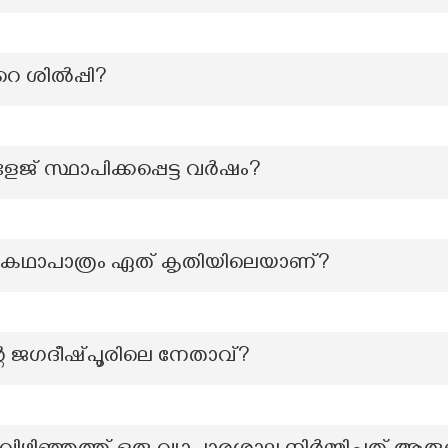
െ ശില്‍പ്പി?
സ്ഥാപിക്കപ്പെട്ട വര്‍ഷം?
ന കഥാപാത്രം ഏത് കൃതിയിലെയാണ്?
്റെ ജഗദീഷ്പൂരിലെ നേതാവ്?