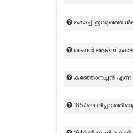
കൊച്ചി തുറമുഖത്തിന്‍റ
ഫൈൻ ആട്സ് കോളേജ് 
കുഞ്ഞോനച്ചന്‍ എന്
1857ലെ വിപ്ലവത്തിന