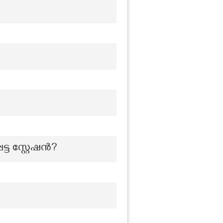
്ട സ്റ്റേഷൻ?