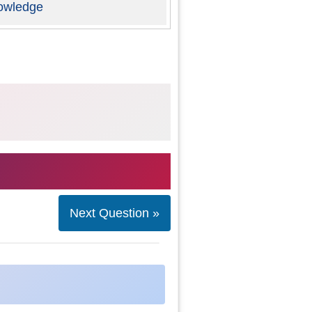
owledge
Next Question »