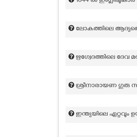
1644 ൽ ഇംഗ്ലിഷുകാർ
ലോകത്തിലെ ആദ്യത
ഋഗ്വേദത്തിലെ ദേവ മ
ശ്രീനാരായണ ഗുരു 
ഇന്ത്യയിലെ ഏറ്റവും 