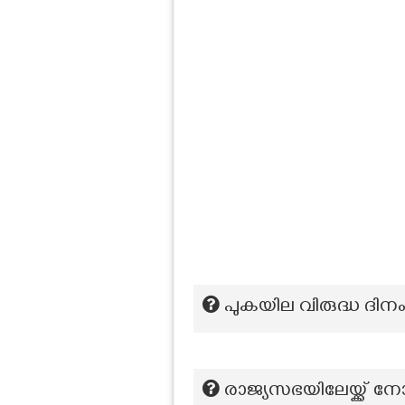
പുകയില വിരുദ്ധ ദിന
രാജ്യസഭയിലേയ്ക്ക് നോ