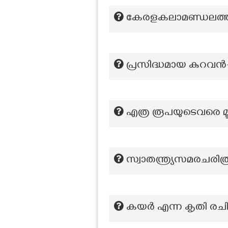
കേരളകലാമണ്ഡലത്തിന
പ്രസിദ്ധമായ കുറവന്‍-
എത്ര രൂപയുടെവരെ മൂ
സ്വാതന്ത്ര്യസമരചരി
കയര്‍ എന്ന കൃതി രചി