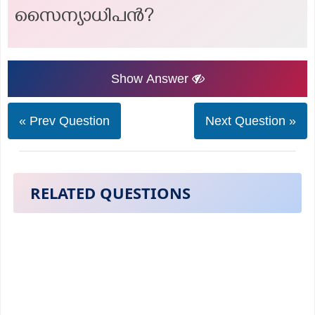
സൈന്യാധിപൻ?
Show Answer
« Prev Question
Next Question »
RELATED QUESTIONS