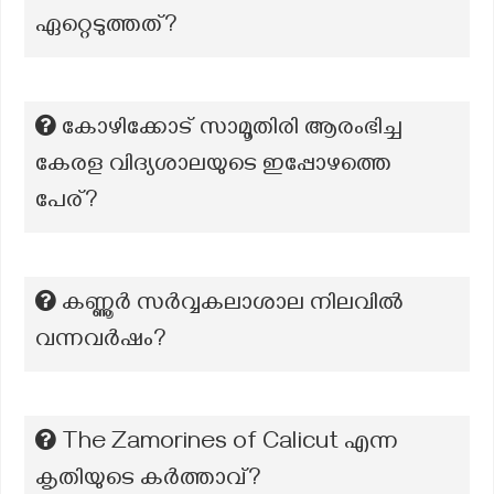
ഏറ്റെടുത്തത്?
കോഴിക്കോട് സാമൂതിരി ആരംഭിച്ച
കേരള വിദ്യശാലയുടെ ഇപ്പോഴത്തെ
പേര്?
കണ്ണൂർ സർവ്വകലാശാല നിലവിൽ
വന്നവർഷം?
The Zamorines of Calicut എന്ന
കൃതിയുടെ കർത്താവ്?