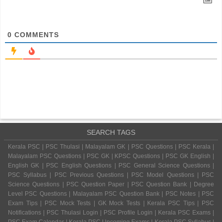
0
COMMENTS
SEARCH TAGS
Kerala PSC | PSC Thulasi | Malayalam GK | PSC Questions | PSC Kerala |
Malayalam PSC Questions | PSC GK | KPSC Questions | PSC GK English |
English GK | PSC English Questions | PSC General Science Questions |
PSC Syllabus | PSC Previous Questions | PSC Model Questions | PSC
Science Questions | PSC Question Paper | PSC Question Bank | Degree
Level PSC Questions | Malayalam PSC Question Bank | PSC Notes | PSC
Exam Tips | PSC Mock Tests | GK Mock Tests | Kerala PSC Tips | PSC
Notifications | PSC Thulasi Login | PSC Profile Login | Kerala PSC Exams |
PSC Exam Calendar | Kerala PSC Upcoming Exams | Kerala PSC Syllabus |