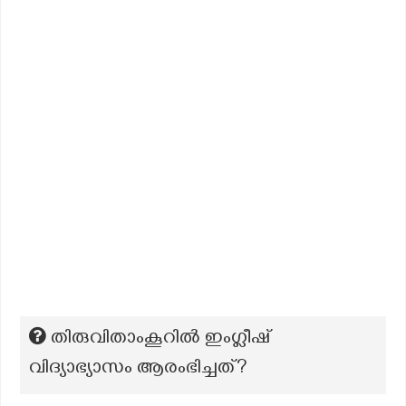
തിരുവിതാംകൂറിൽ ഇംഗ്ലീഷ്
വിദ്യാഭ്യാസം ആരംഭിച്ചത്?