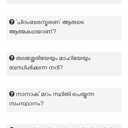
‘ചിദംബരസ്മരണ’ ആരുടെ
ആത്മകഥയാണ്?
തലശ്ശേരിയേയും മാഹിയേയും
ബന്ധിപ്പിക്കുന്ന നദി?
നാനാക് മഠം സ്ഥിതി ചെയ്യുന്ന
സംസ്ഥാനം?