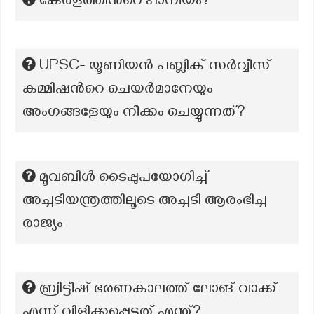
കേരളത്തിന്‍റെ പാനീയം?
UPSC- യൂണിയൻ പബ്ലിക് സർവ്വീസ്
കമ്മിഷന്‍റെ ചെയർമാനേയും
അംഗങ്ങളേയും നീക്കം ചെയ്യുന്നത്?
മൂവബിൾ ടൈപ്പുപയോഗിച്ച്
അച്ചടിയന്ത്രത്തിലൂടെ അച്ചടി ആരംഭിച്ച
രാജ്യം
ബ്രിട്ടീഷ് ഭരണകാലത്ത് ലോങ് വാക്ക്
എന്ന് വിളിക്കപ്പെട്ടത് എന്ത്?