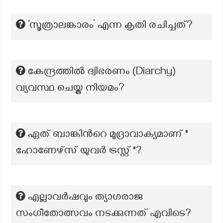
‘സൂത്രാലങ്കാരം’ എന്ന കൃതി രചിച്ചത്?
കേന്ദ്രത്തിൽ ദ്വിഭരണം (Diarchy)
വ്യവസ്ഥ ചെയ്ത നിയമം?
ഏത് ബാങ്കിന്‍റെ മുദ്രാവാക്യമാണ് "
ഹോണേഴ്സ് യുവർ ട്രസ്റ്റ് "?
എല്ലാവർഷവും ത്യാഗരാജ
സംഗീതോത്സവം നടക്കുന്നത് എവിടെ?