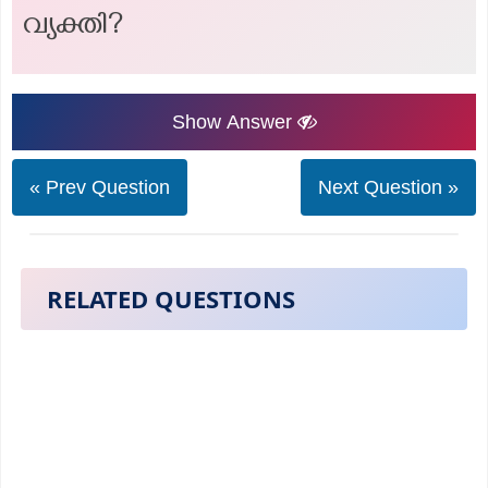
വ്യക്തി?
Show Answer
« Prev Question
Next Question »
RELATED QUESTIONS