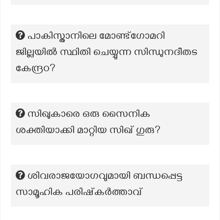
പാകിസ്താനിലെ മോണ്ട്ഗോമറി
ജില്ലയിൽ സ്ഥിതി ചെയ്യുന്ന സിന്ധുനദീതട
കേന്ദ്രo?
സിഖുകാരെ ഒരു സൈനിക
ശക്തിയാക്കി മാറ്റിയ സിഖ് ഗുരു?
ശിവരാജയോഗവുമായി ബന്ധപ്പെട്ട
സാമൂഹിക പരിഷ്‌കർത്താവ്