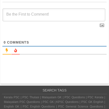
0
COMMENTS
SEARCH TAGS
Kerala PSC | PSC Thulasi | Malayalam GK | PSC Questions | PSC Kerala |
Malayalam PSC Questions | PSC GK | KPSC Questions | PSC GK English |
English GK | PSC English Questions | PSC General Science Questions |