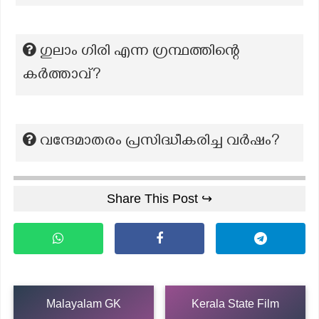
ഗുലാം ഗിരി എന്ന ഗ്രന്ഥത്തിന്റെ
കർത്താവ്?
വന്ദേമാതരം പ്രസിദ്ധീകരിച്ച വർഷം?
Share This Post ↪
Malayalam GK
Kerala State Film