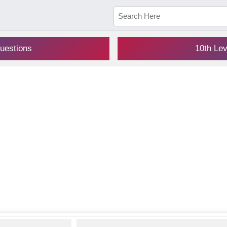
uestions
10th Le