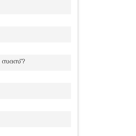
ിത സദസ്?