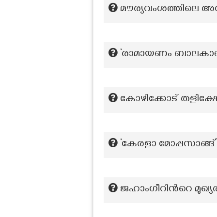
മൗര്യവംശത്തിലെ 
‘രാമായണം ബാലകാണ്ഡ
കോഴിക്കോട് തളിക്ഷേ
‘കേരളാ മോപ്പസാങ്ങ്’
ജഹാംഗീറിൻറെ മുഖ്യ