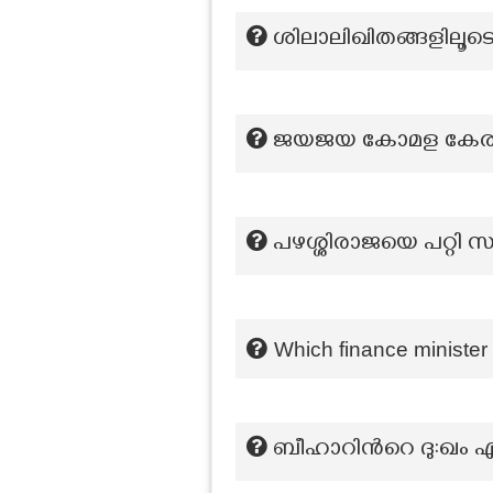
ശിലാലിഖിതങ്ങളിലൂ
ജയജയ കോമള കേരള
പഴശ്ശിരാജയെ പറ്റി
Which finance minister 
ബീഹാറിന്‍റെ ദു:ഖം എ