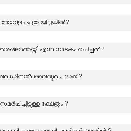
നത്താവളം ഏത് ജില്ലയിൽ?
രങ്ങത്തേയ്ക്ക്’ എന്ന നാടകം രചിച്ചത്?
്തെ ഡീസൽ വൈദ്യുത പദ്ധതി?
്പിച്ചിട്ടുള്ള ക്ഷേത്രം ?