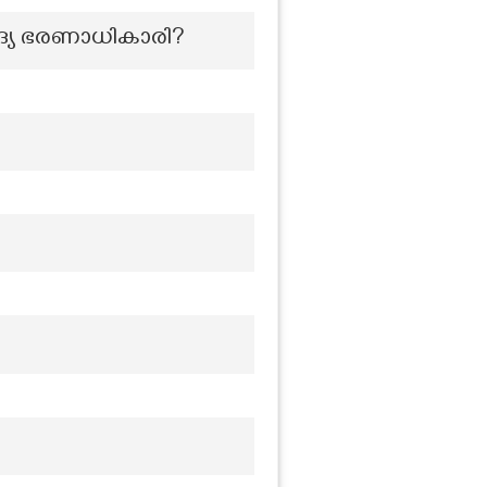
്യ ഭരണാധികാരി?