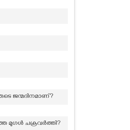
രുടെ ജന്മദിനമാണ്?
ഞ്ഞ മുഗൾ ചക്രവർത്തി?