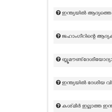
ഇന്ത്യയിൽ ആദ്യത്ത
ജഹാംഗീറിന്റെ ആദ്യ
ബ്ലൂമൗണ്ട്ദേശീയോദ്യ
ഇന്ത്യയിൽ ദേശീയ വി
കശ്‍മീർ ഇല്ലാത്ത ഇന