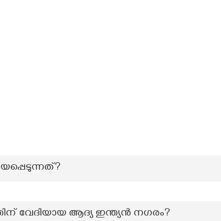
യപ്പെടുന്നത്?
തിന് വേദിയായ ആദ്യ ഇന്ത്യൻ നഗരം?