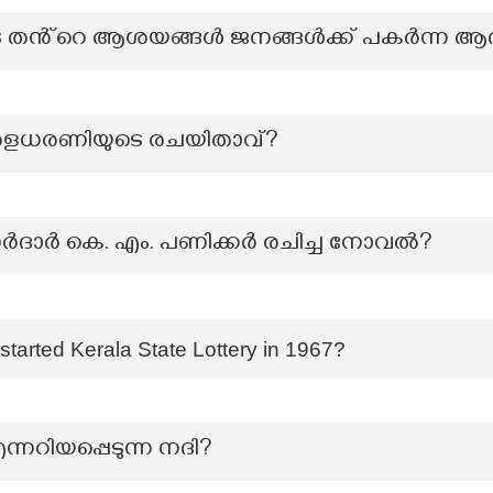
ടെ തൻ്റെ ആശയങ്ങൾ ജനങ്ങൾക്ക് പകർന്ന ആദ
ധരണിയുടെ രചയിതാവ്?
 സർദാർ കെ. എം. പണിക്കർ രചിച്ച നോവൽ?
started Kerala State Lottery in 1967?
ന്നറിയപ്പെടുന്ന നദി?