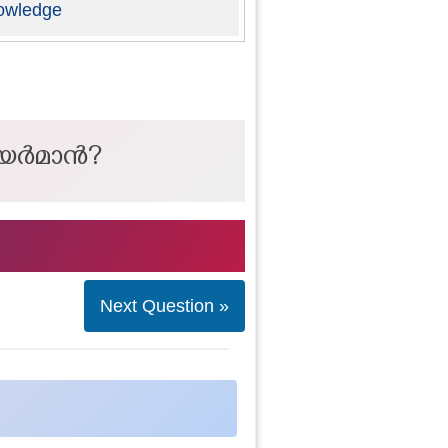
owledge
ചെയർമാൻ?
Next Question »