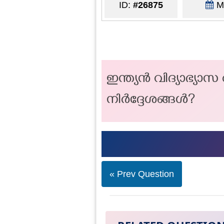
ID:
#26875
Ma
ഇന്ത്യൻ വിദ്യാഭ്യ
നിർദ്ദേശങ്ങൾ?
« Prev Question