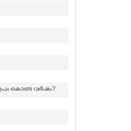
ൂപം കൊണ്ട വർഷം?