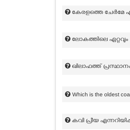
കേരളത്തെ ചേർമേ എന
ലോകത്തിലെ ഏറ്റവും 
ഖിലാഫത്ത് പ്രസ്ഥാന
Which is the oldest coal
കവി പ്രീയ എന്നറിയിപ്പ