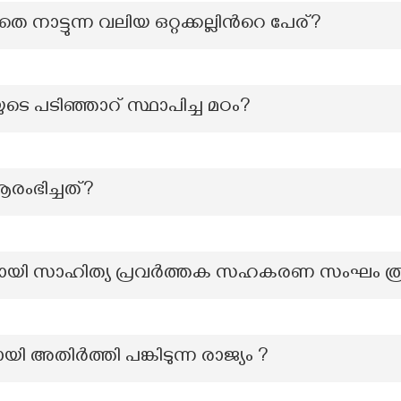
െ നാട്ടുന്ന വലിയ ഒറ്റക്കല്ലിന്‍റെ പേര്?
ുടെ പടിഞ്ഞാറ് സ്ഥാപിച്ച മഠം?
രംഭിച്ചത്?
ായി സാഹിത്യ പ്രവർത്തക സഹകരണ സംഘം ര
ി അതിർത്തി പങ്കിടുന്ന രാജ്യം ?