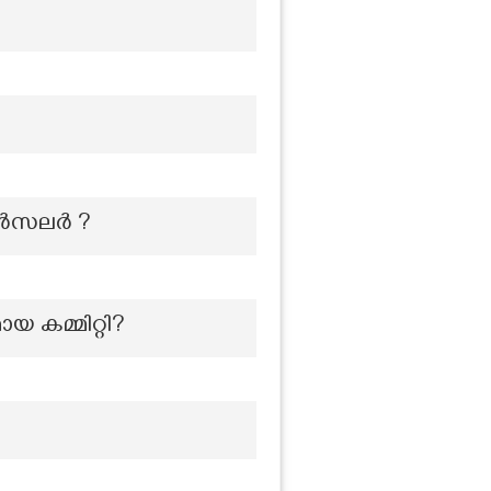
ാൻസലർ ?
യ കമ്മിറ്റി?