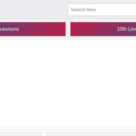
uestions
10th Le