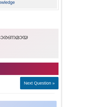
owledge
് കാരണമായ
Next Question »