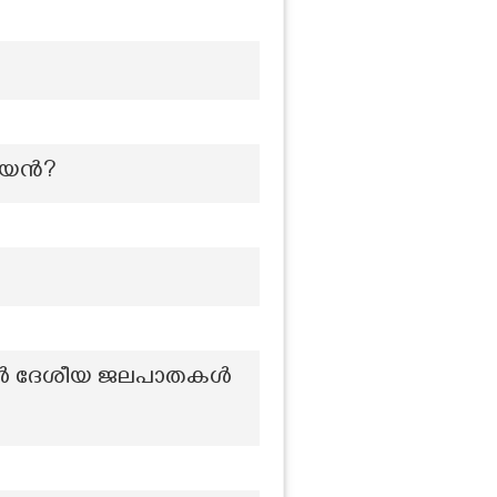
രതീയൻ?
തകൾ ദേശീയ ജലപാതകൾ