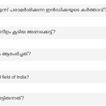
്ന് പരാമർശിക്കുന്ന ഇൻഡിക്കയുടെ കർത്താവ്
നീളം കൂടിയ അണക്കെട്ട്?
ം ആരംഭിച്ചത്?
 field of India?
ട്ടിരുന്നത്?