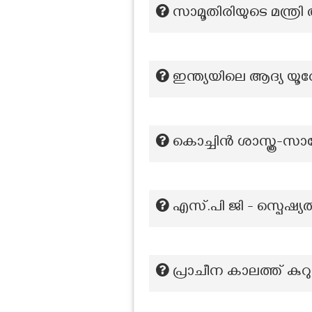
സാമൂതിരിയുടെ മന്ത്രി 
ഇന്ത്യയിലെ ആദ്യ യൂ
കൊച്ചിൻ ശാസ്ത്ര
എസ്.പി ജി - സ്പെഷ്യൽ
പ്രാചീന കാലത്ത് കുറു