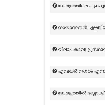
കേരളത്തിലെ ഏക ദുര
നാഗസേനൻ എഴുതിയ ബ
വിലാപകാവ്യ പ്രസ്ഥാ
എമ്പയർ നഗരം എന്നറി
കേരളത്തിൽ ബ്ലോക്ക്