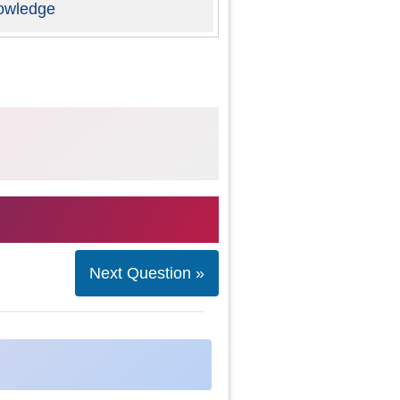
owledge
Next Question »