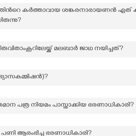
തിന്‍റെ കർത്താവായ ശങ്കരനാരായണൻ ഏത് ക
ുന്നു?
ിരുവിതാംകൂറിലേയ്ക്ക് മലബാർ ജാഥ നയിച്ചത്?
ാഭ്യാസകമ്മിഷന്‍)?
തമാന പത്ര നിയമം പാസ്സാക്കിയ ഭരണാധികാരി?
റെ പണി ആരംഭിച്ച ഭരണാധികാരി?