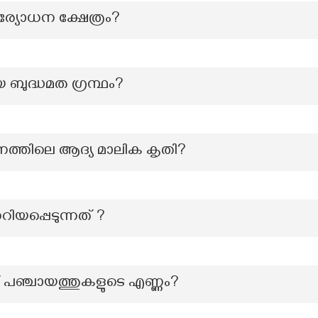
്യോധന ക്ഷേത്രം?
ുദ്ധമത ഗ്രന്ഥം?
നത്തിലെ ആദ്യ മാലിക കൃതി?
യപ്പെടുന്നത് ?
 പഞ്ചായത്തുകളുടെ എണ്ണം?