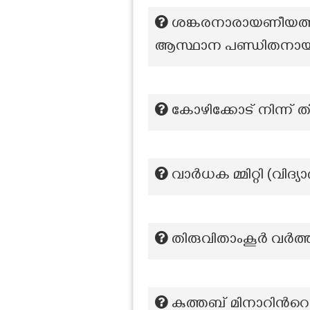
ശങ്കരനാരായണീയത്
ആസ്ഥാന പണ്ഡിതനായിര
കോഴിക്കോട് നിന്ന് ത
വാർധക മ്മിറ്റി (വിദ്യ
തിരുവിതാംകൂർ വർത്
കുത്തബ് മിനാറിന്‍