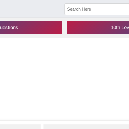
uestions
10th Le