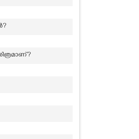
ൻ?
രിത്രമാണ്?