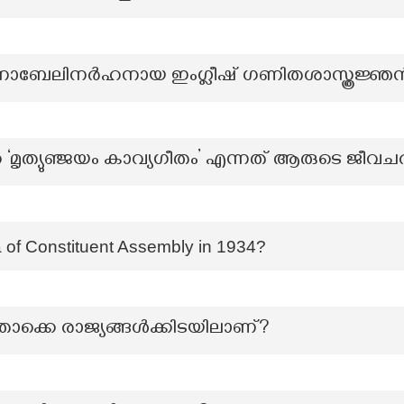
 നൊബേലിനർഹനായ ഇംഗ്ലീഷ് ഗണിതശാസ്ത്രജ്ഞ
‘മൃത്യുഞ്ജയം കാവ്യഗീതം’ എന്നത് ആരുടെ ജീവച
 of Constituent Assembly in 1934?
ക്കെ രാജ്യങ്ങൾക്കിടയിലാണ്?