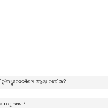
റ്റ്ബ്യൂറോയിലെ ആദ്യ വനിത?
്കുന്ന വൃത്തം?