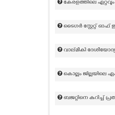
കേരളത്തിലെ ഏറ്റവും
ടൈഗർ സ്റ്റേറ്റ് ഓഫ് 
വാല്മീകി ദേശീയോദ്യ
കൊല്ലം ജില്ലയിലെ 
ബജറ്റിനെ കുറിച്ച് പ്