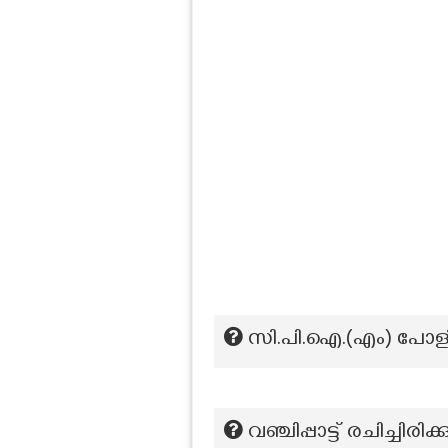
സി.പി.ഐ.(എം) പോളി
വഞ്ചിപ്പാട്ട് രചിച്ചിരിക