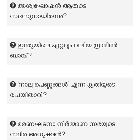
അശ്വഘോഷൻ ആരുടെ
സദസ്യനായിരുന്നു?
ഇന്ത്യയിലെ ഏറ്റവും വലിയ ഗ്രാമീൺ
ബാങ്ക്?
‘നാലു പെണ്ണുങ്ങൾ’ എന്ന കൃതിയുടെ
രചയിതാവ്?
ഭരണഘടനാ നിർമ്മാണ സഭയുടെ
സ്ഥിര അധ്യക്ഷൻ?