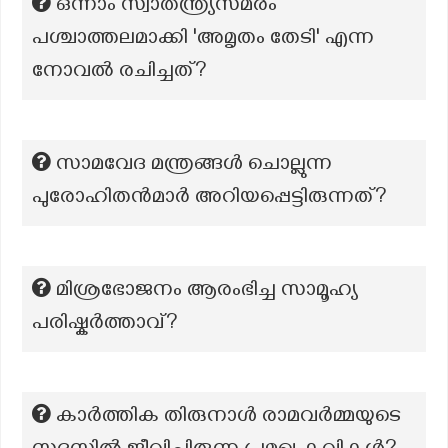
ഒന്നാം സ്വാതന്ത്ര്യസമരം
പശ്ചാത്തലമാക്കി 'അമൃതം തേടി' എന്ന
നോവൽ രചിച്ചത്?
സാമവേദ മന്ത്രങ്ങൾ ചൊല്ലുന്ന
പുരോഹിതൻമാർ അറിയപ്പെട്ടിരുന്നത്?
മിശ്രഭോജനം ആരംഭിച്ച സാമൂഹ്യ
പരിഷ്കര്‍ത്താവ്‌?
കാർത്തിക തിരുനാൾ രാമവർമ്മയുടെ