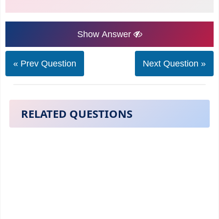
Show Answer
« Prev Question
Next Question »
RELATED QUESTIONS