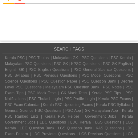
SEARCH TAGS
Kerala PSC | PSC Thulasi | Malayalam GK | PSC Questions | PSC Kerala |
Malayalam PSC Questions | PSC GK | KPSC Questions | PSC GK English |
English GK | PSC English Questions | PSC General Science Questions |
PSC Syllabus | PSC Previous Questions | PSC Model Questions | PSC
Science Questions | PSC Question Paper | PSC Question Bank | Degree
Level PSC Questions | Malayalam PSC Question Bank | PSC Notes | PSC
Exam Tips | PSC Mock Tests | GK Mock Tests | Kerala PSC Tips | PSC
Notifications | PSC Thulasi Login | PSC Profile Login | Kerala PSC Exams |
PSC Exam Calendar | Kerala PSC Upcoming Exams | Kerala PSC Syllabus |
General Science PSC Questions | PSC App | GK Malayalam App | Kerala
PSC Ranked Lists | Kerala PSC Helper | Government Jobs | Kerala
Government Jobs | LDC Questions | LDC Kerala | LGS Questions | LGS
Kerala | LDC Question Bank | LGS Question Bank | KAS Questions | LDC
Exam Pattern | LDC Previous Questions | LGS Previous Questions | LGS