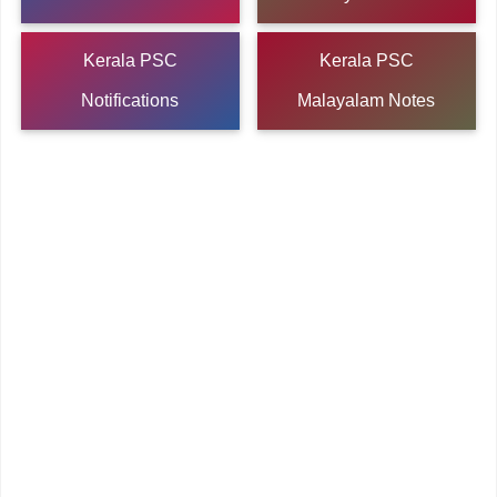
Kerala PSC
Kerala PSC
Notifications
Malayalam Notes