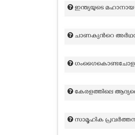
ഇന്ത്യയുടെ മഹാനായ പ
ചാണക്യൻറെ അർഥശാസ്ത
ഗംഗൈകൊണ്ടചോളപുരത്
കേരളത്തിലെ ആദ്യത
സാമൂഹിക പ്രവർത്തന