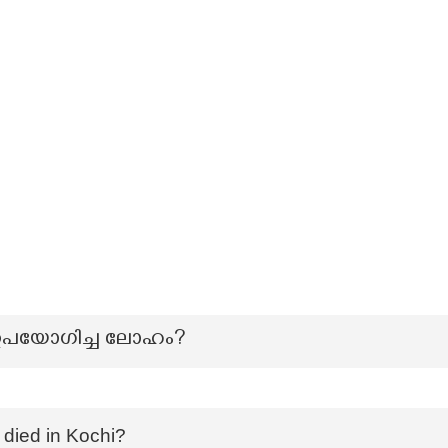
 ഉപയോഗിച്ച ലോഹം?
ied in Kochi?