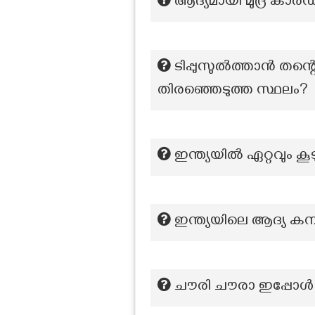
ആദ്യമായി മുദ്ര കാർഡ്
ടിപ്പുസുൽത്താൻ തന
തിരഞ്ഞെടുത്ത സ്ഥലം?
ഇന്ത്യയിൽ ഏറ്റവും ക
ഇന്ത്യയിലെ ആദ്യ കമ്
ചൗരി ചൗരാ ഇപ്പോൾ സ