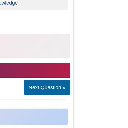
owledge
Next Question »