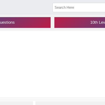
uestions
10th Le