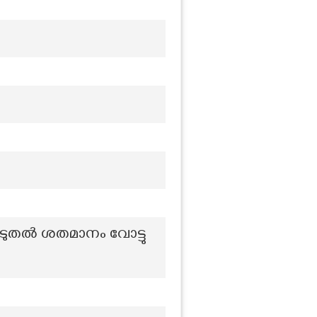
കൂടുതൽ ശതമാനം വോട്ടു