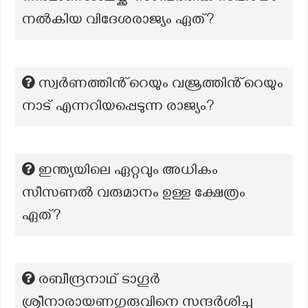
നൽകിയ വിദേശരാജ്യം ഏത്?
സ്വർണത്തിൻ്റെയും വജ്രത്തിൻ്റെയും
നാട് എന്നറിയപ്പെടുന്ന രാജ്യം?
ഇന്ത്യയിലെ ഏറ്റവും അധികം
സീസണൽ വരുമാനം ഉള്ള ക്ഷേത്രം
ഏത്?
രബീന്ദ്രനാഥ്‌ ടാഗൂർ
ശ്രീനാരായണഗുരുവിനെ സന്ദർശിച്ച