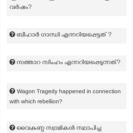
വർഷം?
ബീഹാർ ഗാന്ധി എന്നറിയപ്പെട്ടത് ?
സത്താറ സിംഹം എന്നറിയപ്പെടുന്നത്?
Wagon Tragedy happened in connection
with which rebellion?
വൈകുണ്ഠ സ്വാമികൾ സ്ഥാപിച്ച