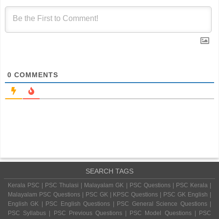
0
COMMENTS
SEARCH TAGS
Kerala PSC | PSC Thulasi | Malayalam GK | PSC Questions | PSC Kerala |
Malayalam PSC Questions | PSC GK | KPSC Questions | PSC GK English |
English GK | PSC English Questions | PSC General Science Questions |
PSC Syllabus | PSC Previous Questions | PSC Model Questions | PSC