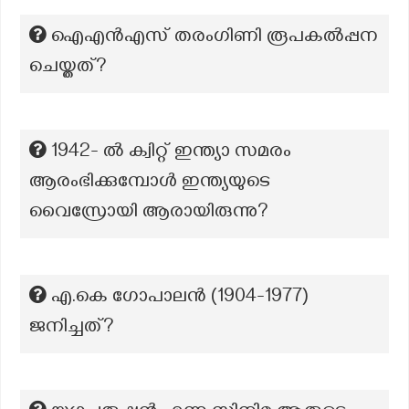
ഐഎൻഎസ് തരംഗിണി രൂപകൽപ്പന
ചെയ്തത്?
1942- ൽ ക്വിറ്റ് ഇന്ത്യാ സമരം
ആരംഭിക്കുമ്പോൾ ഇന്ത്യയുടെ
വൈസ്രോയി ആരായിരുന്നു?
എ.കെ ഗോപാലൻ (1904-1977)
ജനിച്ചത്?