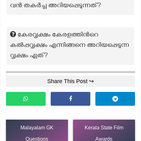
വൻ തകർച്ച അറിയപ്പെടുന്നത്?
കേരവൃക്ഷം കേരളത്തിൻറെ
കൽപ്പവൃക്ഷം എന്നിങ്ങനെ അറിയപ്പെടുന്ന
വൃക്ഷം ഏത്?
Share This Post ↪
Malayalam GK
Kerala State Film
Questions
Awards