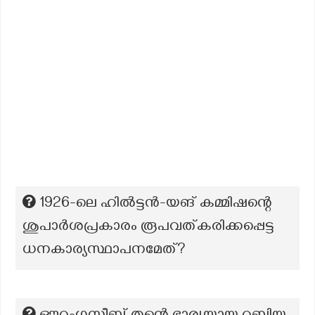
1926-ലെ ഹിൽട്ടൻ-യങ് കമ്മിഷന്റെ
ശുപാർശപ്രകാരം രൂപവത്കരിക്കപ്പെട്ട
ധനകാര്യസ്ഥാപനമേത്?