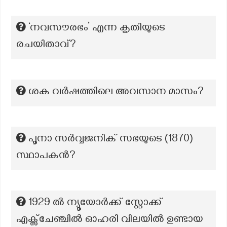
‘നവസൗരഭം’ എന്ന കൃതിയുടെ
രചയിതാവ്?
ശക വർഷത്തിലെ അവസാന മാസം?
പൂനാ സർവ്വജനിക് സഭയുടെ (1870)
സ്ഥാപകന്‍?
1929 ൽ ന്യൂയോർക്ക് സ്റ്റോക്ക്
എക്സ്ചേഞ്ചിൽ ഓഹരി വിലയിൽ ഉണ്ടായ