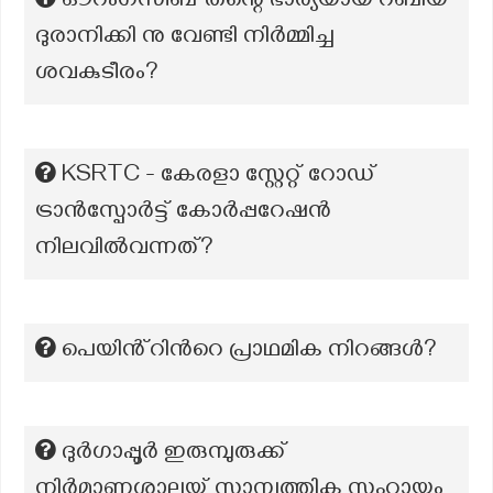
ഔറംഗസീബ് തന്റെ ഭാര്യയായ റബിയ
ദുരാനിക്കി നു വേണ്ടി നിർമ്മിച്ച
ശവകുടീരം?
KSRTC - കേരളാ സ്റ്റേറ്റ് റോഡ്
ട്രാൻസ്പോർട്ട് കോര്‍പ്പറേഷന്‍
നിലവില്‍വന്നത്?
പെയിൻ്റിൻറെ പ്രാഥമിക നിറങ്ങൾ?
ദുർഗാപ്പൂർ ഇരുമ്പുരുക്ക്
നിർമാണശാലയ്ക്ക് സാമ്പത്തിക സഹായം