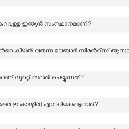
 കുറവുള്ള ഇന്ത്യൻ സംസ്ഥാനമാണ്?
െ കീഴിൽ വരുന്ന മലബാർ സിമൻറ്സ് ആസ്
ണ് സൂററ്റ് സ്ഥിതി ചെയ്യുന്നത്?
േർ ഇ കാശ്മീർ) എന്നറിയപ്പെടുന്നത്?