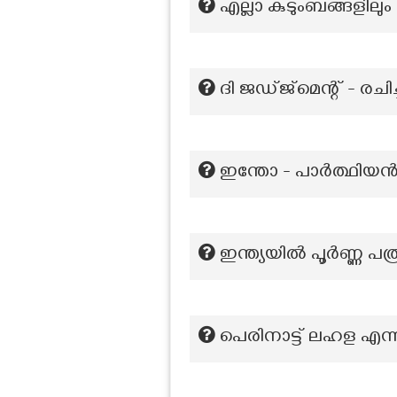
എല്ലാ കുടുംബങ്ങളിലു
ദി ജഡ്ജ്മെന്റ് - രചിച
ഇന്തോ - പാർത്ഥിയ
ഇന്ത്യയിൽ പൂർണ്ണ പത
പെരിനാട്ട് ലഹള എന്