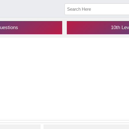
uestions
10th Le