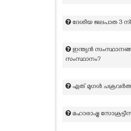
ദേശീയ ജലപാത 3 നില
ഇന്ത്യൻ സംസ്ഥാനങ്ങ
സംസ്ഥാനം?
ഏത് മുഗൾ ചക്രവർത്
മഹാരാഷ്ട്ര സോക്രട്ടീ