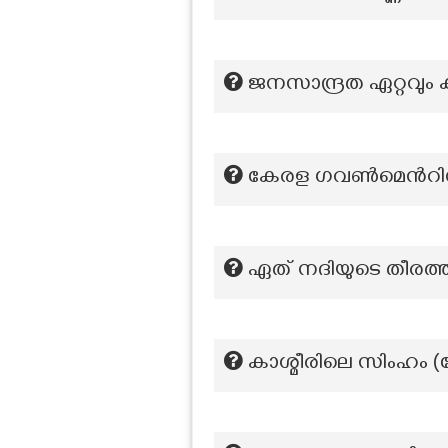
ജനസാന്ദ്രത ഏറ്റവും
കേരള ഗവൺമെൻറിൻറ
ഏത് നദിയുടെ തീരത്താ
കാശ്മീരിലെ സിംഹം (ഷ