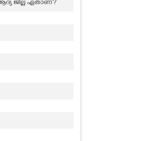
 ആദ്യ ജില്ല ഏതാണ്?