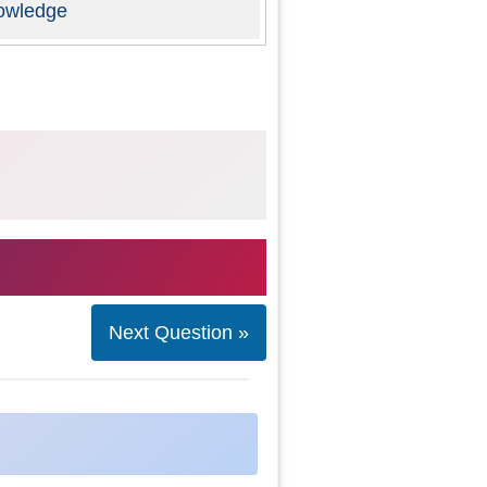
owledge
Next Question »