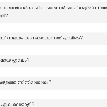
്‍റെ കമാൻഡർ ഓഫ് ദി ഓർഡർ ഓഫ് ആർട്സ് ആന്‍
ാളി?
റേര്‍ഡ് സമയം കണക്കാക്കുന്നത് എവിടെ?
മായ ഗ്രന്ഥം?
ദ്യത്തെ സിനിമാതാരം?
 ഏക മലയാളി?