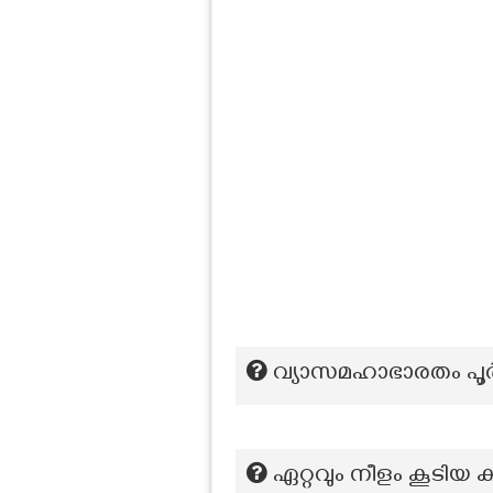
വ്യാസമഹാഭാരതം പൂര്
ഏറ്റവും നീളം കൂടി