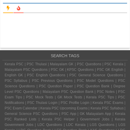
SEARCH TAGS
Kerala PSC | PSC Thulasi | Malayalam GK | PSC Questions | PSC Kerala |
Malayalam PSC Questions | PSC GK | KPSC Questions | PSC GK English |
English GK | PSC English Questions | PSC General Science Questions |
PSC Syllabus | PSC Previous Questions | PSC Model Questions | PSC
Science Questions | PSC Question Paper | PSC Question Bank | Degree
Level PSC Questions | Malayalam PSC Question Bank | PSC Notes | PSC
Exam Tips | PSC Mock Tests | GK Mock Tests | Kerala PSC Tips | PSC
Notifications | PSC Thulasi Login | PSC Profile Login | Kerala PSC Exams |
PSC Exam Calendar | Kerala PSC Upcoming Exams | Kerala PSC Syllabus |
General Science PSC Questions | PSC App | GK Malayalam App | Kerala
PSC Ranked Lists | Kerala PSC Helper | Government Jobs | Kerala
Government Jobs | LDC Questions | LDC Kerala | LGS Questions | LGS