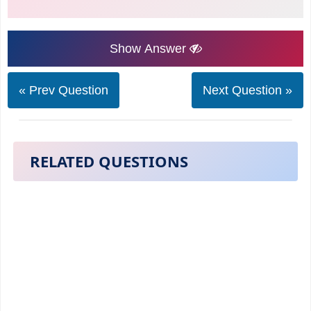
Show Answer
« Prev Question
Next Question »
RELATED QUESTIONS