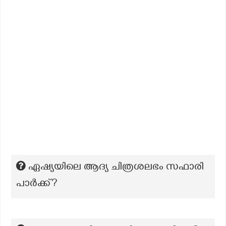
ഏഷ്യയിലെ ആദ്യ ചിത്രശലഭം സഫാരി
പാര്‍ക്ക്?