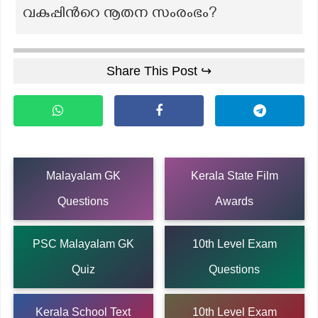
വകുപ്പിന്‍റെ നൂതന സംരംഭം?
Share This Post ↪
Malayalam GK
Kerala State Film
Questions
Awards
PSC Malayalam GK
10th Level Exam
Quiz
Questions
Kerala School Text
10th Level Exam