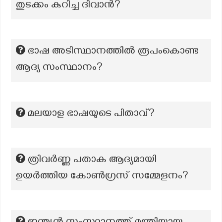
തുടക്കം കുറിച്ച ദിവാൻ?
ഭാഷ അടിസ്ഥാനത്തിൽ രൂപംകൊണ്ട
ആദ്യ സംസ്ഥാനം?
മലയാള ഭാഷയുടെ പിതാവ്?
ത്രിവർണ്ണ പതാക ആദ്യമായി
ഉയർത്തിയ കോൺഗ്രസ് സമ്മേളനം?