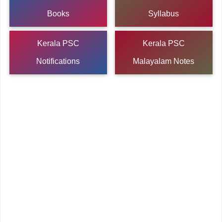
Books
Syllabus
Kerala PSC
Kerala PSC
Notifications
Malayalam Notes