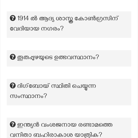
1914 ൽ ആദ്യ ശാസ്ത്ര കോൺഗ്രസിന്
വേദിയായ നഗരം?
തൂതപ്പുഴയുടെ ഉത്ഭവസ്ഥാനം?
ദിഗ്ബോയ് സ്ഥിതി ചെയ്യുന്ന
സംസ്ഥാനം?
ഇന്ത്യൻ വംശജനായ രണ്ടാമത്തെ
വനിതാ ബഹിരാകാശ യാത്രിക?