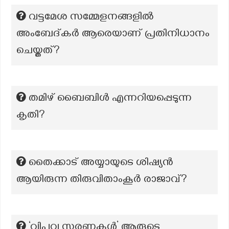
വട്ടമേശ സമ്മേളനങ്ങളിൽ
അംബേദ്‌കർ ആരെയാണ് പ്രതിനിധാനം
ചെയ്തത്?
തമിഴ് ബൈബിൾ എന്നറിയപ്പെടുന്ന
കൃതി?
തൈക്കാട് അയ്യായുടെ ശിഷ്യന്‍
ആയിരുന്ന തിരുവിതാംകൂര്‍ രാജാവ്?
‘വിപ്ലവ സ്മരണകൾ’ ആരുടെ