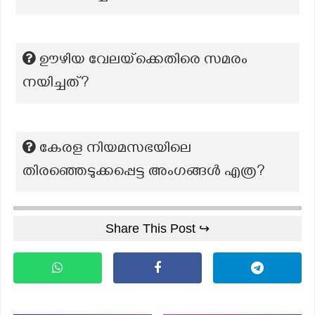
ഊഴിയ വേലയ്‌ക്കെതിരെ സമരം
നയിച്ചത്?
കേരള നിയമസഭയിലെ
തിരഞ്ഞെടുക്കപ്പെട്ട അംഗങ്ങൾ എത്ര?
Share This Post ↪