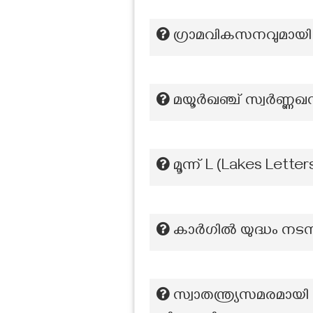
ഗ്രാമവികസനവുമായി ബ
മയൂർഖഞ്ച് സ്വർണ്ണഖനി
മൂന്ന് L (Lakes Lett
കാർഗിൽ യുദ്ധം നടന
സ്വാതന്ത്ര്യസമരമായ