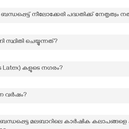
ന്ധപ്പെട്ട് നീലോക്കേരി പദ്ധതിക്ക് നേതൃത്വം
 സ്ഥിതി ചെയ്യുന്നത്?
ers Latex) കളുടെ നഗരം?
്ന വർഷം?
ി ബന്ധപ്പെട്ട മലബാറിലെ കാർഷിക കലാപങ്ങളെ ക