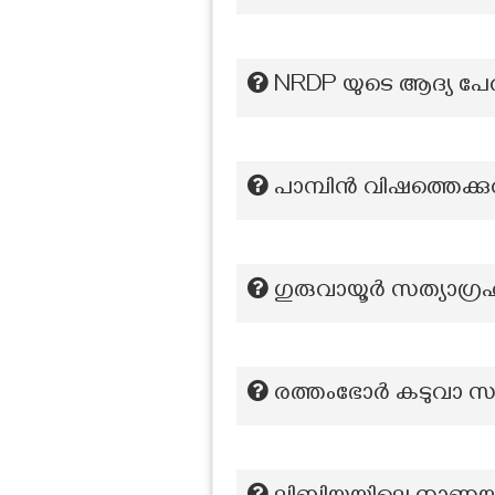
NRDP യുടെ ആദ്യ പേ
പാമ്പിൻ വിഷത്തെക്കുറ
ഗുരുവായൂർ സത്യാഗ്ര
രത്തംഭോർ കടുവാ സംര