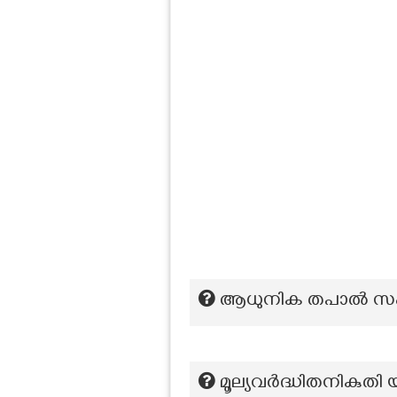
ആധുനിക തപാൽ സംവി
മൂല്യവർദ്ധിതനികുതി യ