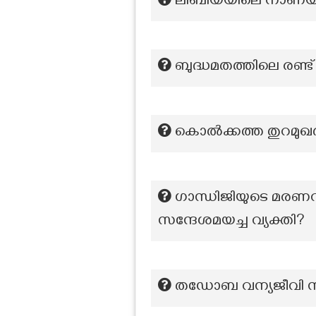
ലിബിയയിലെ നാണയ
ബുദ്ധമതത്തിലെ രണ്ട
കൊൽക്കത്ത തുറമുഖത്തി
ഗാന്ധിജിയുടെ മരണവാ
സന്ദേശമയച്ച വ്യക്തി?
തഡോബ വന്യജീവി സങ്