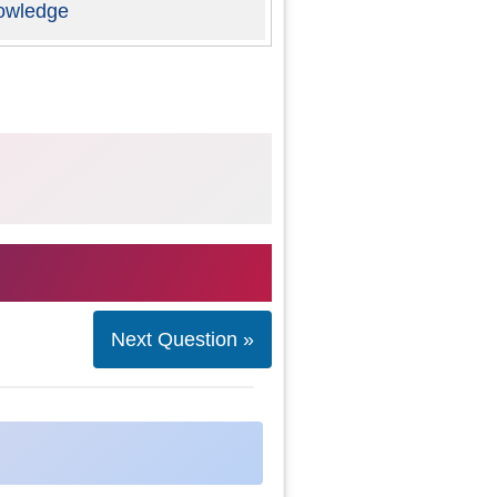
owledge
Next Question »