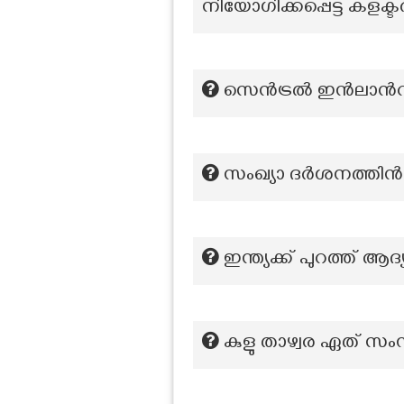
നിയോഗിക്കപ്പെട്ട കളക്
സെൻട്രൽ ഇൻലാന്‍റ്
സംഖ്യാ ദർശനത്തിന്
ഇന്ത്യക്ക് പുറത്ത് ആദ
കുളു താഴ്വര ഏത് സ