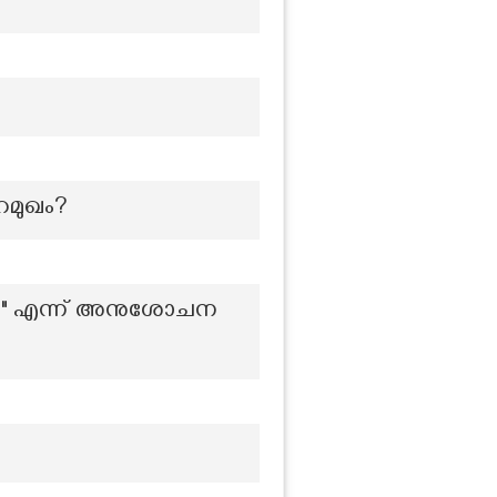
ുറമുഖം?
്ല " എന്ന് അനുശോചന