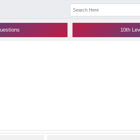
uestions
10th Le