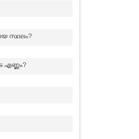
ായ സ്ഥലം?
െ എണ്ണം?