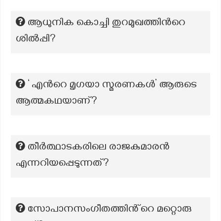
ആധുനിക കൊച്ചി തുറമുഖത്തിന്‍റെ
ശില്‍പ്പി?
‘ എന്‍റെ മൃഗയാ സ്മരണകൾ’ ആരുടെ
ആത്മകഥയാണ്?
തീർത്ഥാടകരിലെ രാജകുമാരൻ
എന്നറിയപ്പെടുന്നത്?
സോപാനസംഗീതത്തിൻ്റെ മറ്റൊരു