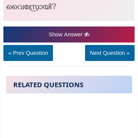
വൈസ്രോയി?
Show Answer
« Prev Question
Next Question »
RELATED QUESTIONS