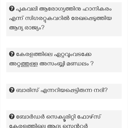
പുകവലി ആരോഗ്യത്തിനു ഹാനികരം
എന്ന് സിഗരറ്റുകവറിൽ രേഖപ്പെടുത്തിയ
ആദ്യ രാജ്യം?
കേരളത്തിലെ ഏറ്റവുംവടക്കേ
അറ്റത്തുള്ള അസംബ്ലി മണ്ഡലം ?
ബാരിസ് എന്നറിയപ്പെട്ടിരുന്ന നദി?
ബോർഡർ സെക്യൂരിറ്റി ഫോഴ്സ്
കേരളത്തിലെ ആദ്യ സെൻറർ