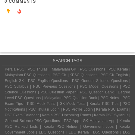
0
COMMENTS
SEARCH TAGS
Kerala PSC | PSC Thulasi | Malayalam GK | PSC Questions | PSC Kerala |
Malayalam PSC Questions | PSC GK | KPSC Questions | PSC GK English |
English GK | PSC English Questions | PSC General Science Questions |
PSC Syllabus | PSC Previous Questions | PSC Model Questions | PSC
Science Questions | PSC Question Paper | PSC Question Bank | Degree
Level PSC Questions | Malayalam PSC Question Bank | PSC Notes | PSC
Exam Tips | PSC Mock Tests | GK Mock Tests | Kerala PSC Tips | PSC
Notifications | PSC Thulasi Login | PSC Profile Login | Kerala PSC Exams |
PSC Exam Calendar | Kerala PSC Upcoming Exams | Kerala PSC Syllabus |
General Science PSC Questions | PSC App | GK Malayalam App | Kerala
PSC Ranked Lists | Kerala PSC Helper | Government Jobs | Kerala
Government Jobs | LDC Questions | LDC Kerala | LGS Questions | LGS