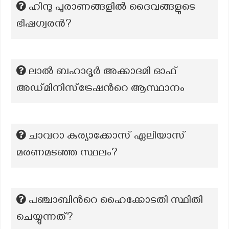
ഹിന്ദു പുരാണങ്ങളിൽ ദൈവങ്ങളുടെ
ഭിഷഗ്വരൻ?
ലാൽ ബഹാദൂർ അക്കാദമി ഓഫ്
അഡ്മിനിസ്ട്രേഷൻറെ ആസ്ഥാനം
ചാവറാ കുര്യാക്കോസ് ഏലിയാസ്
മരണമടഞ്ഞ സ്ഥലം?
പഞ്ചാബിന്‍റെ ഹൈക്കോടതി സ്ഥിതി
ചെയ്യുന്നത്?