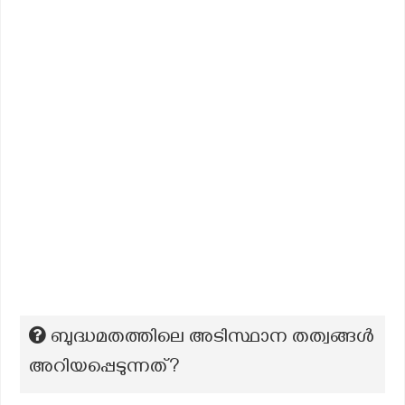
ബുദ്ധമതത്തിലെ അടിസ്ഥാന തത്വങ്ങൾ
അറിയപ്പെടുന്നത്?