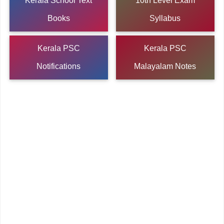
Kerala School Text
10th Level Exam
Books
Syllabus
Kerala PSC
Kerala PSC
Notifications
Malayalam Notes