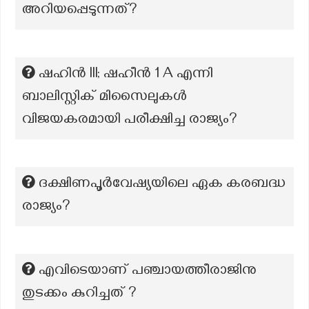
അറിയപ്പെടുന്നത്?
ഷഹിൻ III; ഷഹീൻ 1 A എന്നി
ബാലിസ്റ്റിക് മിസൈലുകൾ
വിജയകരമായി പരീക്ഷിച്ച രാജ്യം?
ദക്ഷിണപൂർവേഷ്യയിലെ ഏക കരബദ്ധ
രാജ്യം?
എവിടെയാണ് പഞ്ചായത്തീരാജിനു
തുടക്കം കുറിച്ചത് ?