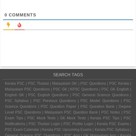
0
COMMENTS
SEARCH TAGS
Kerala PSC | PSC Thulasi | Malayalam GK | PSC Questions | PSC Kerala |
Malayalam PSC Questions | PSC GK | KPSC Questions | PSC GK English |
English GK | PSC English Questions | PSC General Science Questions |
PSC Syllabus | PSC Previous Questions | PSC Model Questions | PSC
Science Questions | PSC Question Paper | PSC Question Bank | Degree
Level PSC Questions | Malayalam PSC Question Bank | PSC Notes | PSC
Exam Tips | PSC Mock Tests | GK Mock Tests | Kerala PSC Tips | PSC
Notifications | PSC Thulasi Login | PSC Profile Login | Kerala PSC Exams |
PSC Exam Calendar | Kerala PSC Upcoming Exams | Kerala PSC Syllabus |
General Science PSC Questions | PSC App | GK Malayalam App | Kerala