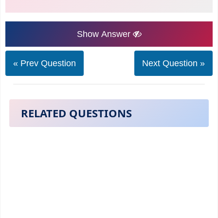
Show Answer
« Prev Question
Next Question »
RELATED QUESTIONS