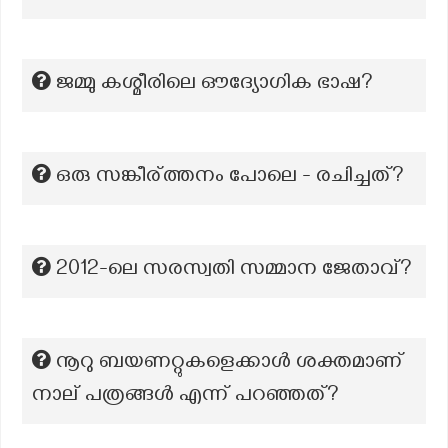
ജമ്മു കശ്മീരിലെ ഔദ്യോഗിക ഭാഷ?
ഒരു സങ്കീര്ത്തനം പോലെ - രചിച്ചത്?
2012-ലെ സരസ്വതി സമ്മാന ജേതാവ്?
നൂറു ബയണറ്റുകളെക്കാൾ ശക്തമാണ്
നാല് പത്രങ്ങൾ എന്ന് പറഞ്ഞത്?