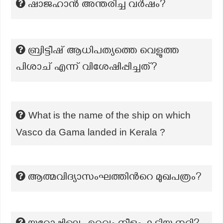
ഷാജഹാൻ അന്തരിച്ച വർഷം?
ബ്രിട്ടീഷ് ആധിപത്യത്തെ വെളുത്ത
പിശാച് എന്ന് വിശേഷിപ്പിച്ചത്?
What is the name of the ship on which
Vasco da Gama landed in Kerala ?
ആത്മവിദ്യാസംഘത്തിന്‍റെ മുഖപത്രം?