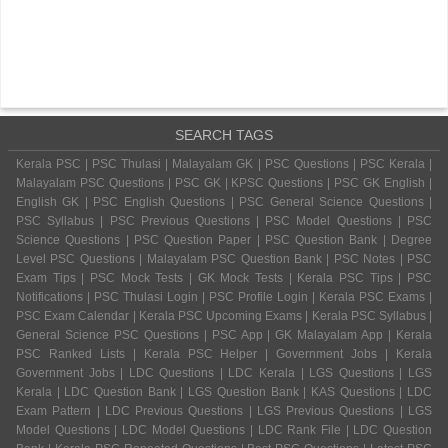
SEARCH TAGS
Kerala PSC | PSC Thulasi | Malayalam GK | PSC Questions | PSC Kerala |
Malayalam PSC Questions | PSC GK | KPSC Questions | PSC GK English |
English GK | PSC English Questions | PSC General Science Questions |
PSC Syllabus | PSC Previous Questions | PSC Model Questions | PSC
Science Questions | PSC Question Paper | PSC Question Bank | Degree
Level PSC Questions | Malayalam PSC Question Bank | PSC Notes | PSC
Exam Tips | PSC Mock Tests | GK Mock Tests | Kerala PSC Tips | PSC
Notifications | PSC Thulasi Login | PSC Profile Login | Kerala PSC Exams |
PSC Exam Calendar | Kerala PSC Upcoming Exams | Kerala PSC Syllabus |
General Science PSC Questions | PSC App | GK Malayalam App | Kerala
PSC Ranked Lists | Kerala PSC Helper | Government Jobs | Kerala
Government Jobs | LDC Questions | LDC Kerala | LGS Questions | LGS
Kerala | LDC Question Bank | LGS Question Bank | KAS Questions | LDC
Exam Pattern | LDC Previous Questions | LGS Previous Questions | LGS
Model Questions | LDC Model Questions | LDC Rank File | LDC Question