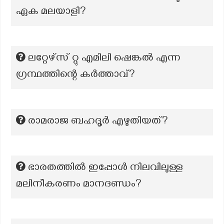
ഏക മലയാളി?
ലറ്റേഴ്സ് റ്റു എമിലി ഷെങ്കൽ എന്ന
ഗ്രന്ഥത്തിന്റെ കർത്താവ്?
രാമരാജ ബഹദൂര്‍ എഴുതിയത്?
ഭാരതത്തിൽ ഇപ്പോൾ നിലവിലുള്ള
മലിനീകരണം മാനദണ്ഡം?