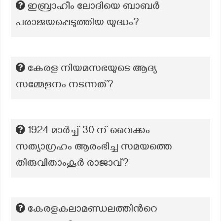
ഇബ്രാഹീം ലോദിയെ ബാബർ
പരാജയപ്പെടുത്തിയ യുദ്ധം?
കേരള നിയമസഭയുടെ ആദ്യ
സമ്മേളനം നടന്നത്?
1924 മാർച്ച് 30 ന് വൈക്കം
സത്യാഗ്രഹം ആരംഭിച്ച സമയത്തെ
തിരുവിതാംകൂർ രാജാവ്?
കേരളകലാമണ്ഡലത്തിന്‍റെ