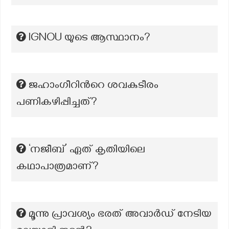
lGNOU യുടെ ആസ്ഥാനം?
ജഹാംഗീറിൻറെ ശവകുടീരം
പണികഴിപ്പിച്ചത്?
‘നജീബ്’ ഏത് കൃതിയിലെ
കഥാപാത്രമാണ്?
മൂന്നു പ്രാവശ്യം ഭരത് അവാർഡ് നേടിയ