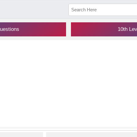
uestions
10th Le