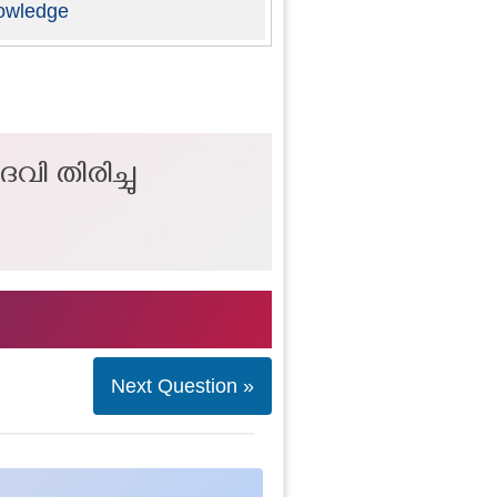
owledge
ി തിരിച്ചു
Next Question »