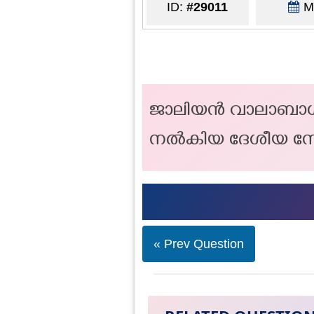
ID:
#29011
Ma
ജാലിയൻ വാലാബാഗ് കൂ
നൽകിയ ദേശീയ നേ
« Prev Question