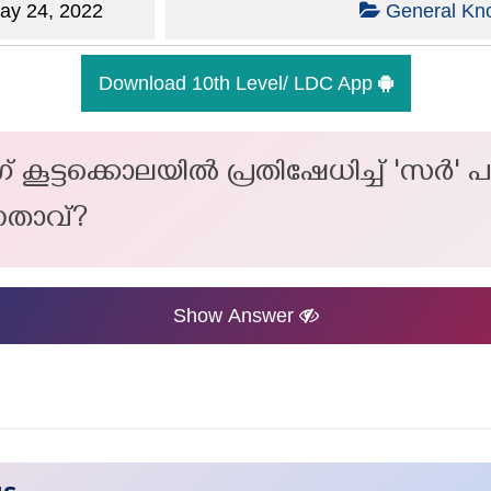
y 24, 2022
General Kn
Download 10th Level/ LDC App
ട്ടക്കൊലയിൽ പ്രതിഷേധിച്ച് 'സർ' പദവ
താവ്?
Show Answer