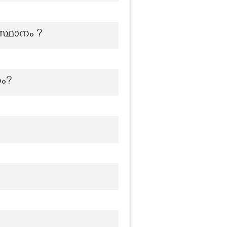
സ്ഥാനം ?
ം?