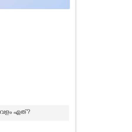
താവളം ഏത്?