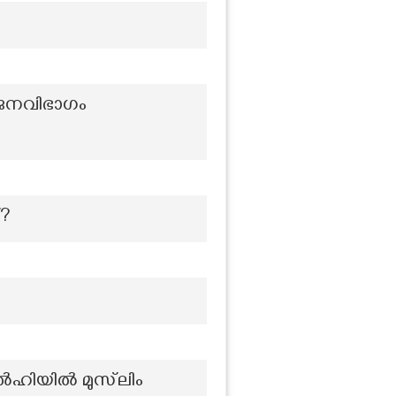
 ജനവിഭാഗം
്?
ഡൽഹിയിൽ മുസ്‌ലിം