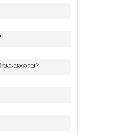
?
യ സർവകലാശാല?