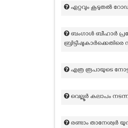
ഏറ്റവും കൂടുതല്‍ റ
ബംഗാൾ ബീഹാർ പ്രദേ
ബ്രിട്ടീഷുകാർക്കെതിര
എത്ര രൂപായുടെ നോട്ടി
വെല്ലൂർ കലാപം നടന്
രണ്ടാം താനേശ്വർ യുദ