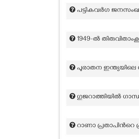
പട്ടികവർഗ ജനസംഖ്യ
1949-ൽ തിരുവിതാംക
പുരാതന ഇന്ത്യയിലെ
ഗുജറാത്തിയിൽ ഗാന്
റാണാ പ്രതാപിന്‍റെ 