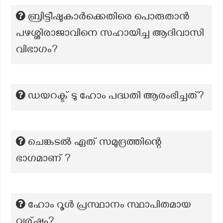
ബ്രിട്ടീഷുകാർക്കെതിരെ പൊരുതാൻ
പഴശ്ശിരാജാവിനെ സഹായിച്ച ആദിവാസി
വിഭാഗം?
ഡയറക്ട് ടു ഹോം പദ്ധതി ആരംഭിച്ചത്?
ചെങ്കടൽ ഏത് സമുദ്രത്തിന്റെ
ഭാഗമാണ് ?
ഹോം റൂള്‍ പ്രസ്ഥാനം സ്ഥാപിതമായ
വര്ഷം?