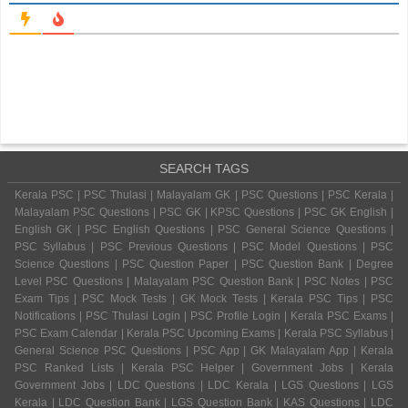
SEARCH TAGS
Kerala PSC | PSC Thulasi | Malayalam GK | PSC Questions | PSC Kerala |
Malayalam PSC Questions | PSC GK | KPSC Questions | PSC GK English |
English GK | PSC English Questions | PSC General Science Questions |
PSC Syllabus | PSC Previous Questions | PSC Model Questions | PSC
Science Questions | PSC Question Paper | PSC Question Bank | Degree
Level PSC Questions | Malayalam PSC Question Bank | PSC Notes | PSC
Exam Tips | PSC Mock Tests | GK Mock Tests | Kerala PSC Tips | PSC
Notifications | PSC Thulasi Login | PSC Profile Login | Kerala PSC Exams |
PSC Exam Calendar | Kerala PSC Upcoming Exams | Kerala PSC Syllabus |
General Science PSC Questions | PSC App | GK Malayalam App | Kerala
PSC Ranked Lists | Kerala PSC Helper | Government Jobs | Kerala
Government Jobs | LDC Questions | LDC Kerala | LGS Questions | LGS
Kerala | LDC Question Bank | LGS Question Bank | KAS Questions | LDC