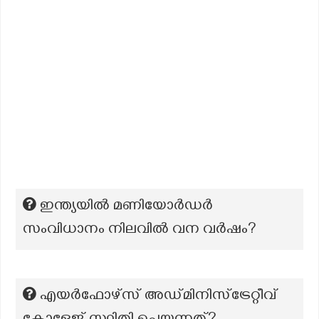
ഇന്ത്യയിൽ മണിയോർഡർ
സംവിധാനം നിലവിൽ വന വർഷം?
എയർഫോഴ്സ് അഡ്മിനിസ്ട്രേറ്റീവ്