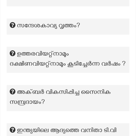
സന്ദേശകാവ്യ വൃത്തം?
ഉത്തരവിയറ്റ്നാമും
ദക്ഷിണവിയറ്റ്നാമും കൂടിച്ചേർന്ന വർഷം ?
അക്ബര്‍ വികസിപ്പിച്ച സൈനിക
സമ്പ്രദായം?
ഇന്ത്യയിലെ ആദ്യത്തെ വനിതാ ടി.വി