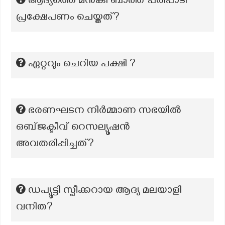
ആദ്യത്തെ മൻകി ബാത്ത് പരിപാടി
പ്രക്ഷേപണം ചെയ്തത്?
ഏറ്റവും ചെറിയ പക്ഷി ?
ഭരണഘടന നിർമ്മാണ സഭയിൽ
ഒബ്ജക്ടീവ് റെസല്യൂഷൻ
അവതരിപ്പിച്ചത്?
ഡപ്യൂട്ടി സ്പീക്കറായ ആദ്യ മലയാളി
വനിത?