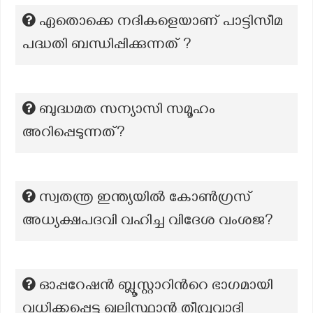
ഏതൊക്കെ നദികളെയാണ് പാട്ടിസീമ
പദ്ധതി ബന്ധിപ്പിക്കുന്നത് ?
ബുദ്ധമത സന്യാസി സമൂഹം
അറിപ്പെടുന്നത്?
സ്വതന്ത്ര ഇന്ത്യയിൽ കോൺഗ്രസ്
അധ്യക്ഷപദവി വഹിച്ച വിദേശ വംശജ?
ഓപ്പറേഷൻ ബ്ലൂസ്റ്റാറിന്‍റെ ഭാഗമായി
വധിക്കപ്പെട്ട ഖലിസ്ഥാൻ തീവ്രവാദി