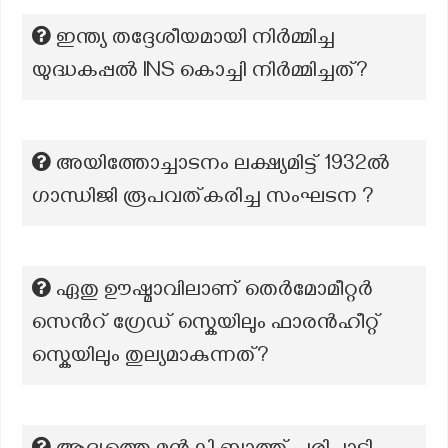
ഇന്ത്യ തദ്ദേശീയമായി നിർമ്മിച്ച
യുദ്ധകപ്പൽ INS കൊച്ചി നിർമ്മിച്ചത്?
അയിത്തോച്ചാടനം ലക്ഷ്യമിട്ട് 1932ൽ
ഗാന്ധിജി രൂപവത്കരിച്ച സംഘടന ?
ഏതു ഊഷ്മാവിലാണ് തെർമോമീറ്റർ
സെൻറ് ഗ്രേഡ് സ്കെയിലും ഫാരൻഹീറ്റ്
സ്കെയിലും തുല്യമാകുന്നത്?