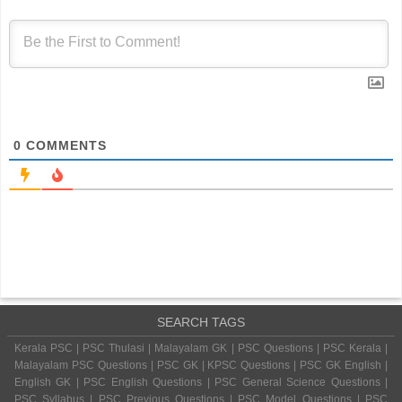
0
COMMENTS
SEARCH TAGS
Kerala PSC | PSC Thulasi | Malayalam GK | PSC Questions | PSC Kerala |
Malayalam PSC Questions | PSC GK | KPSC Questions | PSC GK English |
English GK | PSC English Questions | PSC General Science Questions |
PSC Syllabus | PSC Previous Questions | PSC Model Questions | PSC