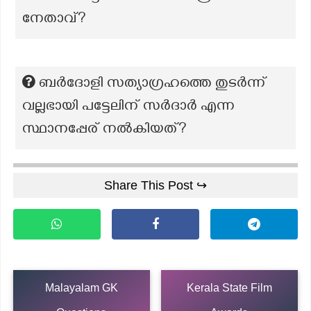
നേതാവ്?
ബർദോളി സത്യാഗ്രഹത്തെ തുടർന്ന്
വല്ലഭായി പട്ടേലിന് സർദാർ എന്ന
സ്ഥാനപ്പേര് നൽകിയത്?
Share This Post ↪
Malayalam GK
Kerala State Film