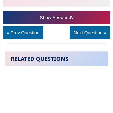
Show Answer
« Prev Question
Next Question »
RELATED QUESTIONS