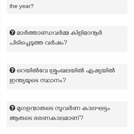
the year?
മാർത്താണ്ഡവർമ്മ കിളിമാനൂർ
പിടിച്ചെടുത്ത വർഷം?
റെയിൽവേ ശ്രുംഖലയിൽ ഏഷ്യയിൽ
ഇന്ത്യയുടെ സ്ഥാനം?
മുഗളന്മാരുടെ സുവർണ കാലഘട്ടം
ആരുടെ ഭരണകാലമാണ്?