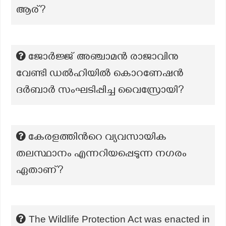
ആര്?
ജോർജ്ജ് അഞ്ചാമൻ രാജാവിനു
വേണ്ടി ഡൽഹിയിൽ കൊറണേഷൻ
ദർബാർ സംഘടിപ്പിച്ച വൈസ്രോയി?
കേരളത്തിൻറെ വ്യവസായിക
തലസ്ഥാനം എന്നറിയപ്പെടുന്ന നഗരം
ഏതാണ്?
The Wildlife Protection Act was enacted in