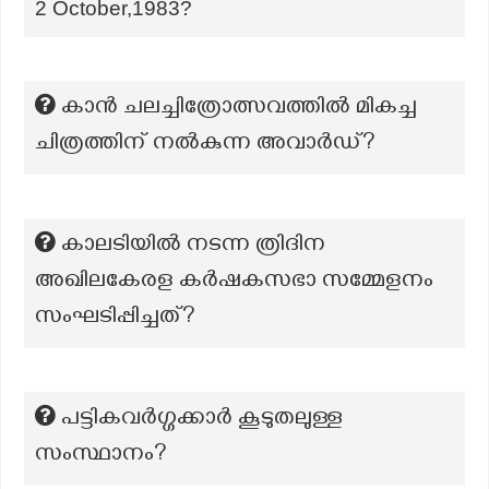
2 October,1983?
കാൻ ചലച്ചിത്രോത്സവത്തിൽ മികച്ച
ചിത്രത്തിന് നൽകുന്ന അവാർഡ്?
കാലടിയില്‍ നടന്ന ത്രിദിന
അഖിലകേരള കര്‍ഷകസഭാ സമ്മേളനം
സംഘടിപ്പിച്ചത്?
പട്ടികവർഗ്ഗക്കാർ കൂടുതലുള്ള
സംസ്ഥാനം?