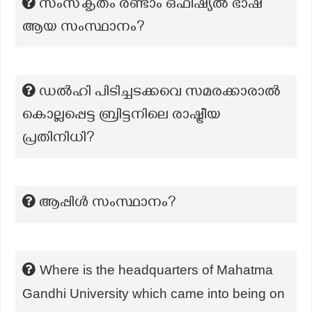
സംസ്‌കൃതം രണ്ടാം ഒഫീഷ്യൽ ഭാഷ
ആയ സംസ്ഥാനം?
ഡൽഹി പിടിച്ചടക്കവെ സമരക്കാരാൽ
കൊല്ലപ്പെട്ട ബ്രിട്ടനിലെ രാഷ്ട്രീയ
പ്രതിനിധി?
ആപ്പിൾ സംസ്ഥാനം?
Where is the headquarters of Mahatma
Gandhi University which came into being on