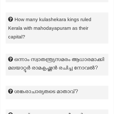
How many kulashekara kings ruled
Kerala with mahodayapuram as their
capital?
ഒന്നാം സ്വാതന്ത്ര്യസമരം ആധാരമാക്കി
മലയാറ്റൂർ രാമകൃഷ്ണൻ രചിച്ച നോവൽ?
ശങ്കരാചാര്യരുടെ മാതാവ്?