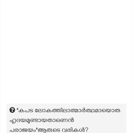
"കപട ലോകത്തിലാത്മാർത്ഥമായൊരു
ഹൃദയമുണ്ടായതാണെൻ
പരാജയം"ആരുടെ വരികൾ?