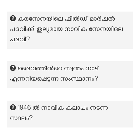
കരസേനയിലെ ഫീൽഡ് മാർഷൽ
പദവിക്ക് തുല്യമായ നാവിക സേനയിലെ
പദവി?
ദൈവത്തിന്‍റെ സ്വന്തം നാട്
എന്നറിയപ്പെടുന്ന സംസ്ഥാനം?
1946 ൽ നാവിക കലാപം നടന്ന
സ്ഥലം?