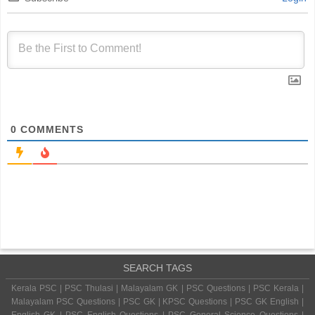
0
COMMENTS
SEARCH TAGS
Kerala PSC | PSC Thulasi | Malayalam GK | PSC Questions | PSC Kerala |
Malayalam PSC Questions | PSC GK | KPSC Questions | PSC GK English |
English GK | PSC English Questions | PSC General Science Questions |