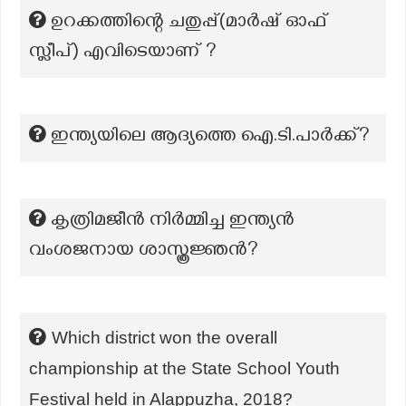
ഉറക്കത്തിന്റെ ചതുപ്പ്(മാർഷ് ഓഫ്
സ്ലീപ്) എവിടെയാണ് ?
ഇന്ത്യയിലെ ആദ്യത്തെ ഐ.ടി.പാര്‍ക്ക്?
കൃത്രിമജീൻ നിർമ്മിച്ച ഇന്ത്യൻ
വംശജനായ ശാസ്ത്രജ്ഞൻ?
Which district won the overall
championship at the State School Youth
Festival held in Alappuzha, 2018?