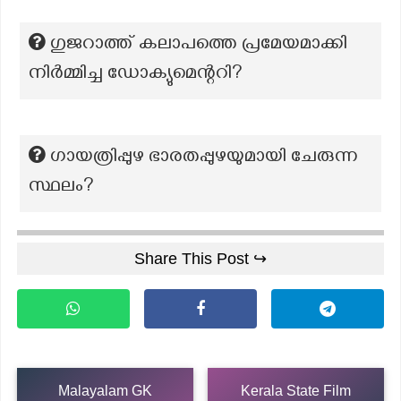
ഗുജറാത്ത് കലാപത്തെ പ്രമേയമാക്കി
നിർമ്മിച്ച ഡോക്യുമെന്ററി?
ഗായത്രിപ്പുഴ ഭാരതപ്പുഴയുമായി ചേരുന്ന
സ്ഥലം?
Share This Post ↪
Malayalam GK
Kerala State Film