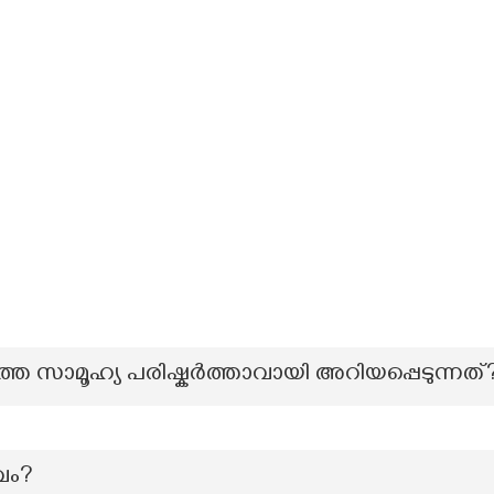
െ സാമൂഹ്യ പരിഷ്കർത്താവായി അറിയപ്പെടുന്നത്
വം?