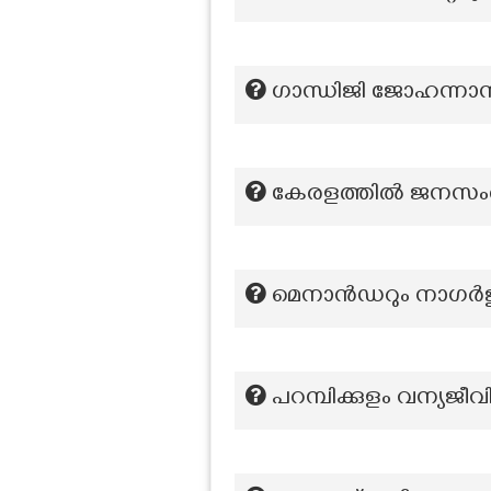
ഗാന്ധിജി ജോഹന്നാ
കേരളത്തിൽ ജനസംഖ്യ 
മെനാൻഡറും നാഗർജു
പറമ്പിക്കുളം വന്യജ