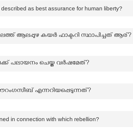
on described as best assurance for human liberty?
ാലത്ത് ആലപ്പുഴ കയർ ഫാക്ടറി സ്ഥാപിച്ചത് ആര്?
ക്ക് പലായനം ചെയ്ത വർഷമേത്?
ലെ ഔറംഗസീബ് എന്നറിയപ്പെടുന്നത്?
d in connection with which rebellion?