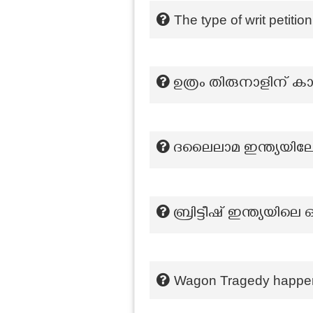
The type of writ petiti
ഉത്രം തിരുനാളിന് ക
ദലൈലാമ ഇന്ത്യയിലേ
ബ്രിട്ടീഷ് ഇന്ത്യയി
Wagon Tragedy happene