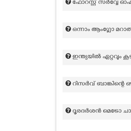
ഫോറസ്റ്റ് സർവ്വേ ഓ
ഒന്നാം ആംഗ്ലോ മറാത്
ഇന്ത്യയിൽ ഏറ്റവും 
റിസർവ് ബാങ്കിന്റെ ഔ
ദൂരദർശൻ മെട്രോ ച