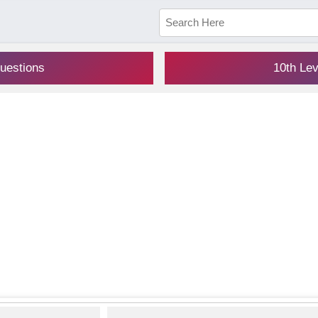
uestions
10th Le