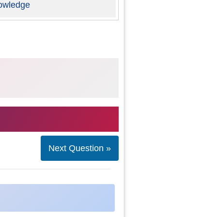
owledge
Next Question »