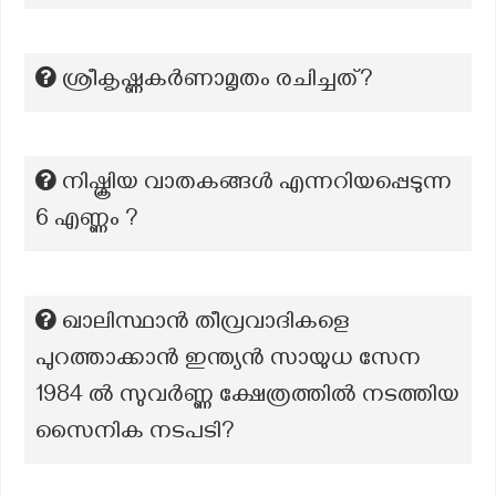
ശ്രീകൃഷ്ണകർണാമൃതം രചിച്ചത്?
നിഷ്ക്രിയ വാതകങ്ങൾ എന്നറിയപ്പെടുന്ന
6 എണ്ണം ?
ഖാലിസ്ഥാൻ തീവ്രവാദികളെ
പുറത്താക്കാൻ ഇന്ത്യൻ സായുധ സേന
1984 ൽ സുവർണ്ണ ക്ഷേത്രത്തിൽ നടത്തിയ
സൈനിക നടപടി?