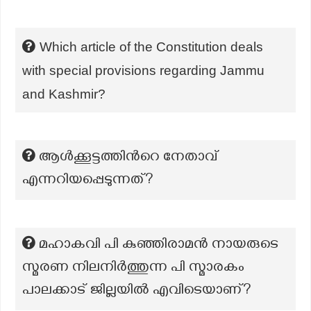
Which article of the Constitution deals
with special provisions regarding Jammu
and Kashmir?
ആൾക്കൂട്ടത്തിന്‍റെ നേതാവ്
എന്നറിയപ്പെടുന്നത്?
മഹാകവി പി കുഞ്ഞിരാമൻ നായരുടെ
സ്മരണ നിലനിർത്തുന്ന പി സ്മാരകം
പാലക്കാട് ജില്ലയിൽ എവിടെയാണ്?