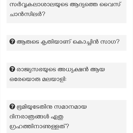
സർവ്വകലാശാലയുടെ ആദ്യത്തെ വൈസ്
ചാൻസിലർ?
ആരുടെ കൃതിയാണ് കൊച്ചിൻ സാഗ?
രാജ്യസഭയുടെ അധ്യക്ഷൻ ആയ
ഒരേയൊരു മലയാളി:
ഭൂമിയുടേതിനു സമാനമായ
ദിനരാത്രങ്ങൾ ഏതു
ഗ്രഹത്തിനാണുള്ളത്?