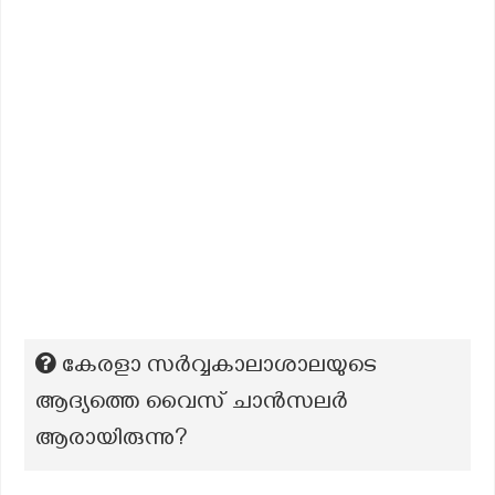
കേരളാ സര്‍വ്വകാലാശാലയുടെ
ആദ്യത്തെ വൈസ് ചാന്‍സലര്‍
ആരായിരുന്നു?