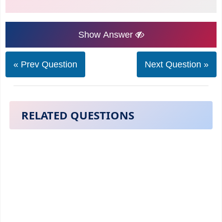
Show Answer
« Prev Question
Next Question »
RELATED QUESTIONS