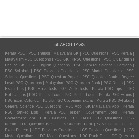
SEARCH TAGS
Kerala PSC | PSC Thulasi | Malayalam GK | PSC Questions | PSC Kerala |
Malayalam PSC Questions | PSC GK | KPSC Questions | PSC GK English |
English GK | PSC English Questions | PSC General Science Questions |
PSC Syllabus | PSC Previous Questions | PSC Model Questions | PSC
Science Questions | PSC Question Paper | PSC Question Bank | Degree
Level PSC Questions | Malayalam PSC Question Bank | PSC Notes | PSC
Exam Tips | PSC Mock Tests | GK Mock Tests | Kerala PSC Tips | PSC
Notifications | PSC Thulasi Login | PSC Profile Login | Kerala PSC Exams |
PSC Exam Calendar | Kerala PSC Upcoming Exams | Kerala PSC Syllabus |
General Science PSC Questions | PSC App | GK Malayalam App | Kerala
PSC Ranked Lists | Kerala PSC Helper | Government Jobs | Kerala
Government Jobs | LDC Questions | LDC Kerala | LGS Questions | LGS
Kerala | LDC Question Bank | LGS Question Bank | KAS Questions | LDC
Exam Pattern | LDC Previous Questions | LGS Previous Questions | LGS
Model Questions | LDC Model Questions | LDC Rank File | LDC Question