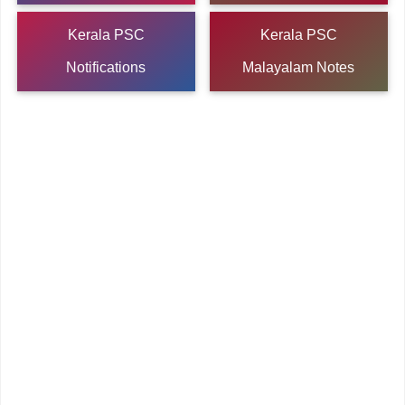
Kerala PSC
Kerala PSC
Notifications
Malayalam Notes