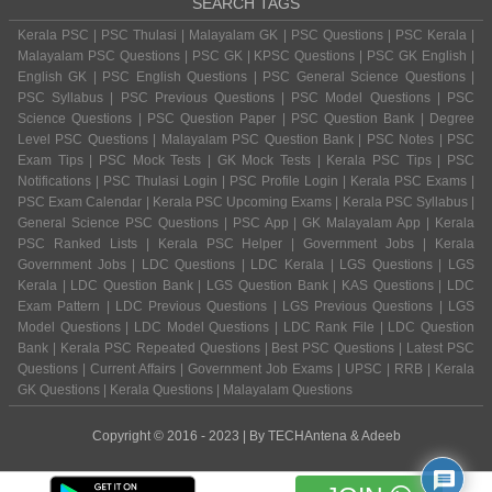
SEARCH TAGS
Kerala PSC | PSC Thulasi | Malayalam GK | PSC Questions | PSC Kerala |
Malayalam PSC Questions | PSC GK | KPSC Questions | PSC GK English |
English GK | PSC English Questions | PSC General Science Questions |
PSC Syllabus | PSC Previous Questions | PSC Model Questions | PSC
Science Questions | PSC Question Paper | PSC Question Bank | Degree
Level PSC Questions | Malayalam PSC Question Bank | PSC Notes | PSC
Exam Tips | PSC Mock Tests | GK Mock Tests | Kerala PSC Tips | PSC
Notifications | PSC Thulasi Login | PSC Profile Login | Kerala PSC Exams |
PSC Exam Calendar | Kerala PSC Upcoming Exams | Kerala PSC Syllabus |
General Science PSC Questions | PSC App | GK Malayalam App | Kerala
PSC Ranked Lists | Kerala PSC Helper | Government Jobs | Kerala
Government Jobs | LDC Questions | LDC Kerala | LGS Questions | LGS
Kerala | LDC Question Bank | LGS Question Bank | KAS Questions | LDC
Exam Pattern | LDC Previous Questions | LGS Previous Questions | LGS
Model Questions | LDC Model Questions | LDC Rank File | LDC Question
Bank | Kerala PSC Repeated Questions | Best PSC Questions | Latest PSC
Questions | Current Affairs | Government Job Exams | UPSC | RRB | Kerala
GK Questions | Kerala Questions | Malayalam Questions
Copyright © 2016 - 2023 | By
TECHAntena
&
Adeeb