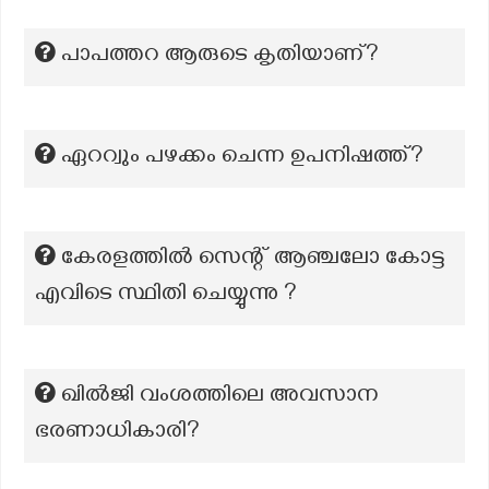
പാപത്തറ ആരുടെ കൃതിയാണ്?
ഏററ്വും പഴക്കം ചെന്ന ഉപനിഷത്ത്?
കേരളത്തിൽ സെന്റ് ആഞ്ചലോ കോട്ട
എവിടെ സ്ഥിതി ചെയ്യുന്നു ?
ഖിൽജി വംശത്തിലെ അവസാന
ഭരണാധികാരി?