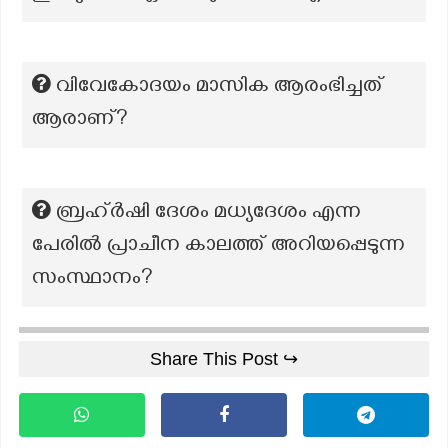
വിവേകോദയം മാസിക ആരംഭിച്ചത്
ആരാണ്?
ബ്രഹ്‌ർഷി ദേശം മധ്യദേശം എന്ന
പേരിൽ പ്രാചീന കാലത്ത് അറിയപ്പെടുന്ന
സംസ്ഥാനം?
Share This Post ↪