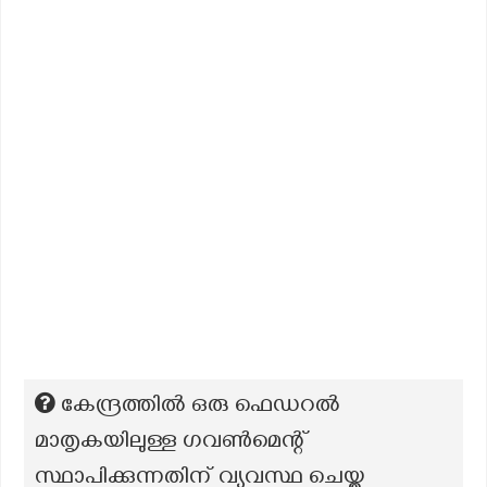
കേന്ദ്രത്തിൽ ഒരു ഫെഡറൽ
മാതൃകയിലുള്ള ഗവൺമെന്റ്
സ്ഥാപിക്കുന്നതിന് വ്യവസ്ഥ ചെയ്ത