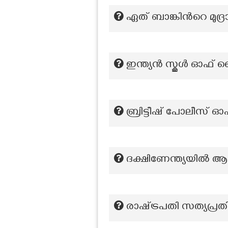
ഏത് ബാങ്കിന്‍റെ മുദ്
ഇന്ത്യൻ സ്കൂൾ ഓഫ് മ
ബ്രിട്ടീഷ് പോലീസ
ദക്ഷിണേന്ത്യയിൽ ആദ്
രാഷ്‌ട്രപതി സത്യപ്ര