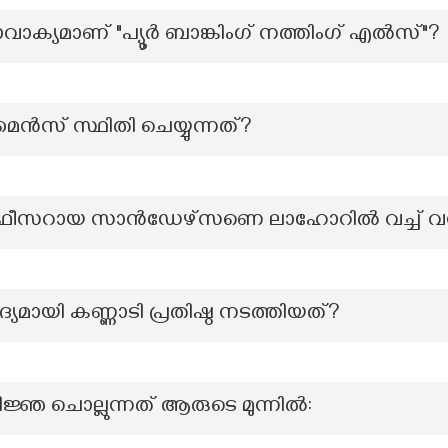
രാവാക്യമാണ് "പ്യൂർ ബാങ്കിംഗ് നത്തിംഗ് എൽസ്"?
ൈൻസ് സ്ഥിതി ചെയ്യുന്നത്?
് ഓഫീസറായ സാൻഡേഴ്സണെ ലാഹോറിൽ വച്ച് വധ
യമായി കണ്ണാടി പ്രതിഷ്ഠ നടത്തിയത്?
തിജ്ഞ ചൊല്ലുന്നത് ആരുടെ മുന്നിൽ: