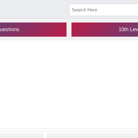
uestions
10th Le