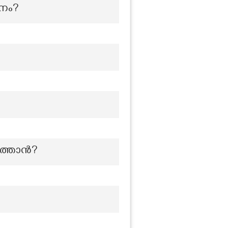
ാനം?
ൽത്താൻ?