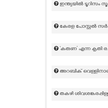
ഇന്ത്യയില്‍ ടൂറിസം 
കേരള പോസ്റ്റൽ സർ
‘കരുണ’ എന്ന കൃതി രച
അറബിക് വെള്ളിനാണയ
തകഴി ശിവശങ്കരപ്പിള്ള