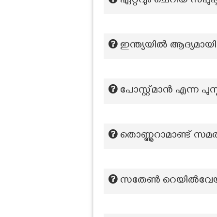
ഏറ്റവും ചെറിയ സപുഷ്
ഇന്ത്യയിൽ ആദ്യമായി
പോസ്റ്റ്മാൻ എന്ന പുസ
തൊണ്ണൂറാമാണ്ട് സമര
സതേൺ റെയിൽവേയ