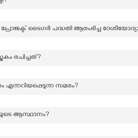
പി?
 പ്രോജക്ട് ടൈഗർ പദ്ധതി ആരംഭിച്ച ദേശീയോദ്
്തകം രചിച്ചത്?
ം എന്നറിയപ്പെടുന്ന സമരം?
ുടെ ആസ്ഥാനം?