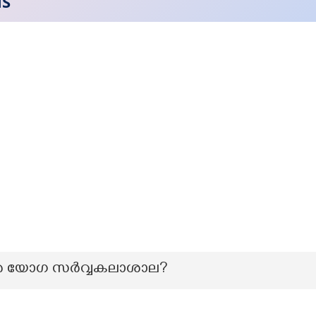
NS
്തെ യോഗ സർവ്വകലാശാല?