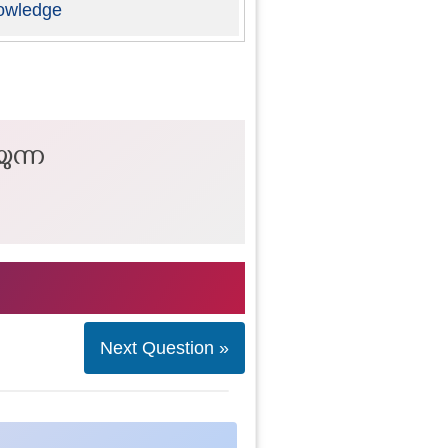
owledge
ുന്ന
Next Question »