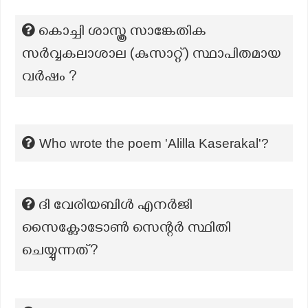
കൊച്ചി ശാസ്ത്ര സാങ്കേതിക
സർവ്വകലാശാല (കുസാറ്റ്) സ്ഥാപിതമായ
വർഷം ?
Who wrote the poem 'Alilla Kaserakal'?
ദി വേരിയബിൾ എനർജി
സൈക്ലോടോൺ സെന്റർ സ്ഥിതി
ചെയ്യുന്നത്?