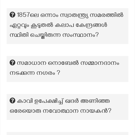
1857ലെ ഒന്നാം സ്വാതന്ത്ര്യ സമരത്തിൽ
ഏറ്റവും കൂടുതൽ കലാപ കേന്ദ്രങ്ങൾ
സ്ഥിതി ചെയ്തിരുന്ന സംസ്ഥാനം?
സമാധാന നൊബേൽ സമ്മാനദാനം
നടക്കുന്ന നഗരം ?
കാവി ഉപേക്ഷിച്ച് ഖദർ അണിഞ്ഞ
ഒരേയൊരു നവോത്ഥാന നായകൻ?