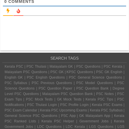
0
COMMENTS
SEARCH TAGS
Kerala PSC | PSC Thulasi | Malayalam GK | PSC Questions | PSC Kerala |
Malayalam PSC Questions | PSC GK | KPSC Questions | PSC GK English |
English GK | PSC English Questions | PSC General Science Questions |
PSC Syllabus | PSC Previous Questions | PSC Model Questions | PSC
Science Questions | PSC Question Paper | PSC Question Bank | Degree
Level PSC Questions | Malayalam PSC Question Bank | PSC Notes | PSC
Exam Tips | PSC Mock Tests | GK Mock Tests | Kerala PSC Tips | PSC
Notifications | PSC Thulasi Login | PSC Profile Login | Kerala PSC Exams |
PSC Exam Calendar | Kerala PSC Upcoming Exams | Kerala PSC Syllabus |
General Science PSC Questions | PSC App | GK Malayalam App | Kerala
PSC Ranked Lists | Kerala PSC Helper | Government Jobs | Kerala
Government Jobs | LDC Questions | LDC Kerala | LGS Questions | LGS