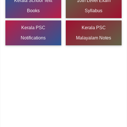
Kerala School Text
10th Level Exam
Books
Syllabus
Kerala PSC
Kerala PSC
Notifications
Malayalam Notes