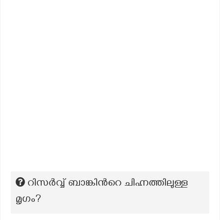
റിസർവ്വ് ബാങ്കിന്‍റെ ചിഹ്നത്തിലുള്ള
മൃഗം?