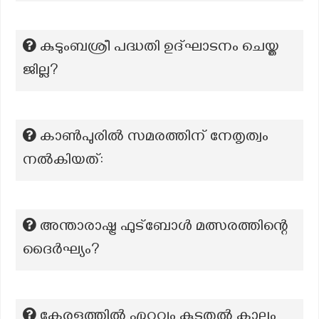
കുടുംബശ്രീ പദ്ധതി ഉദ്ഘാടനം ചെയ്ത
ജില്ല?
കാൺപുരിൽ സമരത്തിന് നേതൃത്വം
നൽകിയത്:
അന്താരാഷ്ട്ര ഫുട്ബോൾ മത്സരത്തിന്റെ
ദൈർഘ്യം?
കേരളത്തില്‍ ഏറ്റവും കൂടുതല്‍ കാലം