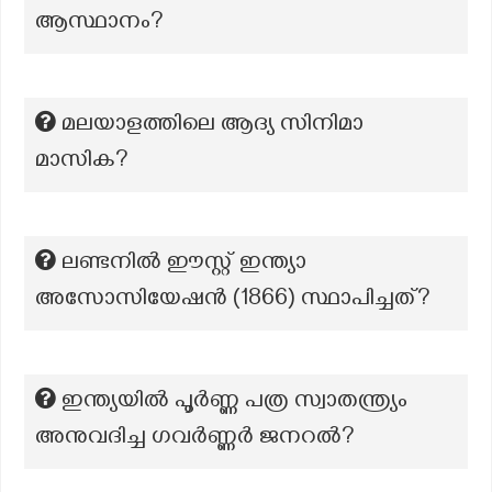
ആസ്ഥാനം?
മലയാളത്തിലെ ആദ്യ സിനിമാ
മാസിക?
ലണ്ടനിൽ ഈസ്റ്റ് ഇന്ത്യാ
അസോസിയേഷൻ (1866) സ്ഥാപിച്ചത്?
ഇന്ത്യയിൽ പൂർണ്ണ പത്ര സ്വാതന്ത്ര്യം
അനുവദിച്ച ഗവർണ്ണർ ജനറൽ?