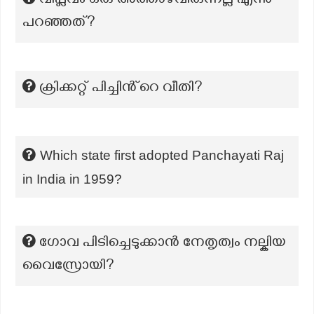
വിപ്ലവം ഒരു അത്താഴവിരുന്നല്ല എന്നു
പറഞ്ഞത്?
ക്രിക്കറ്റ് പിച്ചിൻ്റെ വീതി?
Which state first adopted Panchayati Raj
in India in 1959?
ഗോവ പിടിച്ചെടുക്കാൻ നേതൃത്വം നല്കിയ
വൈസ്രോയി?