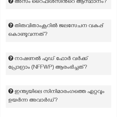
അസം റൈഫിൾസിന്‍റെ ആസ്ഥാനം?
തിരുവിതാംകൂറിൽ ജലസേചന വകുപ്പ്
കൊണ്ടുവന്നത്?
നാഷണല്‍ ഫുഡ് ഫോര്‍ വര്‍ക്ക്
പ്രോഗ്രാം (NFFWP) ആരംഭിച്ചത്?
ഇന്ത്യയിലെ സിനിമാരംഗത്തെ ഏറ്റവും
ഉയർന്ന അവാർഡ്?