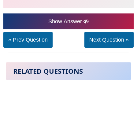
Show Answer
« Prev Question
Next Question »
RELATED QUESTIONS