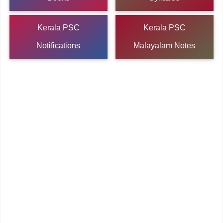
Kerala PSC
Kerala PSC
Notifications
Malayalam Notes