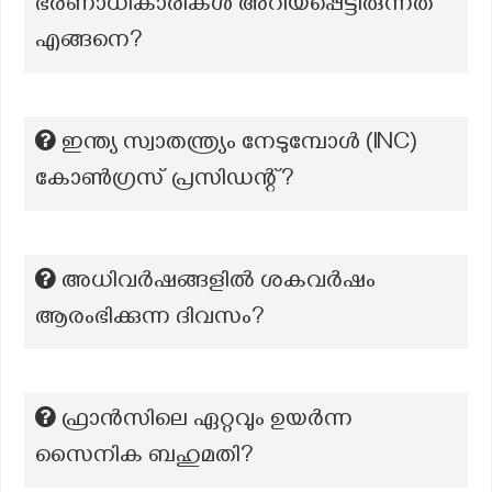
ഭരണാധികാരികൾ അറിയപ്പെട്ടിരുന്നത്
എങ്ങനെ?
ഇന്ത്യ സ്വാതന്ത്ര്യം നേടുമ്പോൾ (INC)
കോൺഗ്രസ് പ്രസിഡന്റ്?
അധിവര്‍ഷങ്ങളില്‍ ശകവര്‍ഷം
ആരംഭിക്കുന്ന ദിവസം?
ഫ്രാൻസിലെ ഏറ്റവും ഉയർന്ന
സൈനിക ബഹുമതി?