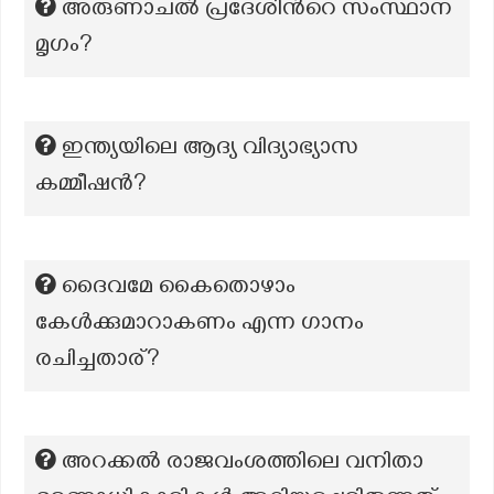
അരുണാചൽ പ്രദേശിന്‍റെ സംസ്ഥാന
മൃഗം?
ഇന്ത്യയിലെ ആദ്യ വിദ്യാഭ്യാസ
കമ്മീഷൻ?
ദൈവമേ കൈതൊഴാം
കേൾക്കുമാറാകണം എന്ന ഗാനം
രചിച്ചതാര്?
അറക്കൽ രാജവംശത്തിലെ വനിതാ