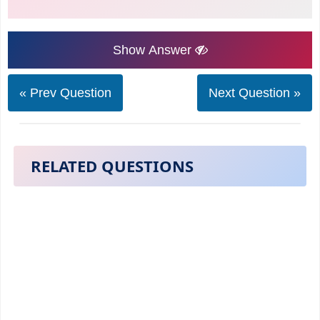
Show Answer
« Prev Question
Next Question »
RELATED QUESTIONS