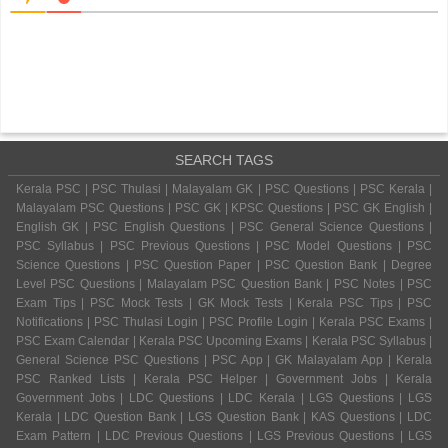
SEARCH TAGS
Kerala PSC | PSC Thulasi | Malayalam GK | PSC Questions | PSC Kerala |
Malayalam PSC Questions | PSC GK | KPSC Questions | PSC GK English |
English GK | PSC English Questions | PSC General Science Questions |
PSC Syllabus | PSC Previous Questions | PSC Model Questions | PSC
Science Questions | PSC Question Paper | PSC Question Bank | Degree
Level PSC Questions | Malayalam PSC Question Bank | PSC Notes | PSC
Exam Tips | PSC Mock Tests | GK Mock Tests | Kerala PSC Tips | PSC
Notifications | PSC Thulasi Login | PSC Profile Login | Kerala PSC Exams |
PSC Exam Calendar | Kerala PSC Upcoming Exams | Kerala PSC Syllabus |
General Science PSC Questions | PSC App | GK Malayalam App | Kerala
PSC Ranked Lists | Kerala PSC Helper | Government Jobs | Kerala
Government Jobs | LDC Questions | LDC Kerala | LGS Questions | LGS
Kerala | LDC Question Bank | LGS Question Bank | KAS Questions | LDC
Exam Pattern | LDC Previous Questions | LGS Previous Questions | LGS