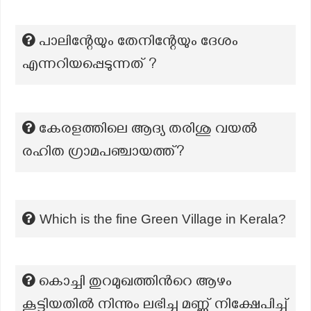
പാലിന്റേയും തേനിന്റേയും ദേശം
എന്നറിയപ്പെടുന്നത് ?
കേരളത്തിലെ ആദ്യ തരിശു വയല്‍
രഹിത ഗ്രാമപഞ്ചായത്ത്?
Which is the fine Green Village in Kerala?
കൊച്ചി തുറമുഖത്തിന്‍റെ ആഴം
കൂട്ടിയതിൽ നിന്നും ലഭിച്ച മണ്ണ് നിക്ഷേപിച്ച്