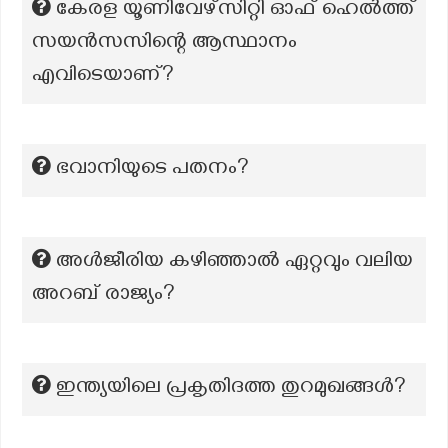
കേരള യൂണിവേഴ്സിറ്റി ഓഫ് ഹെൽത്ത്
സയൻസസിന്റെ ആസ്ഥാനം
എവിടെയാണ്?
ഭവാനിയുടെ പതനം?
അൾജീരിയ കഴിഞ്ഞാൽ ഏറ്റവും വലിയ
അറബ് രാജ്യം?
ഇന്ത്യയിലെ പ്രകൃതിദത്ത തുറമുഖങ്ങൾ?