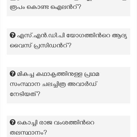
രൂപം കൊണ്ട ഐലന്‍റ്?
എസ്.എന്‍.ഡി.പി യോഗത്തിന്‍റെ ആദ്യ
വൈസ് പ്രസി‍ഡന്‍റ്?
മികച്ച കഥാകൃത്തിനുള്ള പ്രഥമ
സംസ്ഥാന ചലച്ചിത്ര അവാർഡ്
നേടിയത്?
കൊച്ചി രാജ വംശത്തിന്‍റെ
തലസ്ഥാനം?