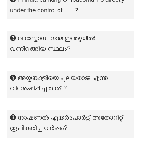
under the control of .......?
വാസ്കോഡ ഗാമ ഇന്ത്യയിൽ
വന്നിറങ്ങിയ സ്ഥലം?
അയ്യങ്കാളിയെ പുലയരാജ എന്നു
വിശേഷിപ്പിച്ചതാര് ?
നാഷണൽ എയർപോർട്ട് അതോറിറ്റി
രൂപീകരിച്ച വർഷം?