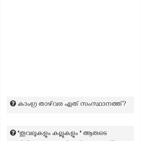
കാംഗ്ര താഴ്‌വര ഏത് സംസ്ഥാനത്ത്?
"തൂവലുകളും കല്ലുകളും " ആരുടെ