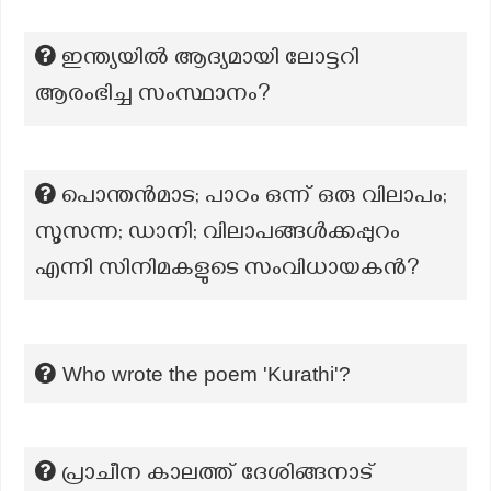
ഇന്ത്യയിൽ ആദ്യമായി ലോട്ടറി
ആരംഭിച്ച സംസ്ഥാനം?
പൊന്തൻമാട; പാഠം ഒന്ന് ഒരു വിലാപം;
സൂസന്ന; ഡാനി; വിലാപങ്ങൾക്കപ്പുറം
എന്നി സിനിമകളുടെ സംവിധായകൻ?
Who wrote the poem 'Kurathi'?
പ്രാചീന കാലത്ത് ദേശിങ്ങനാട്