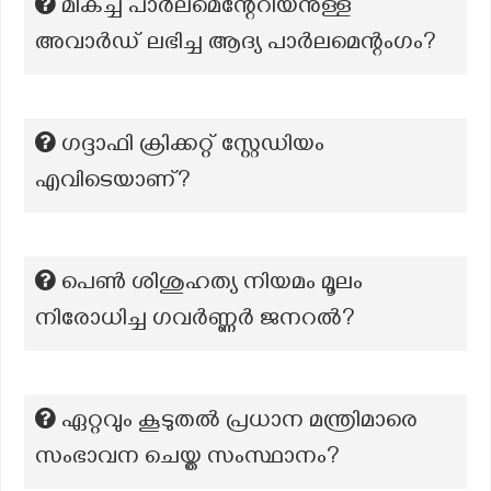
മികച്ച പാർലമെന്റേറിയനുള്ള
അവാർഡ് ലഭിച്ച ആദ്യ പാർലമെന്റംഗം?
ഗദ്ദാഫി ക്രിക്കറ്റ് സ്റ്റേഡിയം
എവിടെയാണ്?
പെൺ ശിശുഹത്യ നിയമം മൂലം
നിരോധിച്ച ഗവർണ്ണർ ജനറൽ?
ഏറ്റവും കൂടുതൽ പ്രധാന മന്ത്രിമാരെ
സംഭാവന ചെയ്ത സംസ്ഥാനം?