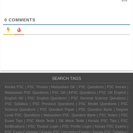
0
COMMENTS
SEARCH TAGS
Kerala PSC | PSC Thulasi | Malayalam GK | PSC Questions | PSC Kerala |
Malayalam PSC Questions | PSC GK | KPSC Questions | PSC GK English |
English GK | PSC English Questions | PSC General Science Questions |
PSC Syllabus | PSC Previous Questions | PSC Model Questions | PSC
Science Questions | PSC Question Paper | PSC Question Bank | Degree
Level PSC Questions | Malayalam PSC Question Bank | PSC Notes | PSC
Exam Tips | PSC Mock Tests | GK Mock Tests | Kerala PSC Tips | PSC
Notifications | PSC Thulasi Login | PSC Profile Login | Kerala PSC Exams |
PSC Exam Calendar | Kerala PSC Upcoming Exams | Kerala PSC Syllabus |