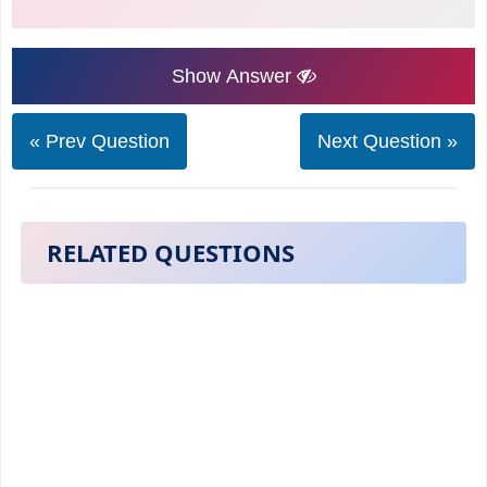
Show Answer
« Prev Question
Next Question »
RELATED QUESTIONS