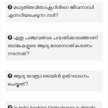
മധ്യതിരുവിതാംകൂറിന്‍റെ ജീവനാഡി
എന്നറിയപ്പെടുന്ന നദി?
ഏതു പഞ്ചവത്സര പദ്ധതിക്കാലത്താണ്
ബാങ്കുകളുടെ ആദ്യ ദേശസാത്കരണം
നടന്നത്?
ആദ്യ യാത്രാ ട്രെയിൻ ഉത്ഘാടനം
ചെയ്തത്?
In India banking Ombudsman is directly