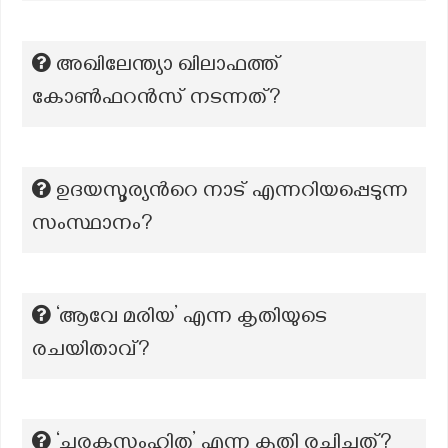
അഖിലേന്ത്യാ ഖിലാഫത്ത്
കോൺഫറൻസ് നടന്നത്?
ഉദയസൂര്യന്‍റെ നാട് എന്നറിയപ്പെടുന്ന
സംസ്ഥാനം?
‘ആവേ മരിയ’ എന്ന കൃതിയുടെ
രചയിതാവ്?
‘ചരകസംഹിത’ എന്ന കൃതി രചിച്ചത്?