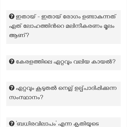
ഇതായ് - ഇതായ് രോഗം ഉണ്ടാകുന്നത്
ഏത് ലോഹത്തിൻറെ മലിനീകരണം മൂലം
ആണ്?
കേരളത്തിലെ ഏറ്റവും വലിയ കായൽ?
ഏറ്റവും കൂടുതല്‍ നെല്ല് ഉല്പ്പാദിപ്പിക്കുന്ന
സംസ്ഥാനം?
‘ബധിരവിലാപം’ എന്ന കൃതിയുടെ