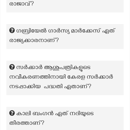
രാജാവ്?
ഗബ്രിയേൽ ഗാർസ്യ മാർക്കേസ് ഏത്
രാജ്യക്കാരനാണ്?
സർക്കാർ ആശുപത്രികളുടെ
നവീകരണത്തിനായി കേരള സർക്കാർ
നടപ്പാക്കിയ പദ്ധതി ഏതാണ്?
കാലി ബംഗൻ ഏത് നദിയുടെ
തീരത്താണ്?