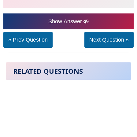
Show Answer
« Prev Question
Next Question »
RELATED QUESTIONS