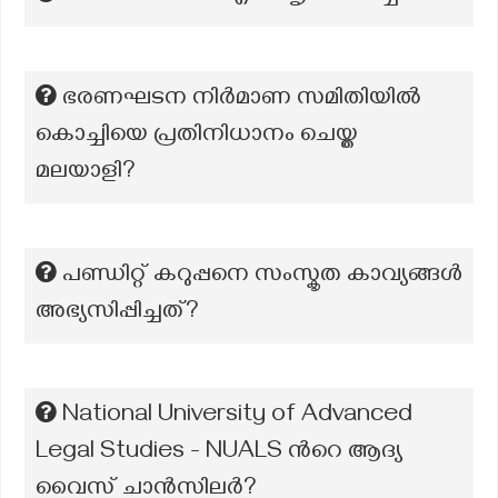
ഭരണഘടന നിർമാണ സമിതിയിൽ
കൊച്ചിയെ പ്രതിനിധാനം ചെയ്ത
മലയാളി?
പണ്ഡിറ്റ് കറുപ്പനെ സംസ്കൃത കാവ്യങ്ങൾ
അഭ്യസിപ്പിച്ചത്?
National University of Advanced
Legal Studies - NUALS ന്‍റെ ആദ്യ
വൈസ് ചാൻസിലർ?