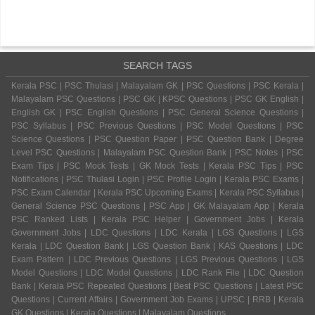
SEARCH TAGS
Kerala PSC | PSC Thulasi | Malayalam GK | PSC Questions | PSC Kerala |
Malayalam PSC Questions | PSC GK | KPSC Questions | PSC GK English |
English GK | PSC English Questions | PSC General Science Questions |
PSC Syllabus | PSC Previous Questions | PSC Model Questions | PSC
Science Questions | PSC Question Paper | PSC Question Bank | Degree
Level PSC Questions | Malayalam PSC Question Bank | PSC Notes | PSC
Exam Tips | PSC Mock Tests | GK Mock Tests | Kerala PSC Tips | PSC
Notifications | PSC Thulasi Login | PSC Profile Login | Kerala PSC Exams |
PSC Exam Calendar | Kerala PSC Upcoming Exams | Kerala PSC Syllabus |
General Science PSC Questions | PSC App | GK Malayalam App | Kerala
PSC Ranked Lists | Kerala PSC Helper | Government Jobs | Kerala
Government Jobs | LDC Questions | LDC Kerala | LGS Questions | LGS
Kerala | LDC Question Bank | LGS Question Bank | KAS Questions | LDC
Exam Pattern | LDC Previous Questions | LGS Previous Questions | LGS
Model Questions | LDC Model Questions | LDC Rank File | LDC Question
Bank | Kerala PSC Repeated Questions | Best PSC Questions | Latest PSC
Questions | Current Affairs | Government Job Exams | UPSC | RRB | Kerala
GK Questions | Kerala Questions | Malayalam Questions