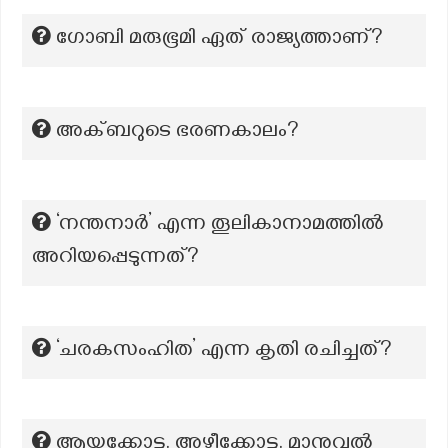
ഗോബി മരുഭൂമി ഏത് രാജ്യത്താണ്?
അക്ബറുടെ ഭരണകാലം?
‘നന്തനാർ’ എന്ന തൂലികാനാമത്തില്‍
അറിയപ്പെടുന്നത്?
‘ചരകസംഹിത’ എന്ന കൃതി രചിച്ചത്?
ആയക്കോട്ട. അഴീക്കോട്ട. മാനുവൽ