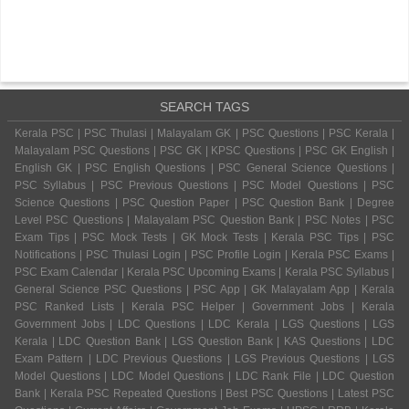
SEARCH TAGS
Kerala PSC | PSC Thulasi | Malayalam GK | PSC Questions | PSC Kerala |
Malayalam PSC Questions | PSC GK | KPSC Questions | PSC GK English |
English GK | PSC English Questions | PSC General Science Questions |
PSC Syllabus | PSC Previous Questions | PSC Model Questions | PSC
Science Questions | PSC Question Paper | PSC Question Bank | Degree
Level PSC Questions | Malayalam PSC Question Bank | PSC Notes | PSC
Exam Tips | PSC Mock Tests | GK Mock Tests | Kerala PSC Tips | PSC
Notifications | PSC Thulasi Login | PSC Profile Login | Kerala PSC Exams |
PSC Exam Calendar | Kerala PSC Upcoming Exams | Kerala PSC Syllabus |
General Science PSC Questions | PSC App | GK Malayalam App | Kerala
PSC Ranked Lists | Kerala PSC Helper | Government Jobs | Kerala
Government Jobs | LDC Questions | LDC Kerala | LGS Questions | LGS
Kerala | LDC Question Bank | LGS Question Bank | KAS Questions | LDC
Exam Pattern | LDC Previous Questions | LGS Previous Questions | LGS
Model Questions | LDC Model Questions | LDC Rank File | LDC Question
Bank | Kerala PSC Repeated Questions | Best PSC Questions | Latest PSC