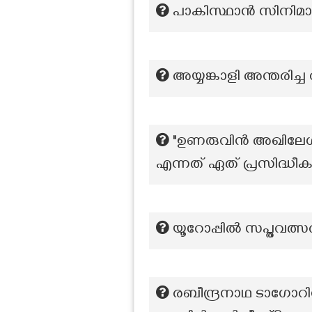
പാകിസ്ഥാൻ സിനിമാവ്
അയ്യങ്കാളി അന്തരിച്
"ഉണരുവിൻ അഖിലേശ്വ
എന്നത് ഏത് പ്രസിദ്ധീക
യൂറോപ്പിൽ സപ്തവത്സര
രബീന്ദ്രനാഥ ടാഗോറി