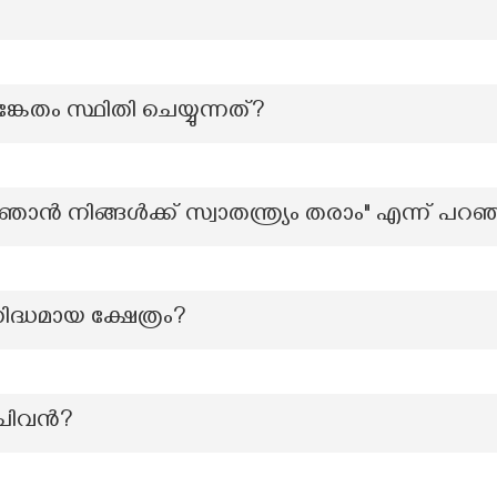
്കേതം സ്ഥിതി ചെയ്യുന്നത്?
ഞാൻ നിങ്ങൾക്ക് സ്വാതന്ത്ര്യം തരാം" എന്ന് പറഞ
സിദ്ധമായ ക്ഷേത്രം?
സചിവൻ?