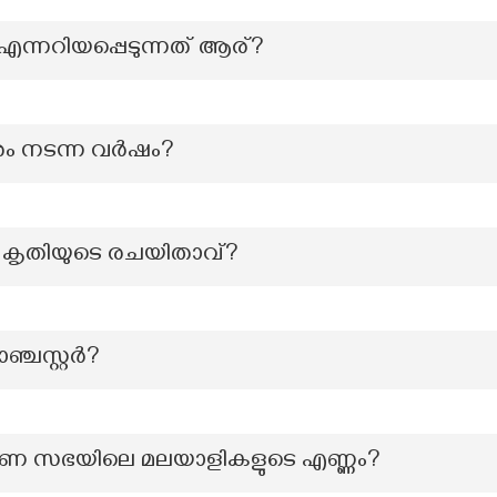
 എന്നറിയപ്പെടുന്നത് ആര്?
രം നടന്ന വർഷം?
ന കൃതിയുടെ രചയിതാവ്?
ഞ്ചസ്റ്റർ?
ണ സഭയിലെ മലയാളികളുടെ എണ്ണം?