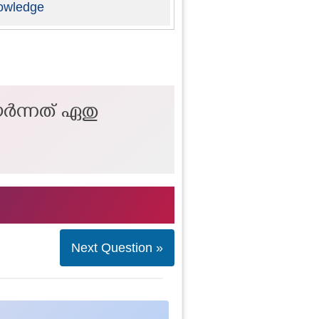
owledge
ർന്നത് ഏതു
Next Question »