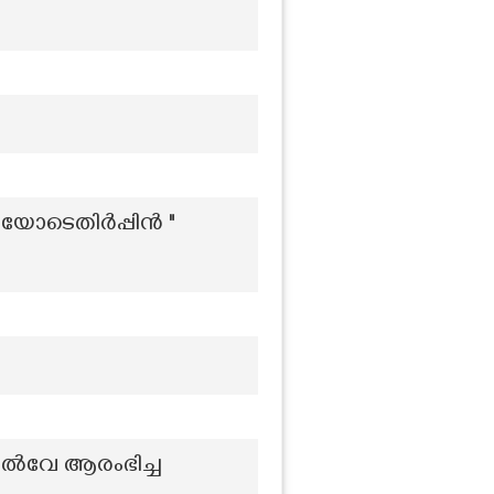
യോടെതിർപ്പിൻ "
യിൽവേ ആരംഭിച്ച