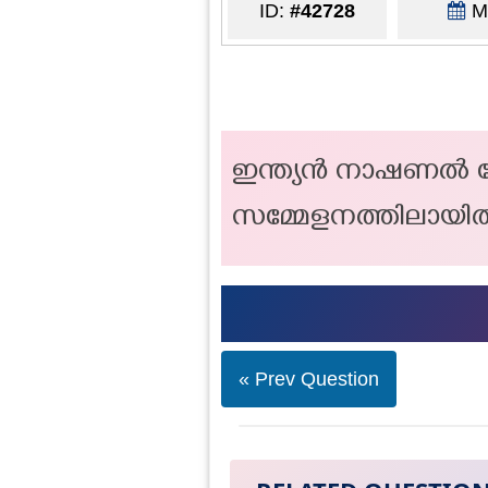
ID:
#42728
Ma
ഇന്ത്യൻ നാഷണൽ കോ
സമ്മേളനത്തിലായിരു
« Prev Question