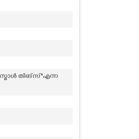
സ്മോൾ തിങ്സ്"എന്ന