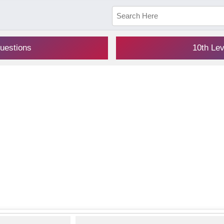
uestions
10th Le