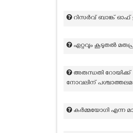
റിസർവ് ബാങ്ക് ഓഫ്
ഏറ്റവും കൂടുതല്‍ മര
അരുന്ധതി റോയിക്ക്
നോവലിന് പശ്ചാത്തലമാ
കർമ്മയോഗി എന്ന മാ