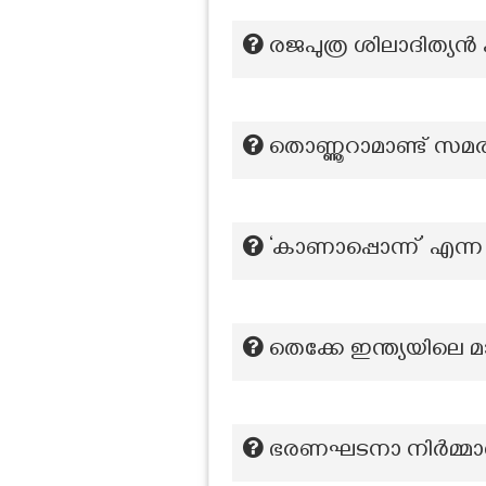
രജപുത്ര ശിലാദിത്യന്‍
തൊണ്ണൂറാമാണ്ട് സമ
‘കാണാപ്പൊന്ന്’ എന്
തെക്കേ ഇന്ത്യയിലെ മാ
ഭരണഘടനാ നിർമ്മാ