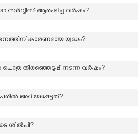
 സര്‍വ്വീസ് ആരംഭിച്ച വര്‍ഷം?
 പതനത്തിന് കാരണമായ യുദ്ധം?
െ പൊതു തിരഞ്ഞെടുപ്പ് നടന്ന വർഷം?
പേരിൽ അറിയപ്പെട്ടത്?
ുടെ ശില്‍പി?