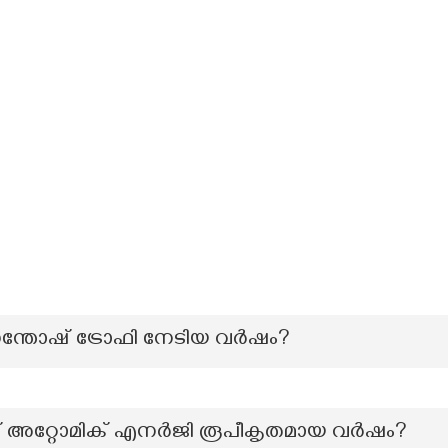
ന്തോഷ് ട്രോഫി നേടിയ വർഷം?
 ഓഫ് അറ്റോമിക് എനർജി രൂപീകൃതമായ വർഷം?