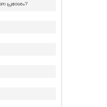
ഭരണ പ്രദേശം?