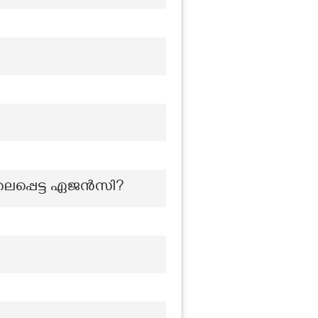
തലപ്പെട്ട ഏജൻസി?