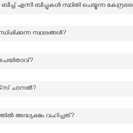
ീച്ച് എന്നീ ബീച്ചുകൾ സ്ഥിതി ചെയ്യുന്ന കേന്ദ്ര
ധിപ്പിക്കുന്ന സ്ഥലങ്ങള്‍?
െ രചയിതാവ്?
ർട്സ് ചാനൽ?
ിൽ അദ്ധ്യക്ഷം വഹിച്ചത്?