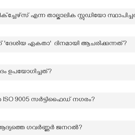
്ച്ചേഴ്സ് എന്ന താല്കാലിക സ്റ്റുഡിയോ സ്ഥാപിച്ച
 'ദേശിയ ഏകതാ' ദിനമായി ആചരിക്കുന്നത്?
 പദം ഉപയോഗിച്ചത്?
തെ lSO 9005 സർട്ടിഫൈഡ് നഗരം?
ിലെ ആദ്യത്തെ ഗവർണ്ണർ ജനറൽ?