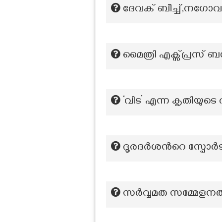
ദേവക് ബീച്ച്,നഗോവ ബ
മൈത്രി എക്സ്പ്രസ് ബന്
‘വിട’ എന്ന കൃതിയുട
ദൂരദർശന്‍റെ സ്പോ
സർവ്വമത സമ്മേളനത്ത