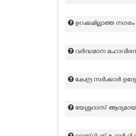
ഉറക്കമില്ലാത്ത നഗരം 
വർദ്ധമാന മഹാവീരന
കേന്ദ്ര സർക്കാർ ഉ
യേശുദാസ് ആദ്യമായി 