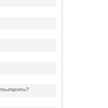
്ന സംസ്ഥാനം?