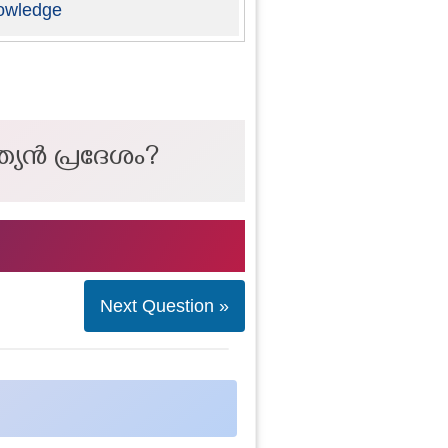
owledge
്യൻ പ്രദേശം?
Next Question »