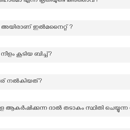
 മഹാത്മാ എന്ന കൃതിയുടെ കർത്താവ്?
 അയിരാണ് ഇൽമനൈറ്റ് ?
നീളം കൂടിയ ബിച്ച്?
ര് നൽകിയത്?
ആകര്‍ഷിക്കുന്ന ദാല്‍ തടാകം സ്ഥിതി ചെയ്യുന