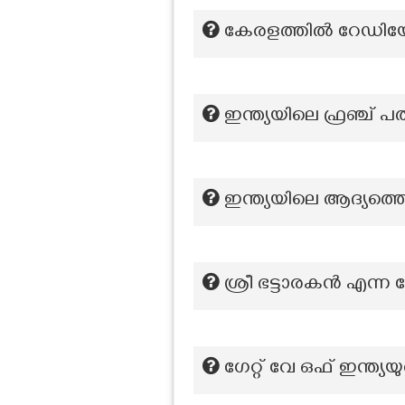
കേരളത്തില്‍ റേഡിയോ
ഇന്ത്യയിലെ ഫ്രഞ്ച്
ഇന്ത്യയിലെ ആദ്യത്ത
ശ്രീ ഭട്ടാരകൻ എന്ന 
ഗേറ്റ് വേ ഒഫ് ഇന്ത്യയ