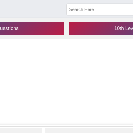
uestions
10th Le