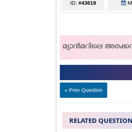
ID:
#43619
Ma
മ്യാൻമറിലെ അരക്ക
« Prev Question
RELATED QUESTIO