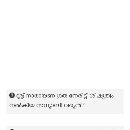
ശ്രീനാരായണ ഗുരു നേരിട്ട് ശിഷ്യത്വം
നൽകിയ സന്യാസി വര്യൻ?