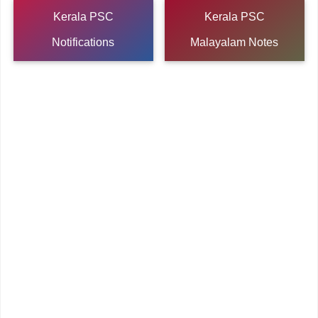
Kerala PSC
Kerala PSC
Notifications
Malayalam Notes