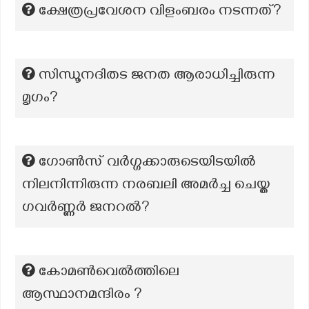
ക്ഷേത്രപ്രവേശന വിളംബരം നടന്നത്?
സിന്ധൂനദിതട ജനത ആരാധിച്ചിരുന്ന
മൃഗം?
ഗോൺസ് വർഗ്ഗക്കാരുടെയിടയിൽ
നിലനിന്നിരുന്ന നരബലി അമർച്ച ചെയ്ത
ഗവർണ്ണർ ജനറൽ?
കോമൺവെൽത്തിലെ
ആസ്ഥാനമന്ദിരം ?