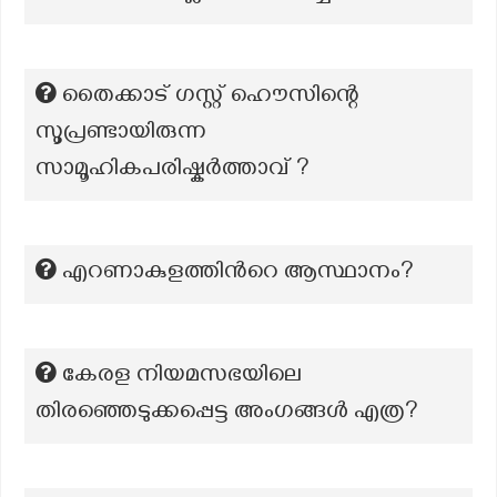
തൈക്കാട് ഗസ്റ്റ് ഹൌസിന്റെ
സൂപ്രണ്ടായിരുന്ന
സാമൂഹികപരിഷ്കർത്താവ് ?
എറണാകുളത്തിന്‍റെ ആസ്ഥാനം?
കേരള നിയമസഭയിലെ
തിരഞ്ഞെടുക്കപ്പെട്ട അംഗങ്ങൾ എത്ര?