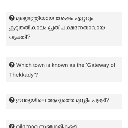
മുഖ്യമന്ത്രിയായ ശേഷം ഏറ്റവും
കൂടുതല്‍കാലം പ്രതിപക്ഷനേതാവായ
വ്യക്തി?
Which town is known as the 'Gateway of
Thekkady'?
ഇന്ത്യയിലെ ആദ്യത്തെ മുസ്ലീം പള്ളി?
വിനോദ സ‍ഞ്ചാരികളെ