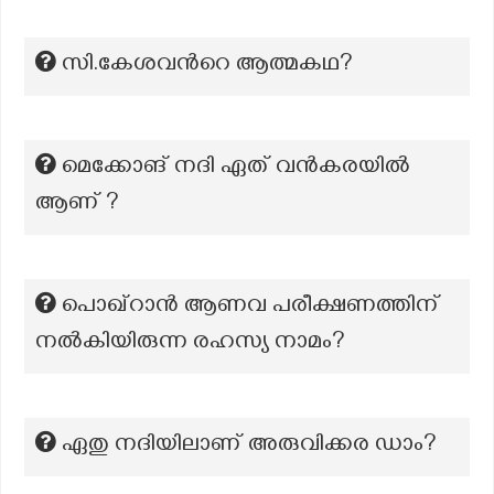
സി.കേശവന്‍റെ ആത്മകഥ?
മെക്കോങ് നദി ഏത് വൻകരയിൽ
ആണ് ?
പൊഖ്റാൻ ആണവ പരീക്ഷണത്തിന്
നൽകിയിരുന്ന രഹസ്യ നാമം?
ഏതു നദിയിലാണ് അരുവിക്കര ഡാം?