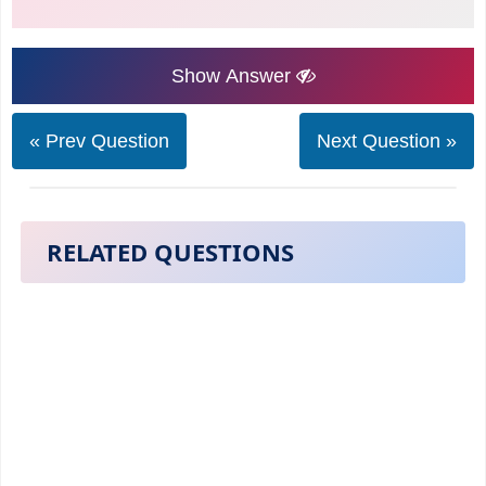
Show Answer
« Prev Question
Next Question »
RELATED QUESTIONS