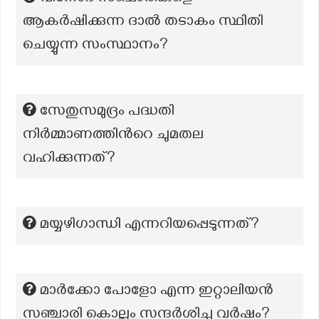
ആകര്‍ഷിക്കുന്ന ദാല്‍ തടാകം സ്ഥിതി
ചെയ്യുന്ന സംസ്ഥാനം?
സേതുസമുദ്രം പദ്ധതി
നിർമ്മാണത്തിന്‍റെ ചുമതല
വഹിക്കുന്നത്?
മയ്യഴിഗാന്ധി എന്നറിയപ്പെടുന്നത്?
മാർക്കോ പോളോ എന്ന ഇറ്റാലിയൻ
സഞ്ചാരി കൊല്ലം സന്ദർശിച്ച വർഷം?