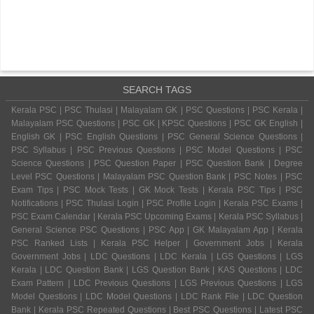
SEARCH TAGS
Kerala PSC | PSC Thulasi | Malayalam GK | PSC Questions | PSC Kerala |
Malayalam PSC Questions | PSC GK | KPSC Questions | PSC GK English |
English GK | PSC English Questions | PSC General Science Questions |
PSC Syllabus | PSC Previous Questions | PSC Model Questions | PSC
Science Questions | PSC Question Paper | PSC Question Bank | Degree
Level PSC Questions | Malayalam PSC Question Bank | PSC Notes | PSC
Exam Tips | PSC Mock Tests | GK Mock Tests | Kerala PSC Tips | PSC
Notifications | PSC Thulasi Login | PSC Profile Login | Kerala PSC Exams |
PSC Exam Calendar | Kerala PSC Upcoming Exams | Kerala PSC Syllabus |
General Science PSC Questions | PSC App | GK Malayalam App | Kerala
PSC Ranked Lists | Kerala PSC Helper | Government Jobs | Kerala
Government Jobs | LDC Questions | LDC Kerala | LGS Questions | LGS
Kerala | LDC Question Bank | LGS Question Bank | KAS Questions | LDC
Exam Pattern | LDC Previous Questions | LGS Previous Questions | LGS
Model Questions | LDC Model Questions | LDC Rank File | LDC Question
Bank | Kerala PSC Repeated Questions | Best PSC Questions | Latest PSC