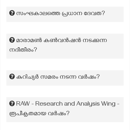
സംഘകാലത്തെ പ്രധാന ദേവത?
മാരാമൺ കൺവൻഷൻ നടക്കുന്ന
നദീതീരം?
കുറിച്യർ സമരം നടന്ന വർഷം?
RAW - Research and Analysis Wing -
രൂപീകൃതമായ വർഷം?