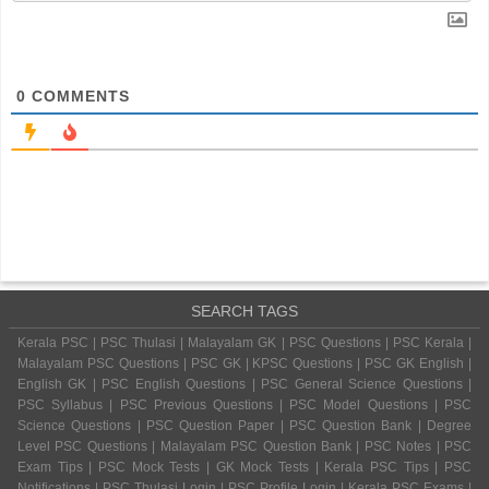
0
COMMENTS
SEARCH TAGS
Kerala PSC | PSC Thulasi | Malayalam GK | PSC Questions | PSC Kerala |
Malayalam PSC Questions | PSC GK | KPSC Questions | PSC GK English |
English GK | PSC English Questions | PSC General Science Questions |
PSC Syllabus | PSC Previous Questions | PSC Model Questions | PSC
Science Questions | PSC Question Paper | PSC Question Bank | Degree
Level PSC Questions | Malayalam PSC Question Bank | PSC Notes | PSC
Exam Tips | PSC Mock Tests | GK Mock Tests | Kerala PSC Tips | PSC
Notifications | PSC Thulasi Login | PSC Profile Login | Kerala PSC Exams |