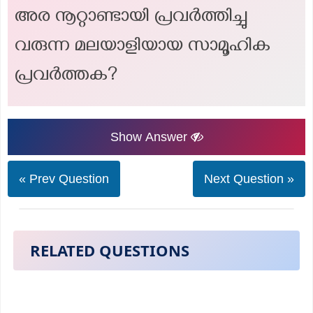
അര നൂറ്റാണ്ടായി പ്രവർത്തിച്ചു
വരുന്ന മലയാളിയായ സാമൂഹിക
പ്രവർത്തക?
Show Answer
« Prev Question
Next Question »
RELATED QUESTIONS