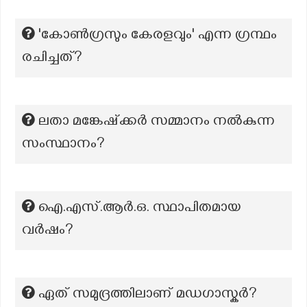
'കോൺഗ്രസും കേരളവും' എന്ന ഗ്രന്ഥം
രചിച്ചത്?
ലതാ മങ്കേഷ്ക്കർ സമ്മാനം നൽകുന്ന
സംസ്ഥാനം?
ഐ.എസ്.ആർ.ഒ. സ്ഥാപിതമായ
വർഷം?
ഏത് സമുദ്രത്തിലാണ് മഡഗാസ്കർ?