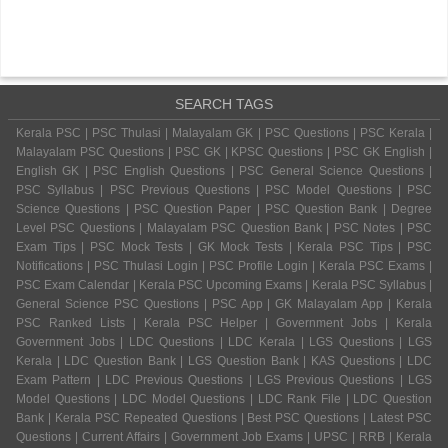
SEARCH TAGS
Kerala PSC | PSC Thulasi | Malayalam GK | PSC Questions | PSC Kerala |
Malayalam PSC Questions | PSC GK | KPSC Questions | PSC GK English |
English GK | PSC English Questions | PSC General Science Questions |
PSC Syllabus | PSC Previous Questions | PSC Model Questions | PSC
Science Questions | PSC Question Paper | PSC Question Bank | Degree
Level PSC Questions | Malayalam PSC Question Bank | PSC Notes | PSC
Exam Tips | PSC Mock Tests | GK Mock Tests | Kerala PSC Tips | PSC
Notifications | PSC Thulasi Login | PSC Profile Login | Kerala PSC Exams |
PSC Exam Calendar | Kerala PSC Upcoming Exams | Kerala PSC Syllabus |
General Science PSC Questions | PSC App | GK Malayalam App | Kerala
PSC Ranked Lists | Kerala PSC Helper | Government Jobs | Kerala
Government Jobs | LDC Questions | LDC Kerala | LGS Questions | LGS
Kerala | LDC Question Bank | LGS Question Bank | KAS Questions | LDC
Exam Pattern | LDC Previous Questions | LGS Previous Questions | LGS
Model Questions | LDC Model Questions | LDC Rank File | LDC Question
Bank | Kerala PSC Repeated Questions | Best PSC Questions | Latest PSC
Questions | Current Affairs | Government Job Exams | UPSC | RRB | Kerala