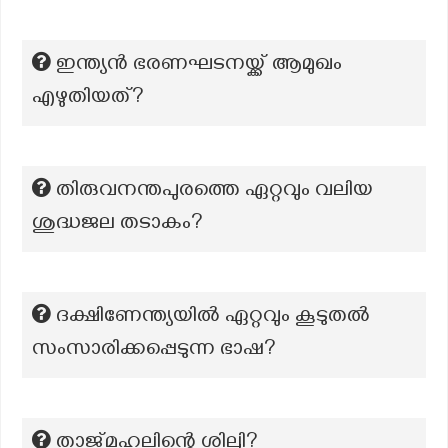
ഇന്ത്യൻ ഭരണഘടനയ്ക്ക് ആമുഖം
എഴുതിയത്?
തിരുവനന്തപുരത്തെ ഏറ്റവും വലിയ
ശുദ്ധജല തടാകം?
ദക്ഷിണേന്ത്യയിൽ ഏറ്റവും കൂടുതൽ
സംസാരിക്കപ്പെടുന്ന ഭാഷ?
താജ്മഹലിന്റെ ശില്പി?