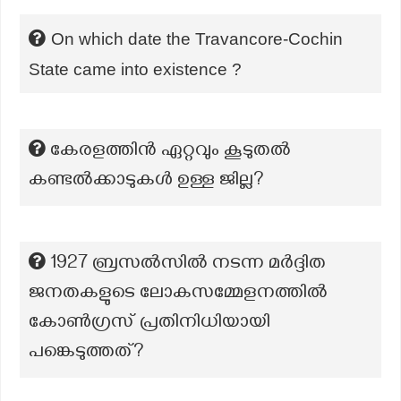
On which date the Travancore-Cochin
State came into existence ?
കേരളത്തിന്‍ ഏറ്റവും കൂടുതല്‍
കണ്ടല്‍ക്കാടുകള്‍ ഉള്ള ജില്ല?
1927 ബ്രസൽസിൽ നടന്ന മർദ്ദിത
ജനതകളുടെ ലോകസമ്മേളനത്തിൽ
കോൺഗ്രസ് പ്രതിനിധിയായി
പങ്കെടുത്തത്?