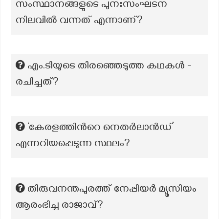
സംസ്ഥാനങ്ങളുടെ പുനഃസംഘടന
നിലവിൽ വന്നത് എന്നാണ്?
എം.ടിയുടെ തിരഞ്ഞെടുത്ത കഥകള്‍ -
രചിച്ചത്?
‘കേരളത്തിന്‍റെ നെതർലാൻഡ്’
എന്നറിയപ്പെടുന്ന സ്ഥലം?
തിരുവനന്തപുരത്ത് നേപ്പിയർ മ്യൂസിയം
ആരംഭിച്ച രാജാവ്?