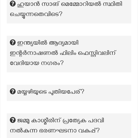
ഹുയാൻ സാങ് മെമ്മോറിയൽ സ്ഥിതി
ചെയ്യുന്നതെവിടെ?
ഇന്ത്യയിൽ ആദ്യമായി
ഇന്റർനാഷണൽ ഫിലിം ഫെസ്റ്റിവലിന്
വേദിയായ നഗരം?
മയ്യഴിയുടെ പുതിയപേര്?
ജമ്മു കാശ്മീരിന് പ്രത്യേക പദവി
നൽകുന്ന ഭരണഘടനാ വകുപ്പ്?