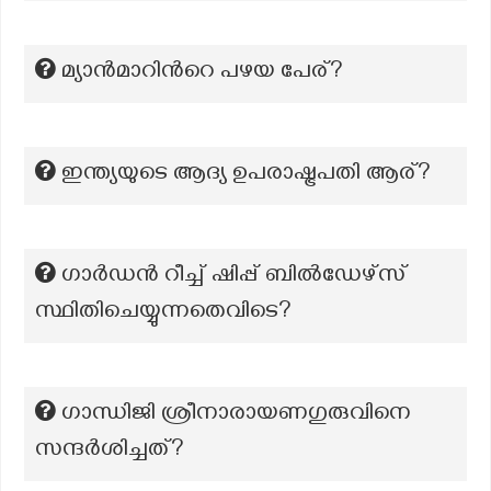
മ്യാന്‍മാറിന്‍റെ പഴയ പേര്?
ഇന്ത്യയുടെ ആദ്യ ഉപരാഷ്ട്രപതി ആര്?
ഗാർഡൻ റീച്ച് ഷിപ്പ് ബിൽഡേഴ്സ്
സ്ഥിതിചെയ്യുന്നതെവിടെ?
ഗാന്ധിജി ശ്രീനാരായണഗുരുവിനെ
സന്ദര്‍ശിച്ചത്?