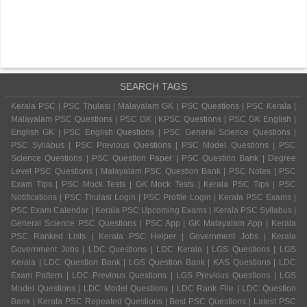
SEARCH TAGS
Kerala PSC | PSC Thulasi | Malayalam GK | PSC Questions | PSC Kerala |
Malayalam PSC Questions | PSC GK | KPSC Questions | PSC GK English |
English GK | PSC English Questions | PSC General Science Questions |
PSC Syllabus | PSC Previous Questions | PSC Model Questions | PSC
Science Questions | PSC Question Paper | PSC Question Bank | Degree
Level PSC Questions | Malayalam PSC Question Bank | PSC Notes | PSC
Exam Tips | PSC Mock Tests | GK Mock Tests | Kerala PSC Tips | PSC
Notifications | PSC Thulasi Login | PSC Profile Login | Kerala PSC Exams |
PSC Exam Calendar | Kerala PSC Upcoming Exams | Kerala PSC Syllabus |
General Science PSC Questions | PSC App | GK Malayalam App | Kerala
PSC Ranked Lists | Kerala PSC Helper | Government Jobs | Kerala
Government Jobs | LDC Questions | LDC Kerala | LGS Questions | LGS
Kerala | LDC Question Bank | LGS Question Bank | KAS Questions | LDC
Exam Pattern | LDC Previous Questions | LGS Previous Questions | LGS
Model Questions | LDC Model Questions | LDC Rank File | LDC Question
Bank | Kerala PSC Repeated Questions | Best PSC Questions | Latest PSC