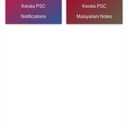
Kerala PSC
Kerala PSC
Notifications
Malayalam Notes