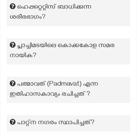
ഹെപ്പറ്റെറ്റിസ് ബാധിക്കുന്ന
ശരീരഭാഗം?
പ്ലാച്ചിമടയിലെ കൊക്കകോള സമര
നായിക?
പത്മാവത് (Padmavat) എന്ന
ഇതിഹാസകാവ്യം രചിച്ചത് ?
പാറ്റ്‌ന നഗരം സ്ഥാപിച്ചത്?