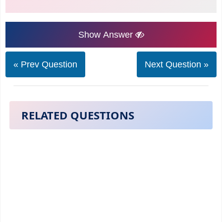
Show Answer
« Prev Question
Next Question »
RELATED QUESTIONS