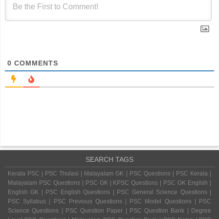
0
COMMENTS
SEARCH TAGS
Kerala PSC | PSC Thulasi | Malayalam GK | PSC Questions | PSC Kerala |
Malayalam PSC Questions | PSC GK | KPSC Questions | PSC GK English |
English GK | PSC English Questions | PSC General Science Questions |
PSC Syllabus | PSC Previous Questions | PSC Model Questions | PSC
Science Questions | PSC Question Paper | PSC Question Bank | Degree