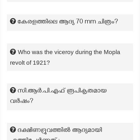
കേരളത്തിലെ ആദ്യ 70 mm ചിത്രം?
Who was the viceroy during the Mopla
revolt of 1921?
സി.ആർ.പി.എഫ് രൂപികൃതമായ
വർഷം?
ദക്ഷിണദ്രുവത്തിൽ ആദ്യമായി