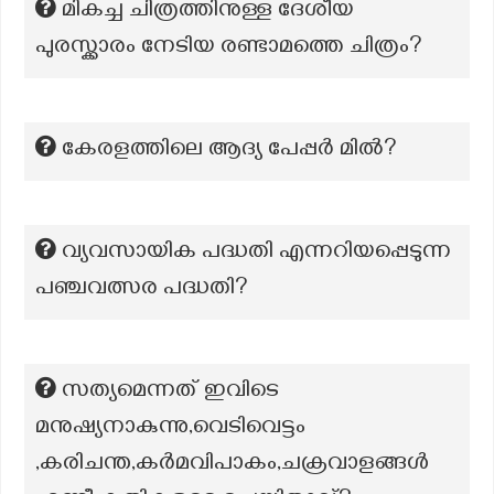
മികച്ച ചിത്രത്തിനുള്ള ദേശീയ
പുരസ്ക്കാരം നേടിയ രണ്ടാമത്തെ ചിത്രം?
കേരളത്തിലെ ആദ്യ പേപ്പർ മിൽ?
വ്യവസായിക പദ്ധതി എന്നറിയപ്പെടുന്ന
പഞ്ചവത്സര പദ്ധതി?
സത്യമെന്നത് ഇവിടെ
മനുഷ്യനാകുന്നു,വെടിവെട്ടം
,കരിചന്ത,കർമവിപാകം,ചക്രവാളങ്ങൾ