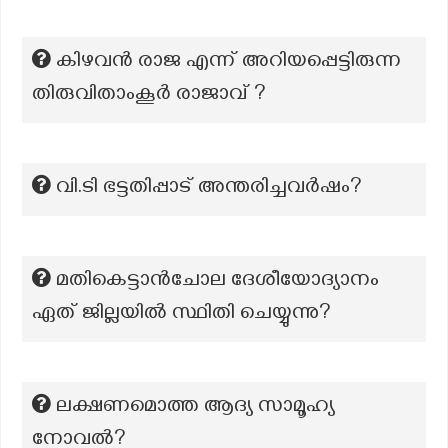
കിഴവൻ രാജ എന്ന് അറിയപ്പെട്ടിരുന്ന
തിരുവിതാംകൂർ രാജാവ് ?
വി.ടി ഭട്ടതിപ്പാട് അന്തരിച്ചവർഷം?
മതികെട്ടാൻചോല ദേശീയോദ്യാനം
ഏത് ജില്ലയിൽ സ്ഥിതി ചെയ്യുന്നു?
ലക്ഷണമൊത്ത ആദ്യ സാമൂഹ്യ
നോവല്‍?