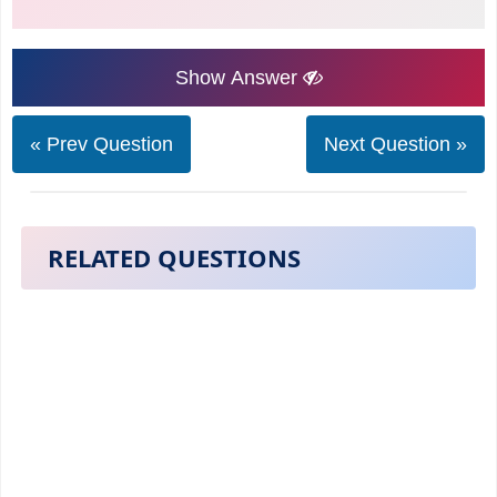
Show Answer
« Prev Question
Next Question »
RELATED QUESTIONS