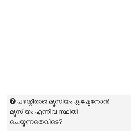
പഴശ്ശിരാജ മ്യൂസിയം കൃഷ്മേനോന്‍
മ്യൂസിയം എന്നിവ സ്ഥിതി
ചെയ്യുന്നതെവിടെ?