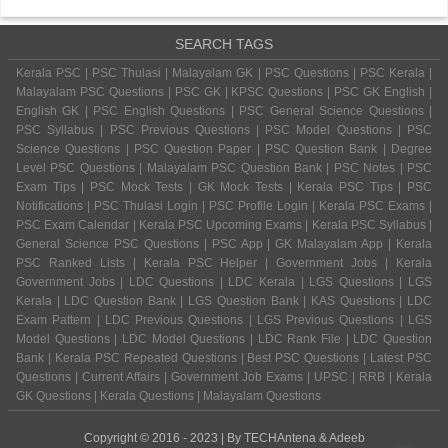
SEARCH TAGS
Kerala PSC | PSC Thulasi | Malayalam GK | PSC Questions | PSC Kerala |
Malayalam PSC Questions | PSC GK | KPSC Questions | PSC GK English |
English GK | PSC English Questions | PSC General Science Questions |
PSC Syllabus | PSC Previous Questions | PSC Model Questions | PSC
Science Questions | PSC Question Paper | PSC Question Bank | Degree
Level PSC Questions | Malayalam PSC Question Bank | PSC Notes | PSC
Exam Tips | PSC Mock Tests | GK Mock Tests | Kerala PSC Tips | PSC
Notifications | PSC Thulasi Login | PSC Profile Login | Kerala PSC Exams |
PSC Exam Calendar | Kerala PSC Upcoming Exams | Kerala PSC Syllabus |
General Science PSC Questions | PSC App | GK Malayalam App | Kerala
PSC Ranked Lists | Kerala PSC Helper | Government Jobs | Kerala
Government Jobs | LDC Questions | LDC Kerala | LGS Questions | LGS
Kerala | LDC Question Bank | LGS Question Bank | KAS Questions | LDC
Exam Pattern | LDC Previous Questions | LGS Previous Questions | LGS
Model Questions | LDC Model Questions | LDC Rank File | LDC Question
Bank | Kerala PSC Repeated Questions | Best PSC Questions | Latest PSC
Questions | Current Affairs | Government Job Exams | UPSC | RRB | Kerala
GK Questions | Kerala Questions | Malayalam Questions
Copyright © 2016 - 2023 | By
TECHAntena
&
Adeeb