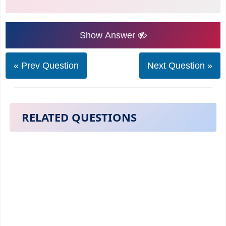
Show Answer
« Prev Question
Next Question »
RELATED QUESTIONS