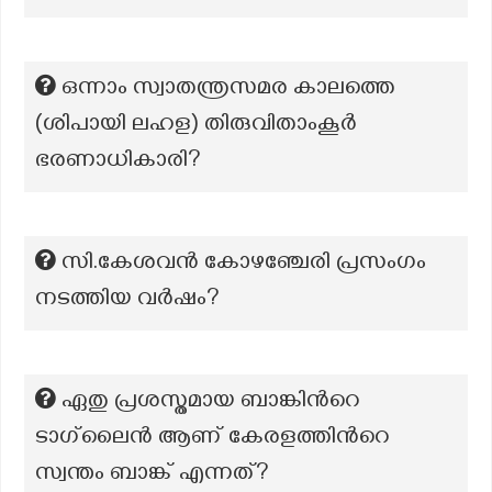
ഒന്നാം സ്വാതന്ത്രസമര കാലത്തെ
(ശിപായി ലഹള) തിരുവിതാംകൂർ
ഭരണാധികാരി?
സി.കേശവന്‍ കോഴഞ്ചേരി പ്രസംഗം
നടത്തിയ വര്‍ഷം?
ഏതു പ്രശസ്തമായ ബാങ്കിൻറെ
ടാഗ്‌ലൈൻ ആണ് കേരളത്തിൻറെ
സ്വന്തം ബാങ്ക് എന്നത്?