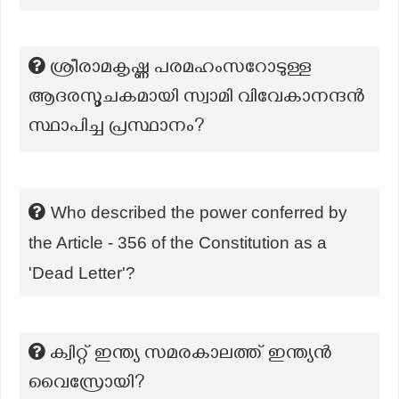
ശ്രീരാമകൃഷ്ണ പരമഹംസറോടുള്ള
ആദരസൂചകമായി സ്വാമി വിവേകാനന്ദൻ
സ്ഥാപിച്ച പ്രസ്ഥാനം?
Who described the power conferred by
the Article - 356 of the Constitution as a
'Dead Letter'?
ക്വിറ്റ് ഇന്ത്യ സമരകാലത്ത് ഇന്ത്യൻ
വൈസ്രോയി?