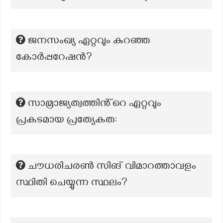
ജനസംഖ്യ ഏറ്റവും കുറഞ്ഞ
കോർപ്പറേഷൻ?
സാമ്രാജ്യത്വത്തിൻ്റെ ഏറ്റവും
പ്രകടമായ പ്രത്യേകത:
ചൗധരിചരൺ സിങ് വിമാറത്താവളം
സ്ഥിതി ചെയ്യുന്ന സ്ഥലം?