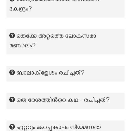
കേരളത്തിലെ കാപ്പി ഗവേഷണ
കേന്ദ്രം?
തെക്കേ അറ്റത്തെ ലോകസഭാ
മണ്ഡലം?
ബാലാക്ളേശം രചിച്ചത്?
ഒരു ദേശത്തിന്‍റെ കഥ - രചിച്ചത്?
ഏറ്റവും കുറച്ചുകാലം നീയമസഭാ