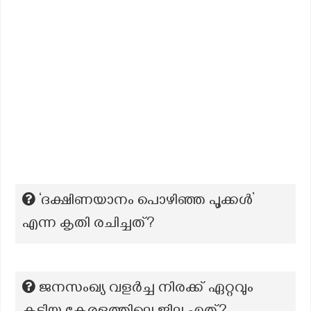
‘ദക്ഷിണയാനം പൊഴിഞ്ഞ പൂക്കൾ’
എന്ന കൃതി രചിച്ചത്?
ജനസംഖ്യ വളർച്ച നിരക്ക് ഏറ്റവും