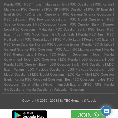
Kerala PSC | PSC Thulasi | Malayalam GK | PSC Questions | PSC Kerala |
Malayalam PSC Questions | PSC GK | KPSC Questions | PSC GK English |
English GK | PSC English Questions | PSC General Science Questions |
PSC Syllabus | PSC Previous Questions | PSC Model Questions | PSC
Science Questions | PSC Question Paper | PSC Question Bank | Degree
Level PSC Questions | Malayalam PSC Question Bank | PSC Notes | PSC
Exam Tips | PSC Mock Tests | GK Mock Tests | Kerala PSC Tips | PSC
Notifications | PSC Thulasi Login | PSC Profile Login | Kerala PSC Exams |
PSC Exam Calendar | Kerala PSC Upcoming Exams | Kerala PSC Syllabus |
General Science PSC Questions | PSC App | GK Malayalam App | Kerala
PSC Ranked Lists | Kerala PSC Helper | Government Jobs | Kerala
Government Jobs | LDC Questions | LDC Kerala | LGS Questions | LGS
Kerala | LDC Question Bank | LGS Question Bank | KAS Questions | LDC
Exam Pattern | LDC Previous Questions | LGS Previous Questions | LGS
Model Questions | LDC Model Questions | LDC Rank File | LDC Question
Bank | Kerala PSC Repeated Questions | Best PSC Questions | Latest PSC
Questions | Current Affairs | Government Job Exams | UPSC | RRB | Kerala
GK Questions | Kerala Questions | Malayalam Questions
Copyright © 2016 - 2023 | By
TECHAntena
&
Adeeb
JOIN