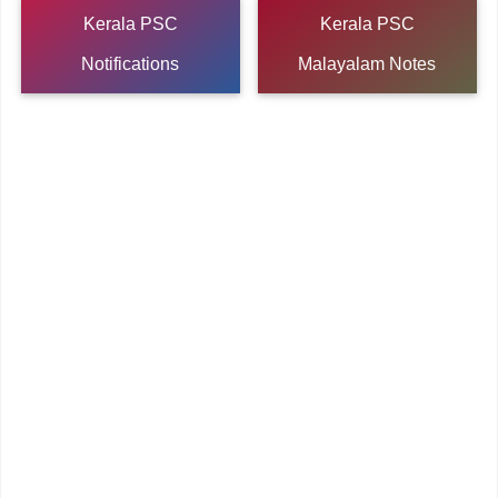
Kerala PSC
Kerala PSC
Notifications
Malayalam Notes