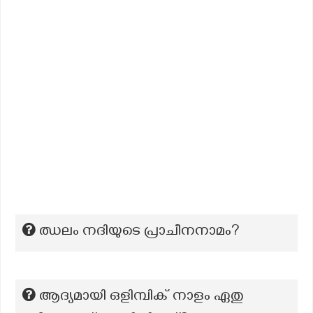
ഝലം നദിയുടെ പ്രാചീനനാമം?
ആദ്യമായി ഒളിമ്പിക് നാളം ഏതു