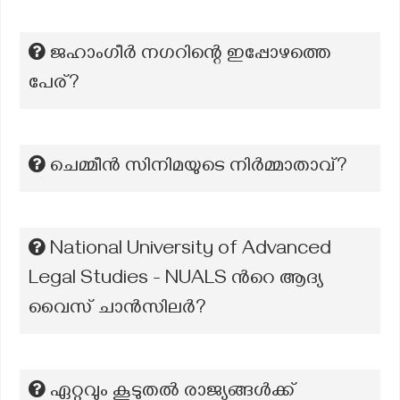
ജഹാംഗീർ നഗറിന്റെ ഇപ്പോഴത്തെ
പേര്?
ചെമ്മീൻ സിനിമയുടെ നിർമ്മാതാവ്?
National University of Advanced
Legal Studies - NUALS ന്‍റെ ആദ്യ
വൈസ് ചാൻസിലർ?
ഏറ്റവും കൂടുതൽ രാജ്യങ്ങൾക്ക്