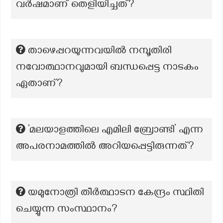
വർഷമാണ് തെളിയിച്ചത്‌?
താഴെപ്പറയുന്നവയില്‍ നമ്പൂതിരി
നവോത്ഥാനവുമായി ബന്ധപ്പെട്ട നാടകം
ഏതാണ്?
‘മലയാളത്തിലെ എമിലി ബ്രോണ്ടി’ എന്ന
അപരനാമത്തില്‍ അറിയപ്പെട്ടിരുന്നത്?
യമുനോത്രി തീർത്ഥാടന കേന്ദ്രം സ്ഥിതി
ചെയ്യുന്ന സംസ്ഥാനം?