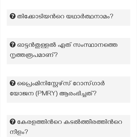
തിക്കോടിയന്‍റെ യഥാര്‍ത്ഥനാമം?
ഓട്ടൻതുള്ളൽ ഏത് സംസ്ഥാനത്തെ
നൃത്തരൂപമാണ്?
പ്രൈംമിനിസ്റ്റേഴ്സ് റോസ്ഗാര്‍
യോജന (PMRY) ആരംഭിച്ചത്?
കേരളത്തിന്‍റെ കടൽത്തീരത്തിന്‍റെ
നീളം?