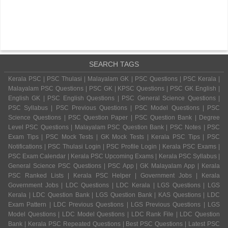
SEARCH TAGS
Kerala PSC | PSC Thulasi | Malayalam GK | PSC Questions | PSC Kerala |
Malayalam PSC Questions | PSC GK | KPSC Questions | PSC GK English |
English GK | PSC English Questions | PSC General Science Questions |
PSC Syllabus | PSC Previous Questions | PSC Model Questions | PSC
Science Questions | PSC Question Paper | PSC Question Bank | Degree
Level PSC Questions | Malayalam PSC Question Bank | PSC Notes | PSC
Exam Tips | PSC Mock Tests | GK Mock Tests | Kerala PSC Tips | PSC
Notifications | PSC Thulasi Login | PSC Profile Login | Kerala PSC Exams |
PSC Exam Calendar | Kerala PSC Upcoming Exams | Kerala PSC Syllabus |
General Science PSC Questions | PSC App | GK Malayalam App | Kerala
PSC Ranked Lists | Kerala PSC Helper | Government Jobs | Kerala
Government Jobs | LDC Questions | LDC Kerala | LGS Questions | LGS
Kerala | LDC Question Bank | LGS Question Bank | KAS Questions | LDC
Exam Pattern | LDC Previous Questions | LGS Previous Questions | LGS
Model Questions | LDC Model Questions | LDC Rank File | LDC Question
Bank | Kerala PSC Repeated Questions | Best PSC Questions | Latest PSC