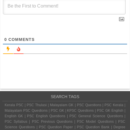
0
COMMENTS
SEARCH TAGS
Kerala PSC | PSC Thulasi | Malayalam GK | PSC Questions | PSC Kerala |
Malayalam PSC Questions | PSC GK | KPSC Questions | PSC GK English |
English GK | PSC English Questions | PSC General Science Questions |
PSC Syllabus | PSC Previous Questions | PSC Model Questions | PSC
Science Questions | PSC Question Paper | PSC Question Bank | Degree