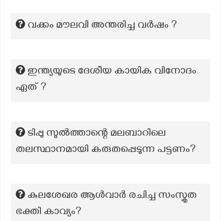
വക്കം മൗലവി അന്തരിച്ച വർഷം ?
ഇന്ത്യയുടെ ദേശീയ കായിക വിനോദം
ഏത് ?
ടിപ്പു സുൽത്താന്റെ മലബാറിലെ
തലസ്ഥാനമായി കരുതപ്പെടുന്ന പട്ടണം?
കുലശേഖര ആൾവാർ രചിച്ച സംസ്കൃത
ഭക്തി കാവ്യം?