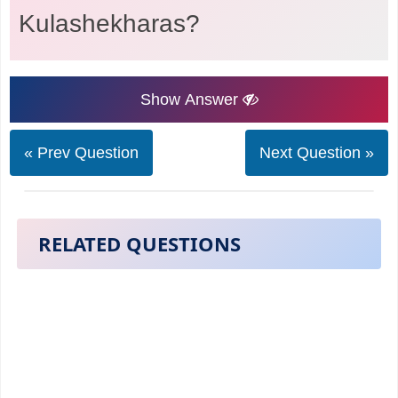
Kulashekharas?
Show Answer
« Prev Question
Next Question »
RELATED QUESTIONS