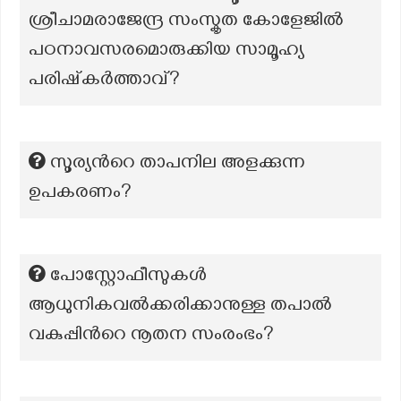
ശ്രീചാമരാജേന്ദ്ര സംസ്കൃത കോളേജിൽ
പഠനാവസരമൊരുക്കിയ സാമൂഹ്യ
പരിഷ്‌കർത്താവ്?
സൂര്യൻറെ താപനില അളക്കുന്ന
ഉപകരണം?
പോസ്റ്റോഫീസുകള്‍
ആധുനികവല്‍ക്കരിക്കാനുള്ള തപാല്‍
വകുപ്പിന്‍റെ നൂതന സംരംഭം?