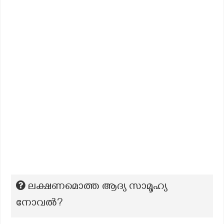
ലക്ഷണമൊത്ത ആദ്യ സാമൂഹ്യ
നോവല്‍?