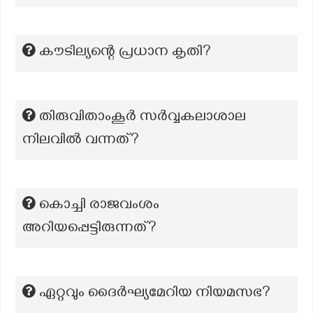
കൗടില്യന്റെ പ്രധാന കൃതി?
തിരുവിതാംകൂര്‍ സര്‍വ്വകലാശാല
നിലവില്‍ വന്നത്?
കൊച്ചി രാജവംശം
അറിയപ്പെട്ടിരുന്നത്?
ഏറ്റവും ദൈർഘ്യമേറിയ നിയമസഭ?