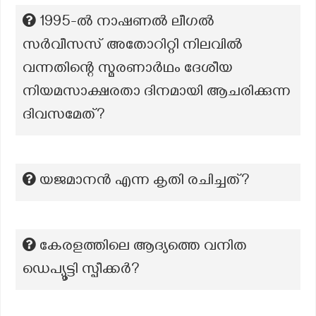
1995-ൽ നാഷണൽ ലീഗൽ
സർവീസസ് അതോറിറ്റി നിലവിൽ
വന്നതിന്റെ സ്മരണാർഥം ദേശീയ
നിയമസാക്ഷരതാ ദിനമായി ആചരിക്കുന്ന
ദിവസമേത്?
യജമാനൻ എന്ന കൃതി രചിച്ചത്?
കേരളത്തിലെ ആദ്യത്തെ വനിത
ഡെപ്യൂട്ടി സ്പീക്കര്‍?