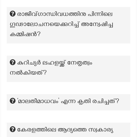
രാജീവ്ഗാന്ധിവധത്തിനു പിന്നിലെ
ഗൂഢാലോചനയെക്കുറിച്ച് അന്വേഷിച്ച
കമ്മിഷൻ?
കുറിച്യർ ലഹളയ്ക്ക് നേതൃത്വം
നൽകിയത്?
‘മാലതീമാധവം’ എന്ന കൃതി രചിച്ചത്?
കേരളത്തിലെ ആദ്യത്തെ സ്വകാര്യ