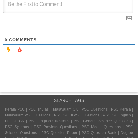
0
COMMENTS
SEARCH TAGS
Kerala PSC | PSC Thulasi | Malayalam GK | PSC Questions | PSC Kerala |
Malayalam PSC Questions | PSC GK | KPSC Questions | PSC GK English |
English GK | PSC English Questions | PSC General Science Questions |
PSC Syllabus | PSC Previous Questions | PSC Model Questions | PSC
Science Questions | PSC Question Paper | PSC Question Bank | Degree