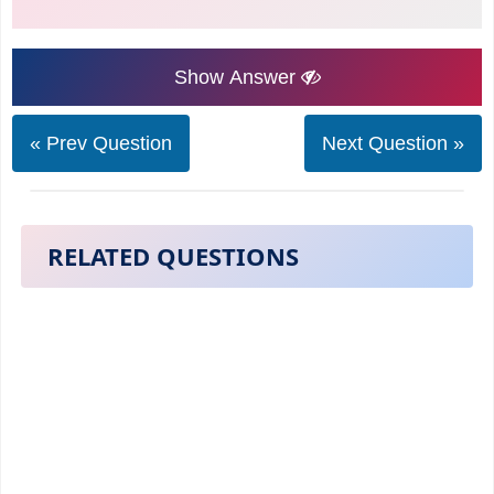
Show Answer
« Prev Question
Next Question »
RELATED QUESTIONS