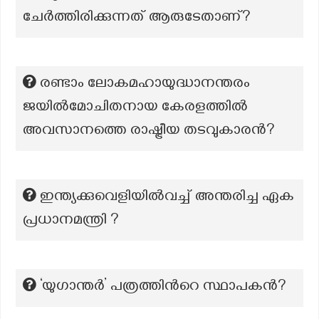
ചേർത്തിരിക്കുന്നത് ആരുടേതാണ്?
രണ്ടാം ലോകമഹായുദ്ധാനന്തരം
ജയിൽമോചിതനായ കേരളത്തിൽ
അവസാനത്തെ രാഷ്ട്രീയ തടവുകാരൻ?
ഇന്ത്യക്കുവെളിയിൽവച്ച് അന്തരിച്ച ഏക
പ്രധാനമന്ത്രി ?
‘യുഗാന്തർ’ പത്രത്തിന്‍റെ സ്ഥാപകന്‍?