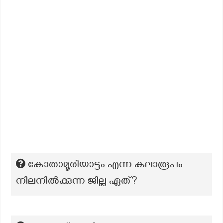
കോതാമൂരിയാട്ടം എന്ന കലാരൂപം
നിലനിൽക്കുന്ന ജില്ല ഏത്?