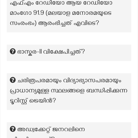
എഫ്എം റേഡിയോ ആയ റേഡിയോ
മാംഗോ 91.9 (മലയാള മനോരമയുടെ
സംരംഭം) ആരംഭിച്ചത് എവിടെ?
ഭാസ്കര-II വിക്ഷേപിച്ചത്?
ചരിത്രപരമായും വിദ്യാഭ്യാസപരമായും
പ്രാധാന്യമുള്ള സ്ഥലങ്ങളെ ബന്ധിപ്പിക്കുന്ന
ടൂറിസ്റ്റ് ട്രെയിൻ?
അഡ്വക്കേറ്റ് ജനറലിനെ