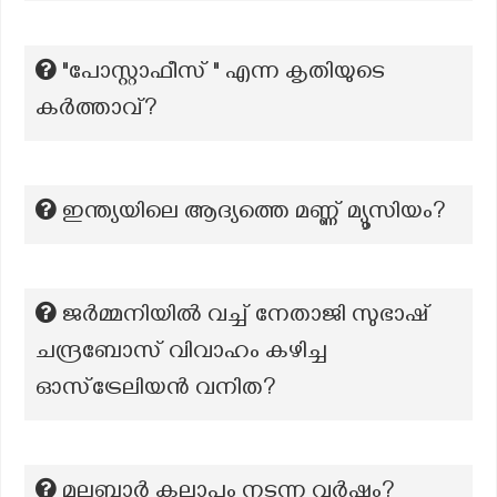
"പോസ്റ്റാഫീസ് " എന്ന കൃതിയുടെ
കർത്താവ്?
ഇന്ത്യയിലെ ആദ്യത്തെ മണ്ണ് മ്യൂസിയം?
ജർമ്മനിയിൽ വച്ച് നേതാജി സുഭാഷ്
ചന്ദ്രബോസ് വിവാഹം കഴിച്ച
ഓസ്ട്രേലിയൻ വനിത?
മലബാർ കലാപം നടന്ന വർഷം?