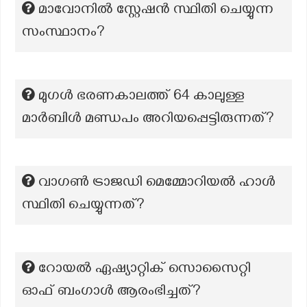
മാവോനിൽ സ്റ്റേഷൻ സ്ഥിതി ചെയ്യുന്ന
സംസ്ഥാനം?
മുഗൾ ഭരണകാലത്ത് 64 കാലുള്ള
മാർബിൾ മണ്ഡപം അറിയപ്പെട്ടിരുന്നത്?
വാഗൺ ട്രാജഡി മെമ്മോറിയൽ ഹാൾ
സ്ഥിതി ചെയ്യുന്നത്?
റോയൽ ഏഷ്യാറ്റിക് സൊസൈറ്റി
ഓഫ് ബംഗാൾ ആരംഭിച്ചത്?