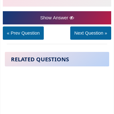
Show Answer
« Prev Question
Next Question »
RELATED QUESTIONS