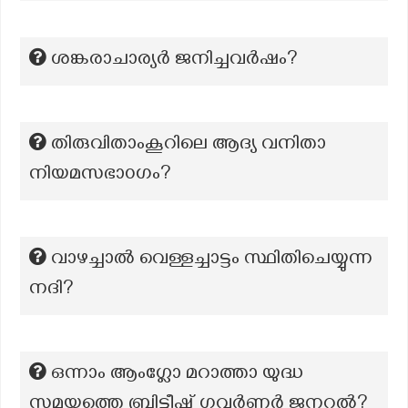
ശങ്കരാചാര്യർ ജനിച്ചവർഷം?
തിരുവിതാംകൂറിലെ ആദ്യ വനിതാ
നിയമസഭാ൦ഗം?
വാഴച്ചാല്‍ വെള്ളച്ചാട്ടം സ്ഥിതിചെയ്യുന്ന
നദി?
ഒന്നാം ആംഗ്ലോ മറാത്താ യുദ്ധ
സമയത്തെ ബ്രിട്ടീഷ് ഗവർണ്ണർ ജനറൽ?