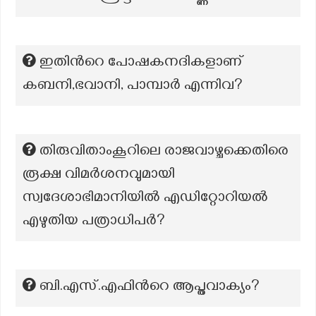
ഇതിൻറെ പോഷകനദികളാണ്
കബനി,ഭവാനി, പാമ്പാർ എന്നിവ?
തിരുവിതാംകൂറിലെ രാജവാഴ്ചക്കെതിരെ
രൂക്ഷ വിമർശനവുമായി
സ്വദേശാഭിമാനിയിൽ എഡിറ്റോറിയൽ
എഴുതിയ പത്രാധിപർ?
ബി.എസ്.എഫിന്‍റെ ആപ്തവാക്യം?