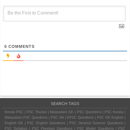
0
COMMENTS
SEARCH TAGS
Kerala PSC | PSC Thulasi | Malayalam GK | PSC Questions | PSC Kerala |
Malayalam PSC Questions | PSC GK | KPSC Questions | PSC GK English |
English GK | PSC English Questions | PSC General Science Questions |
PSC Syllabus | PSC Previous Questions | PSC Model Questions | PSC