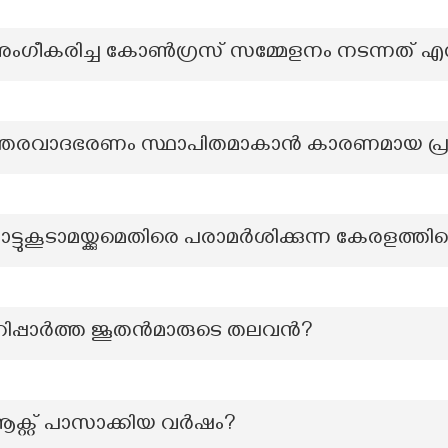
മേയം അംഗീകരിച്ച കോൺഗ്രസ് സമ്മേളനം നടന്നത് എന
ഉത്തരവാദഭരണം സ്ഥാപിതമാകാന്‍ കാരണമായ പ്
തൊട്ടുകൂടാമയ്ക്കുമെതിരെ പരാമർശിക്കുന്ന കേരളത്ത
റിപ്പാർത്ത ജൂതൻമാരുടെ തലവൻ?
ക്റ്റ് പാസാക്കിയ വർഷം?