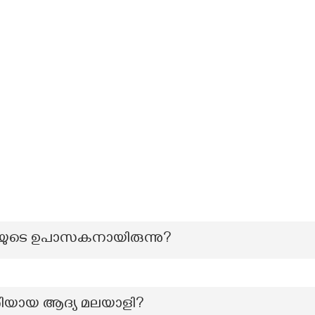
ുടെ ഉപാസകനായിരുന്നു?
്ത്രിയായ ആദ്യ മലയാളി?