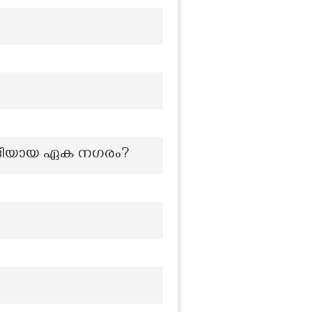
വേദിയായ ഏക നഗരം?