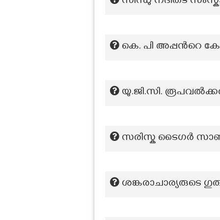
സിന്ധു നദീതട സംസ്കാ
കെ. പി അപ്പന്‍റെ ക
യു.ജി.സി. രൂപവൽക്കരിച
സരിസ്ക ടൈഗർ സാങ്
ശങ്കരാചാര്യരുടെ ഗുര