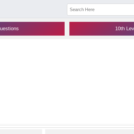
uestions
10th Le