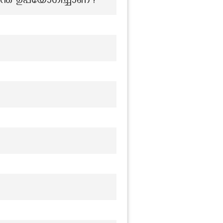
എന്ത് ഉപയോഗിച്ചാണ്?
?