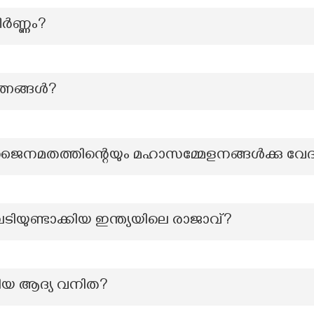
ീർണ്ണം?
ത്നങ്ങൾ?
ം ജൈനമതത്തിന്റെയും മഹാസമ്മേളനങ്ങൾക്കു 
പടിയുണ്ടാക്കിയ ഇന്ത്യയിലെ രാജാവ്?
നേടിയ ആദ്യ വനിത?