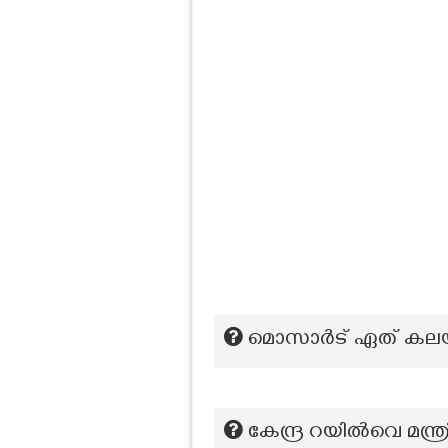
മൊസാർട് ഏത് കലയ
കേന്ദ്ര റയില്‍വെ മന