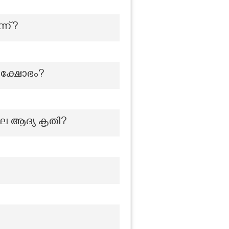
്ന്?
രക്ഷോഭം?
ിലെ ആദ്യ കൃതി?