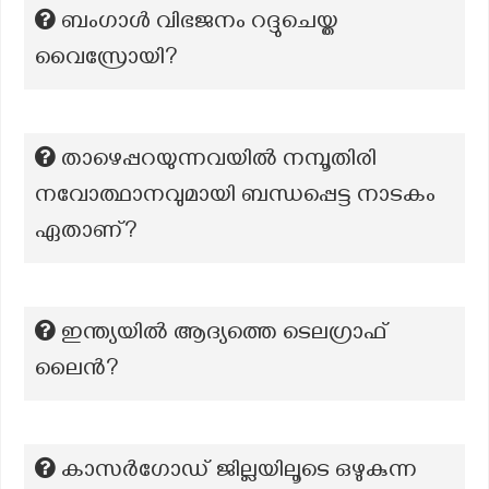
ബംഗാൾ വിഭജനം റദ്ദുചെയ്ത
വൈസ്രോയി?
താഴെപ്പറയുന്നവയില്‍ നമ്പൂതിരി
നവോത്ഥാനവുമായി ബന്ധപ്പെട്ട നാടകം
ഏതാണ്?
ഇന്ത്യയിൽ ആദ്യത്തെ ടെലഗ്രാഫ്
ലൈൻ?
കാസര്‍ഗോഡ് ജില്ലയിലൂടെ ഒഴുകുന്ന