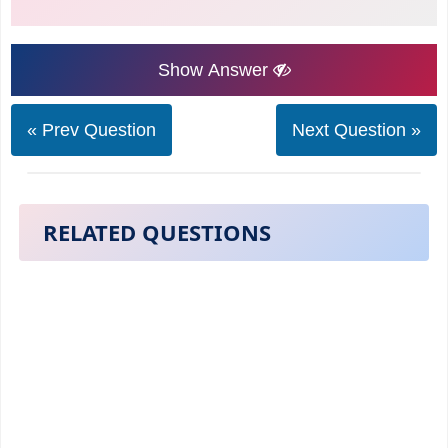
Show Answer
« Prev Question
Next Question »
RELATED QUESTIONS