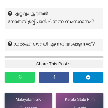
ഏറ്റവും കൂടുതല്‍
ഗോതമ്പ്ഉല്പ്പാദിപ്പിക്കുന്ന സംസ്ഥാനം?
ഡൽഹി ഗാന്ധി എന്നറിയപ്പെടുന്നത്?
Share This Post ↪
Malayalam GK
Kerala State Film