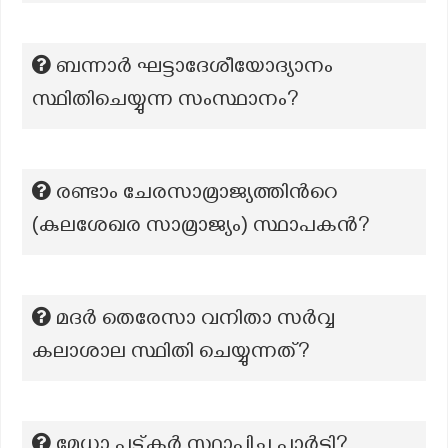
ബന്നാർ ഘട്ടാദേശീയോദ്യാനം
സ്ഥിതിചെയ്യുന്ന സംസ്ഥാനം?
രണ്ടാം ചേരസാമ്രാജ്യത്തിന്‍റെ
(കുലശേഖര സാമ്രാജ്യം) സ്ഥാപകൻ?
മദർ തെരേസാ വനിതാ സർവ്വ
കലാശാല സ്ഥിതി ചെയ്യുന്നത്?
മേധാ പട്കർ സ്ഥാപിച്ച പാർട്ടി?