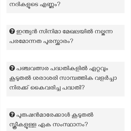
നദികളുടെ എണ്ണം?
ഇന്ത്യൻ സിനിമാ മേഖലയിൽ നല്കുന്ന
പരമോന്നത പുരസ്ക്കാരം?
പഞ്ചവത്സര പദ്ധതികളിൽ ഏറ്റവും
കൂടുതൽ ശരാശരി സാമ്പത്തിക വളർച്ചാ
നിരക്ക് കൈവരിച്ച പദ്ധതി?
പുരുഷന്‍മാരേക്കാള്‍ കൂടുതല്‍
സ്ത്രീകളുള്ള ഏക സംസ്ഥാനം?