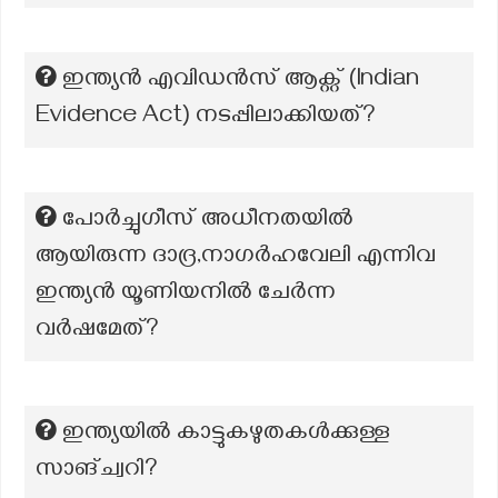
ഇന്ത്യൻ എവിഡൻസ് ആക്റ്റ് (Indian
Evidence Act) നടപ്പിലാക്കിയത്?
പോർച്ചുഗീസ് അധീനതയിൽ
ആയിരുന്ന ദാദ്ര,നാഗർഹവേലി എന്നിവ
ഇന്ത്യൻ യൂണിയനിൽ ചേർന്ന
വർഷമേത്?
ഇന്ത്യയിൽ കാട്ടുകഴുതകൾക്കുള്ള
സാങ്ച്വറി?