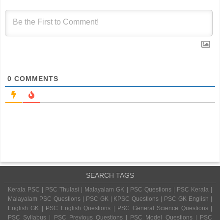
0
COMMENTS
SEARCH TAGS
Kerala PSC | PSC Thulasi | Malayalam GK | PSC Questions | PSC Kerala |
Malayalam PSC Questions | PSC GK | KPSC Questions | PSC GK English |
English GK | PSC English Questions | PSC General Science Questions |
PSC Syllabus | PSC Previous Questions | PSC Model Questions | PSC