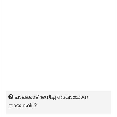
പാലക്കാട് ജനിച്ച നവോത്ഥാന
നായകൻ ?