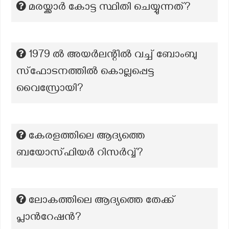
മരയ്ക്കാർ കോട്ട സ്ഥിതി ചെയ്യുന്നത്?
1979 ൽ അയർലന്റിൽ വച്ച് ബോംബു
സ്ഫോടനത്തിൽ കൊല്ലപ്പെട്ട
വൈസ്രോയി?
കേരളത്തിലെ ആദ്യത്തെ
ബയോസ്ഫിയര്‍ റിസര്‍വ്വ്?
ലോകത്തിലെ ആദ്യത്തെ തേക്ക്
പ്ലാന്‍റേഷന്‍?