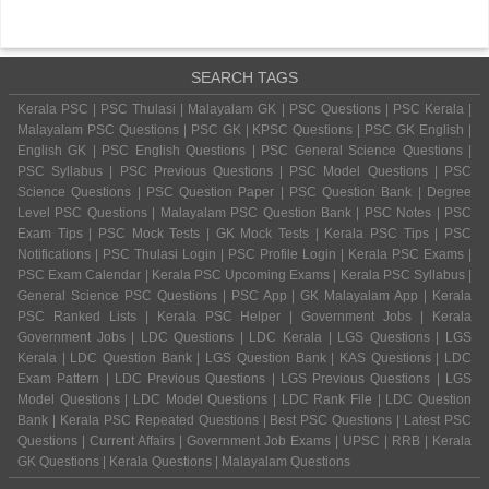
SEARCH TAGS
Kerala PSC | PSC Thulasi | Malayalam GK | PSC Questions | PSC Kerala |
Malayalam PSC Questions | PSC GK | KPSC Questions | PSC GK English |
English GK | PSC English Questions | PSC General Science Questions |
PSC Syllabus | PSC Previous Questions | PSC Model Questions | PSC
Science Questions | PSC Question Paper | PSC Question Bank | Degree
Level PSC Questions | Malayalam PSC Question Bank | PSC Notes | PSC
Exam Tips | PSC Mock Tests | GK Mock Tests | Kerala PSC Tips | PSC
Notifications | PSC Thulasi Login | PSC Profile Login | Kerala PSC Exams |
PSC Exam Calendar | Kerala PSC Upcoming Exams | Kerala PSC Syllabus |
General Science PSC Questions | PSC App | GK Malayalam App | Kerala
PSC Ranked Lists | Kerala PSC Helper | Government Jobs | Kerala
Government Jobs | LDC Questions | LDC Kerala | LGS Questions | LGS
Kerala | LDC Question Bank | LGS Question Bank | KAS Questions | LDC
Exam Pattern | LDC Previous Questions | LGS Previous Questions | LGS
Model Questions | LDC Model Questions | LDC Rank File | LDC Question
Bank | Kerala PSC Repeated Questions | Best PSC Questions | Latest PSC
Questions | Current Affairs | Government Job Exams | UPSC | RRB | Kerala
GK Questions | Kerala Questions | Malayalam Questions