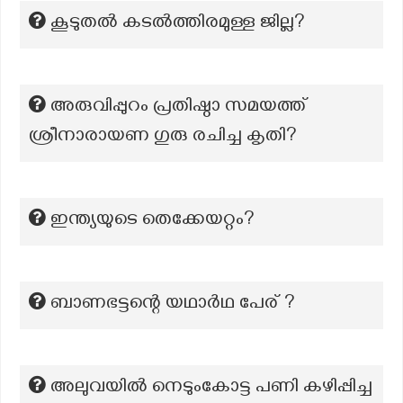
കൂടുതൽ കടൽത്തിരമുള്ള ജില്ല?
അരുവിപ്പുറം പ്രതിഷ്ഠാ സമയത്ത്
ശ്രീനാരായണ ഗുരു രചിച്ച കൃതി?
ഇന്ത്യയുടെ തെക്കേയറ്റം?
ബാണഭട്ടന്റെ യഥാർഥ പേര് ?
അലുവയിൽ നെടുംകോട്ട പണി കഴിപ്പിച്ച