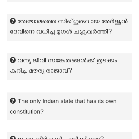
അഞ്ചാമത്തെ സിഖ്‌ഗുരുവായ അർജുൻ
ദേവിനെ വധിച്ച മുഗൾ ചക്രവർത്തി?
വന്യ ജീവി സങ്കേതങ്ങൾക്ക് തുടക്കം
കുറിച്ച മൗര്യ രാജാവ്?
The only Indian state that has its own
constitution?