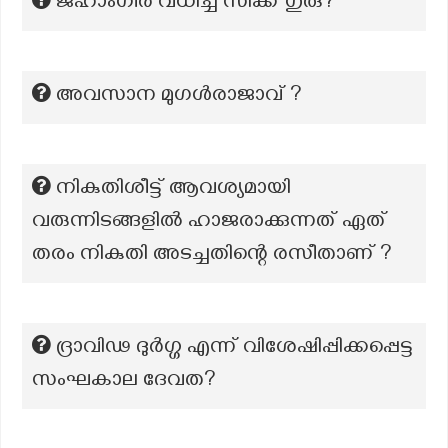
ജഹാംഗീർ വധിച്ച സിക്ക് ഗുരു?
അവസാന മുഗൾരാജാവ് ?
നികുതിശീട്ട് ആവശ്യമായി
വരുന്നിടങ്ങളിൽ ഹാജരാക്കുന്നത്‌ ഏത്
തരം നികുതി അടച്ചതിന്റെ രസീതാണ് ?
ദ്രാവിഢ ദുർഗ്ഗ എന്ന് വിശേഷിപ്പിക്കപ്പെട്ട
സംഘകാല ദേവത?