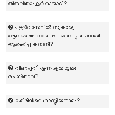
തിരുവിതാംകൂർ രാജാവ്?
പള്ളിവാസലിൽ സ്വകാര്യ
ആവശ്യത്തിനായി ജലവൈദ്യുത പദ്ധതി
ആരംഭിച്ച കമ്പനി?
‘വീണപൂവ്‌’ എന്ന കൃതിയുടെ
രചയിതാവ്?
കരിമീന്‍റെ ശാസ്ത്രീയനാമം?