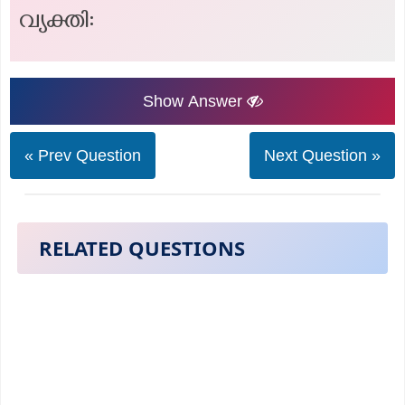
വ്യക്തി:
Show Answer
« Prev Question
Next Question »
RELATED QUESTIONS