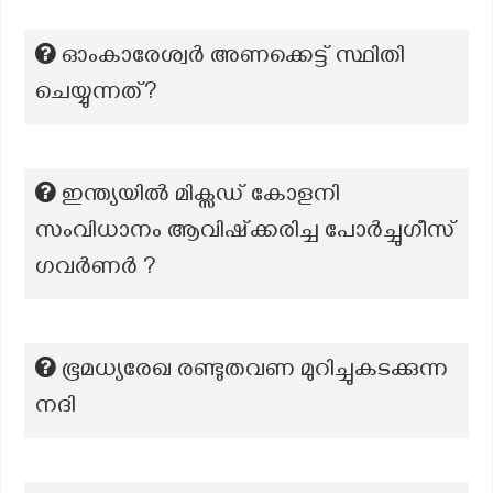
ഓംകാരേശ്വർ അണക്കെട്ട് സ്ഥിതി
ചെയ്യുന്നത്?
ഇന്ത്യയിൽ മിക്സഡ് കോളനി
സംവിധാനം ആവിഷ്ക്കരിച്ച പോർച്ചുഗീസ്
ഗവർണർ ?
ഭൂമധ്യരേഖ രണ്ടുതവണ മുറിച്ചുകടക്കുന്ന
നദി