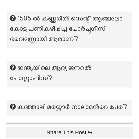
1505 ൽ കണ്ണൂരിൽ സെന്റ് ആഞ്ചലോ
കോട്ട പണികഴിപ്പിച്ച പോർച്ചുഗീസ്
വൈസ്രോയി ആരാണ്?
ഇന്ത്യയിലെ ആദ്യ ജനറൽ
പോസ്റ്റാഫീസ്?
കുഞ്ഞാലി മരയ്ക്കാർ നാലാമന്‍റെ പേര്?
Share This Post ↪