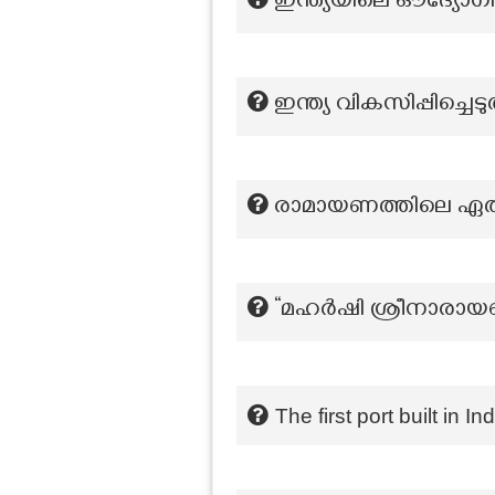
ഇന്ത്യയിലെ ഔദ്യോഗ
ഇന്ത്യ വികസിപ്പിച്ചെ
രാമായണത്തിലെ ഏത്
“മഹർഷി ശ്രീനാരായണ 
The first port built in I