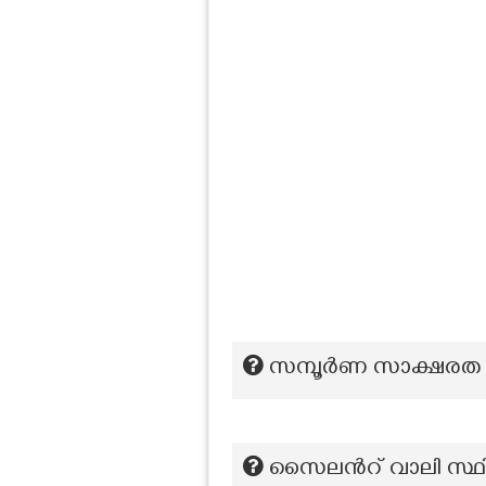
സമ്പൂർണ സാക്ഷരത ന
സൈലന്‍റ് വാലി സ്ഥിതി