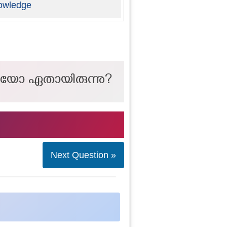
owledge
ഡിയോ ഏതായിരുന്നു?
Next Question »