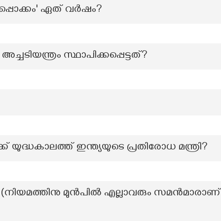
പ്പൊക്കം' ഏത് വർഷം?
ച്ചടിയന്ത്രം സ്ഥാപിക്കപ്പെട്ടത്?
് യുദ്ധകാലത്ത് ഇന്ത്യയുടെ പ്രതിരോധ മന്ത്രി?
 (നിയമത്തിനു മുൻപിൽ എല്ലാവരും സമൻമാരാണ്) എന