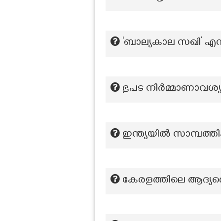
‘ബാല്യകാല സഖി’ എന
ഭുപട നിര്‍മ്മാണാവശ്യത
ഇന്ത്യയിൽ സാമ്പത്ത
കേരളത്തിലെ ആദ്യത്