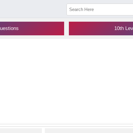
uestions
10th Le