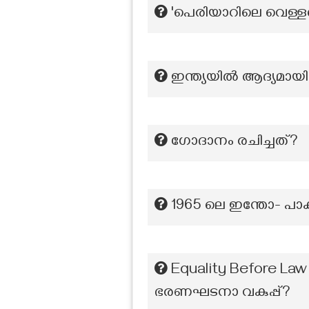
'പെരിയാറിലെ വെള്ള
ഇന്ത്യയിൽ ആദ്യമായി അ
ഗോദാനം രചിച്ചത്?
1965 ലെ ഇന്തോ- പാക്ക
Equality Before Law
ഭരണഘടനാ വകുപ്പ്?