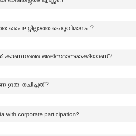
ിക ഭാഷകളുടെ എണ്ണം.?
ടുത്ത പൈലറ്റില്ലാത്ത ചെറുവിമാനം ?
 കാണ്ഡത്തെ അടിസ്ഥാനമാക്കിയാണ്?
ഗുരു' രചിച്ചത്?
ndia with corporate participation?