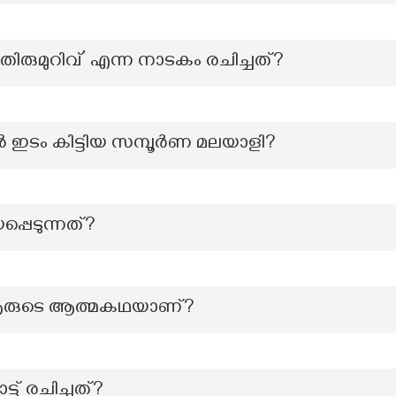
ം തിരുമുറിവ്’ എന്ന നാടകം രചിച്ചത്?
ടീമിൽ ഇടം കിട്ടിയ സമ്പൂർണ മലയാളി?
പ്പെടുന്നത്?
ൾ’ ആരുടെ ആത്മകഥയാണ്?
്ട് രചിച്ചത്?