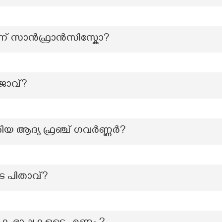
ാണ് സാൻഫ്രാൻസിസ്കോ?
ജാവ്?
തിയ ആദ്യ ഫ്രഞ്ച് ഗവർണ്ണർ?
ടെ പിതാവ്?