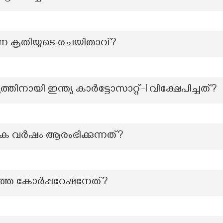
്ന കൃതിയുടെ രചയിതാവ്?
്തിനായി ഇന്ത്യ കാര്‍ട്ടോസാറ്റ്-I വിക്ഷേപിച്ചത്?
ിക വർഷം ആരംഭിക്കുന്നത്?
തെ കോര്‍പ്പറേഷനേത്?