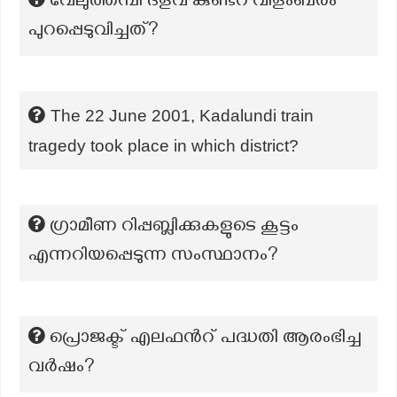
വേലുത്തമ്പി ദളവ കുണ്ടറ വിളംബരം
പുറപ്പെടുവിച്ചത്?
The 22 June 2001, Kadalundi train
tragedy took place in which district?
ഗ്രാമീണ റിപ്പബ്ലിക്കുകളുടെ കൂട്ടം
എന്നറിയപ്പെടുന്ന സംസ്ഥാനം?
പ്രൊജക്ട് എലഫന്‍റ് പദ്ധതി ആരംഭിച്ച
വര്‍ഷം?