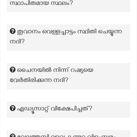
സ്ഥാപിതമായ സ്ഥലം?
തൂവാനം വെള്ളച്ചാട്ടം സ്ഥിതി ചെയ്യുന്ന
നദി?
ചൈനയിൽ നിന്ന് റഷ്യയെ
വേർതിരിക്കുന്ന നദി?
എഡ്യൂസാറ്റ് വിക്ഷേപിച്ചത്?