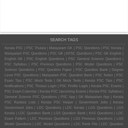
SEARCH TAGS
Kerala PSC | PSC Thulasi | Malayalam GK | PSC Questions | PSC Kerala |
Malayalam PSC Questions | PSC GK | KPSC Questions | PSC GK English |
English GK | PSC English Questions | PSC General Science Questions |
PSC Syllabus | PSC Previous Questions | PSC Model Questions | PSC
Science Questions | PSC Question Paper | PSC Question Bank | Degree
Level PSC Questions | Malayalam PSC Question Bank | PSC Notes | PSC
Exam Tips | PSC Mock Tests | GK Mock Tests | Kerala PSC Tips | PSC
Notifications | PSC Thulasi Login | PSC Profile Login | Kerala PSC Exams |
PSC Exam Calendar | Kerala PSC Upcoming Exams | Kerala PSC Syllabus |
General Science PSC Questions | PSC App | GK Malayalam App | Kerala
PSC Ranked Lists | Kerala PSC Helper | Government Jobs | Kerala
Government Jobs | LDC Questions | LDC Kerala | LGS Questions | LGS
Kerala | LDC Question Bank | LGS Question Bank | KAS Questions | LDC
Exam Pattern | LDC Previous Questions | LGS Previous Questions | LGS
Model Questions | LDC Model Questions | LDC Rank File | LDC Question