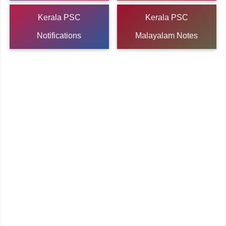
Kerala PSC
Kerala PSC
Notifications
Malayalam Notes