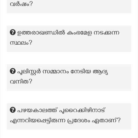
വർഷം?
ഉത്തരാഖണ്ഡിൽ കുംഭമേള നടക്കുന്ന
സ്ഥലം?
പുലിസ്റ്റർ സമ്മാനം നേടിയ ആദ്യ
വനിത?
പഴയകാലത്ത് പുറൈക്കിഴിനാട്
എന്നറിയപ്പെട്ടിരുന്ന പ്രദേശം ഏതാണ്?