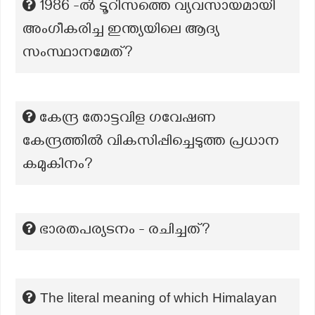
1986 -ൽ ടൂറിസത്തെ വ്യവസായമായി
അംഗീകരിച്ച ഇന്ത്യയിലെ ആദ്യ
സംസ്ഥാനമേത്?
കേന്ദ്ര തോട്ടവിള ഗവേഷണ
കേന്ദ്രത്തിൽ വികസിപ്പിച്ചെടുത്ത പ്രധാന
കമുകിനം?
ഭാരതപര്യടനം - രചിച്ചത്?
The literal meaning of which Himalayan