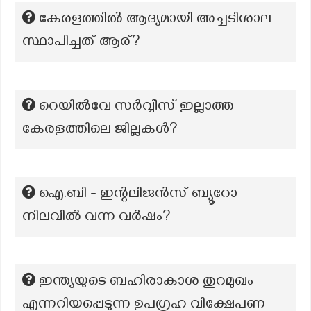
കേരളത്തിൽ ആദ്യമായി അച്ചടിശാല
സ്ഥാപിച്ചത് ആര്?
റെയിൽവേ സർവ്വീസ് ഇല്ലാത്ത
കേരളത്തിലെ ജില്ലകൾ?
ഐ.ബി - ഇന്റലിജൻസ് ബ്യൂറോ
നിലവിൽ വന്ന വർഷം?
ഇന്ത്യയുടെ ബഹിരാകാശ തുറമുഖം
എന്നറിയപ്പെടുന്ന ഉപഗ്രഹ വിക്ഷേപണ