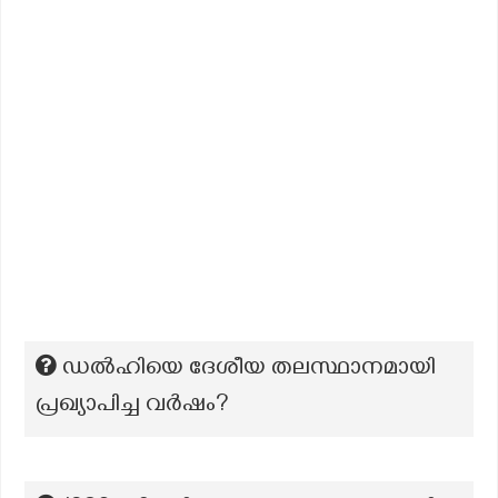
ഡൽഹിയെ ദേശീയ തലസ്ഥാനമായി
പ്രഖ്യാപിച്ച വർഷം?