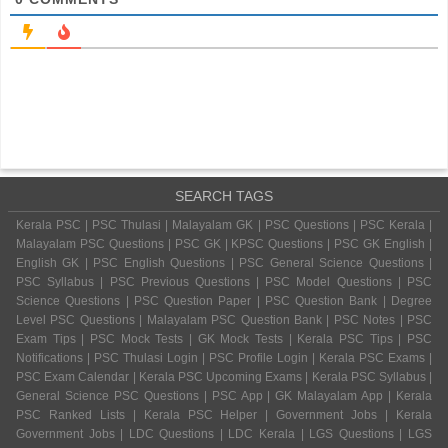
SEARCH TAGS
Kerala PSC | PSC Thulasi | Malayalam GK | PSC Questions | PSC Kerala |
Malayalam PSC Questions | PSC GK | KPSC Questions | PSC GK English |
English GK | PSC English Questions | PSC General Science Questions |
PSC Syllabus | PSC Previous Questions | PSC Model Questions | PSC
Science Questions | PSC Question Paper | PSC Question Bank | Degree
Level PSC Questions | Malayalam PSC Question Bank | PSC Notes | PSC
Exam Tips | PSC Mock Tests | GK Mock Tests | Kerala PSC Tips | PSC
Notifications | PSC Thulasi Login | PSC Profile Login | Kerala PSC Exams |
PSC Exam Calendar | Kerala PSC Upcoming Exams | Kerala PSC Syllabus |
General Science PSC Questions | PSC App | GK Malayalam App | Kerala
PSC Ranked Lists | Kerala PSC Helper | Government Jobs | Kerala
Government Jobs | LDC Questions | LDC Kerala | LGS Questions | LGS