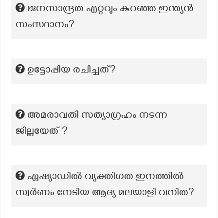
ജനസാന്ദ്രത എറ്റവും കുറഞ്ഞ ഇന്ത്യൻ
സംസ്ഥാനം?
ഉട്ടോപ്പിയ രചിച്ചത്?
അമരാവതി സത്യാഗ്രഹം നടന്ന
ജില്ലയേത് ?
ഏഷ്യാഡിൽ വ്യക്തിഗത ഇനത്തിൽ
സ്വർണം നേടിയ ആദ്യ മലയാളി വനിത?