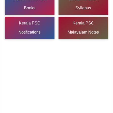
Books
Syllabus
Kerala PSC
Kerala PSC
Notifications
Malayalam Notes