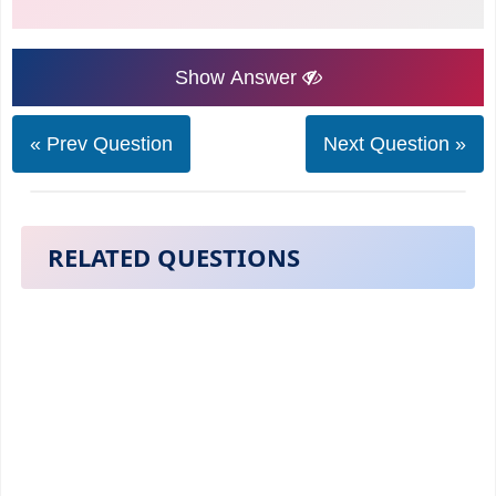
Show Answer
« Prev Question
Next Question »
RELATED QUESTIONS