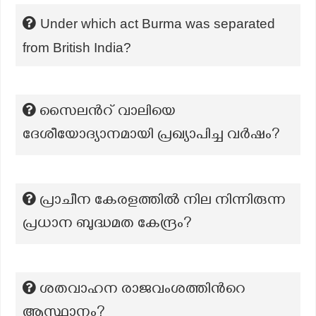
Under which act Burma was separated
from British India?
സൈലന്‍റ് വാലിയെ
ദേശീയോദ്യാനമായി പ്രഖ്യാപിച്ച വർഷം?
പ്രാചീന കേരളത്തിൽ നില നിന്നിരുന്ന
പ്രധാന ബുദ്ധമത കേന്ദ്രം?
ശതവാഹന രാജവംശത്തിന്‍റെ
ആസ്ഥാനം?